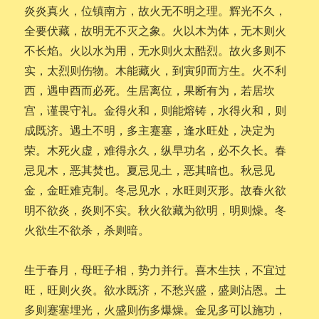
炎炎真火，位镇南方，故火无不明之理。辉光不久，
全要伏藏，故明无不灭之象。火以木为体，无木则火
不长焰。火以水为用，无水则火太酷烈。故火多则不
实，太烈则伤物。木能藏火，到寅卯而方生。火不利
西，遇申酉而必死。生居离位，果断有为，若居坎
宫，谨畏守礼。金得火和，则能熔铸，水得火和，则
成既济。遇土不明，多主蹇塞，逢水旺处，决定为
荣。木死火虚，难得永久，纵早功名，必不久长。春
忌见木，恶其焚也。夏忌见土，恶其暗也。秋忌见
金，金旺难克制。冬忌见水，水旺则灭形。故春火欲
明不欲炎，炎则不实。秋火欲藏为欲明，明则燥。冬
火欲生不欲杀，杀则暗。
生于春月，母旺子相，势力并行。喜木生扶，不宜过
旺，旺则火炎。欲水既济，不愁兴盛，盛则沾恩。土
多则蹇塞埋光，火盛则伤多爆燥。金见多可以施功，