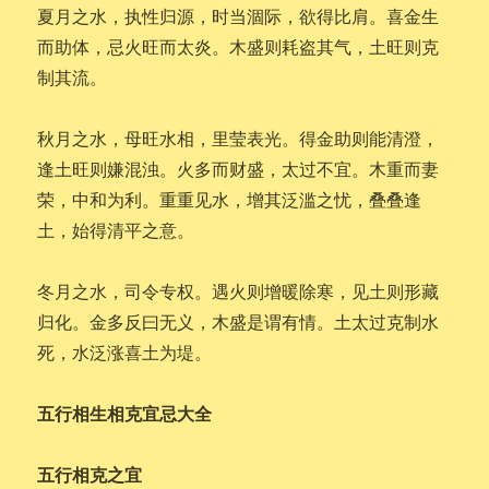
夏月之水，执性归源，时当涸际，欲得比肩。喜金生
而助体，忌火旺而太炎。木盛则耗盗其气，土旺则克
制其流。
秋月之水，母旺水相，里莹表光。得金助则能清澄，
逢土旺则嫌混浊。火多而财盛，太过不宜。木重而妻
荣，中和为利。重重见水，增其泛滥之忧，叠叠逢
土，始得清平之意。
冬月之水，司令专权。遇火则增暖除寒，见土则形藏
归化。金多反曰无义，木盛是谓有情。土太过克制水
死，水泛涨喜土为堤。
五行相生相克宜忌大全
五行相克之宜