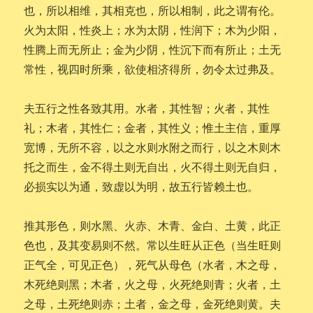
也，所以相维，其相克也，所以相制，此之谓有伦。
火为太阳，性炎上；水为太阴，性润下；木为少阳，
性腾上而无所止；金为少阴，性沉下而有所止；土无
常性，视四时所乘，欲使相济得所，勿令太过弗及。
夫五行之性各致其用。水者，其性智；火者，其性
礼；木者，其性仁；金者，其性义；惟土主信，重厚
宽博，无所不容，以之水则水附之而行，以之木则木
托之而生，金不得土则无自出，火不得土则无自归，
必损实以为通，致虚以为明，故五行皆赖土也。
推其形色，则水黑、火赤、木青、金白、土黄，此正
色也，及其变易则不然。常以生旺从正色（当生旺则
正气全，可见正色），死气从母色（水者，木之母，
木死绝则黑；木者，火之母，火死绝则青；火者，土
之母，土死绝则赤；土者，金之母，金死绝则黄。夫