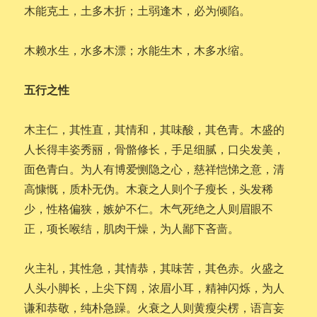
木能克土，土多木折；土弱逢木，必为倾陷。
木赖水生，水多木漂；水能生木，木多水缩。
五行之性
木主仁，其性直，其情和，其味酸，其色青。木盛的
人长得丰姿秀丽，骨骼修长，手足细腻，口尖发美，
面色青白。为人有博爱恻隐之心，慈祥恺悌之意，清
高慷慨，质朴无伪。木衰之人则个子瘦长，头发稀
少，性格偏狭，嫉妒不仁。木气死绝之人则眉眼不
正，项长喉结，肌肉干燥，为人鄙下吝啬。
火主礼，其性急，其情恭，其味苦，其色赤。火盛之
人头小脚长，上尖下阔，浓眉小耳，精神闪烁，为人
谦和恭敬，纯朴急躁。火衰之人则黄瘦尖楞，语言妄