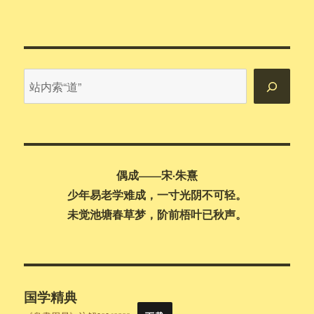
站
内
搜
索
偶成——宋·朱熹
少年易老学难成，一寸光阴不可轻。
未觉池塘春草梦，阶前梧叶已秋声。
国学精典