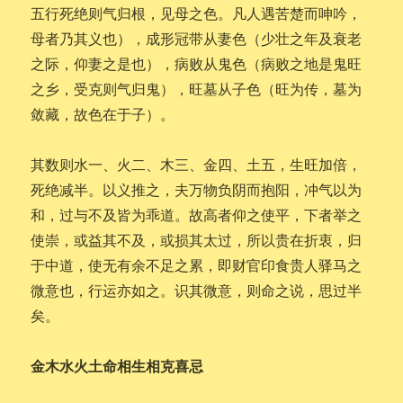
五行死绝则气归根，见母之色。凡人遇苦楚而呻吟，
母者乃其义也），成形冠带从妻色（少壮之年及衰老
之际，仰妻之是也），病败从鬼色（病败之地是鬼旺
之乡，受克则气归鬼），旺墓从子色（旺为传，墓为
敛藏，故色在于子）。
其数则水一、火二、木三、金四、土五，生旺加倍，
死绝减半。以义推之，夫万物负阴而抱阳，冲气以为
和，过与不及皆为乖道。故高者仰之使平，下者举之
使崇，或益其不及，或损其太过，所以贵在折衷，归
于中道，使无有余不足之累，即财官印食贵人驿马之
微意也，行运亦如之。识其微意，则命之说，思过半
矣。
金木水火土命相生相克喜忌