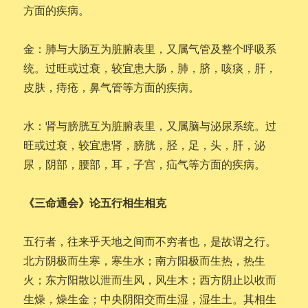
方面的疾病。
金：肺与大肠互为脏腑表里，又属气管及整个呼吸系
统。过旺或过衰，较宜患大肠，肺，脐，咳痰，肝，
皮肤，痔疮，鼻气管等方面的疾病。
水：肾与膀胱互为脏腑表里，又属脑与泌尿系统。过
旺或过衰，较宜患肾，膀胱，胫，足，头，肝，泌
尿，阴部，腰部，耳，子宫，疝气等方面的疾病。
《三命通会》论五行相生相克
五行者，往来乎天地之间而不穷者也，是故谓之行。
北方阴极而生寒，寒生水；南方阳极而生热，热生
火；东方阳散以泄而生风，风生木；西方阴止以收而
生燥，燥生金；中央阴阳交而生湿，湿生土。其相生