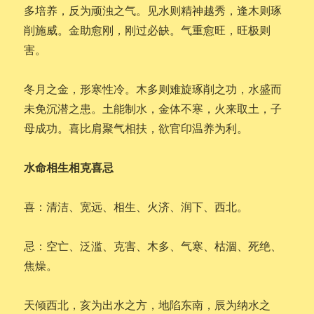
多培养，反为顽浊之气。见水则精神越秀，逢木则琢
削施威。金助愈刚，刚过必缺。气重愈旺，旺极则
害。
冬月之金，形寒性冷。木多则难旋琢削之功，水盛而
未免沉潜之患。土能制水，金体不寒，火来取土，子
母成功。喜比肩聚气相扶，欲官印温养为利。
水命相生相克喜忌
喜：清洁、宽远、相生、火济、润下、西北。
忌：空亡、泛滥、克害、木多、气寒、枯涸、死绝、
焦燥。
天倾西北，亥为出水之方，地陷东南，辰为纳水之