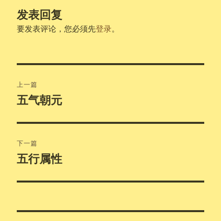
发表回复
要发表评论，您必须先
登录
。
文
上一篇
章
五气朝元
上
篇
导
文
航
章：
下一篇
五行属性
下
篇
文
章：