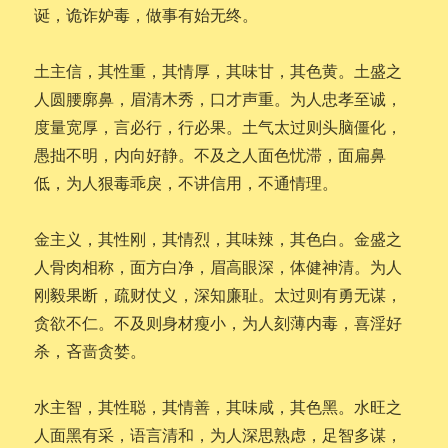
诞，诡诈妒毒，做事有始无终。
土主信，其性重，其情厚，其味甘，其色黄。土盛之
人圆腰廓鼻，眉清木秀，口才声重。为人忠孝至诚，
度量宽厚，言必行，行必果。土气太过则头脑僵化，
愚拙不明，内向好静。不及之人面色忧滞，面扁鼻
低，为人狠毒乖戾，不讲信用，不通情理。
金主义，其性刚，其情烈，其味辣，其色白。金盛之
人骨肉相称，面方白净，眉高眼深，体健神清。为人
刚毅果断，疏财仗义，深知廉耻。太过则有勇无谋，
贪欲不仁。不及则身材瘦小，为人刻薄内毒，喜淫好
杀，吝啬贪婪。
水主智，其性聪，其情善，其味咸，其色黑。水旺之
人面黑有采，语言清和，为人深思熟虑，足智多谋，