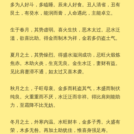
多为人好斗，多瞌睡。辰未人好食。丑人清省，丑有
艮土，有癸水，能润而膏，人命遇此，主能卓立。
生于春月，其势虚弱。喜火生扶，恶木太过。忌水泛
滥，欲喜比助。得金而制木为祥，金若多仍盗土气。
夏月之土，其势燥烈。得盛水滋润成功，忌旺火煅炼
焦赤。木助火炎，生克无良。金生水泛，妻财有益。
见比肩蹇滞不通，如太过又喜木袭。
秋月之土，子旺母衰。金多而耗盗其气，木盛而制伏
纯良。火重重而不厌，水泛泛而非祥。得比肩则能助
力，至霜降不比无妨。
冬月之土，外寒内温。水旺财丰，金多子秀。火盛有
荣，木多无咎。再加土助犹佳，惟喜身强足寿。