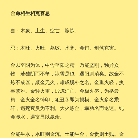
金命相生相克喜忌
喜：木象、土生、空亡、煅炼。
忌：木旺、火旺、墓败、水寒、金销、刑煞克害。
金以至阴为体，中含至阳之精，乃能坚刚，独异众
物。若独阴而不坚，冰雪是也，遇阳则消矣。故金不
炼不成器，聚金无火，难成脱朴之名。金重火轻，执
事繁难。金轻火重，煅炼消亡。金极火盛，为格最
精。金火全名铸印，犯丑字即为损模。金火多名乘
轩，遇死衰反为不利。大火炼金，幸功名而退速。纯
金凑水，遇富显以赢余。
金能生水，水旺则金沉。土能生金，金贵则土贱。金