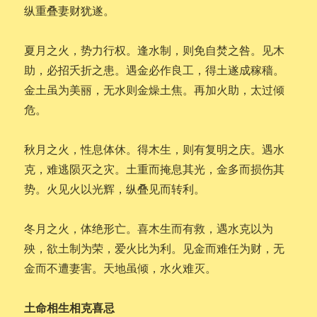
纵重叠妻财犹遂。
夏月之火，势力行权。逢水制，则免自焚之咎。见木
助，必招夭折之患。遇金必作良工，得土遂成稼穑。
金土虽为美丽，无水则金燥土焦。再加火助，太过倾
危。
秋月之火，性息体休。得木生，则有复明之庆。遇水
克，难逃陨灭之灾。土重而掩息其光，金多而损伤其
势。火见火以光辉，纵叠见而转利。
冬月之火，体绝形亡。喜木生而有救，遇水克以为
殃，欲土制为荣，爱火比为利。见金而难任为财，无
金而不遭妻害。天地虽倾，水火难灭。
土命相生相克喜忌