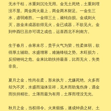
无水干枯，水重则沉沦无用。金无土死绝，土重则埋
没不显。两金两火最上，两金两木财足。一金生三
水，虚弱难胜。一金得三土，顽钝自损。金成则火
灭，故金未成器欲得见火，金已成器，不欲见火。金
到申酉巳丑亦可谓之成也，运喜西北不利南方。
生于春月，余寒未尽，贵乎火气为荣，性柔体弱，欲
得厚土辅助。水盛增寒，难施锋锐之势。木旺损力，
反招锉钝之危。金来比助扶持最喜，比而无火，失类
非良。
夏月之金，性尚在柔，形未执方，尤嫌死绝。火多而
却为不厌，水盛而滋体呈祥，见木而助鬼伤身，遇金
而扶持精壮。土薄而最为有用，土厚而埋没无光。
秋月之金，当权得令。火来煅炼，遂成钟鼎之材。土