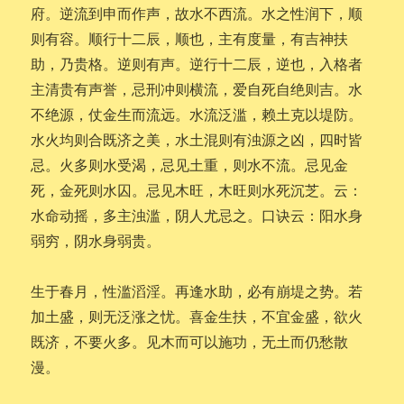
府。逆流到申而作声，故水不西流。水之性润下，顺
则有容。顺行十二辰，顺也，主有度量，有吉神扶
助，乃贵格。逆则有声。逆行十二辰，逆也，入格者
主清贵有声誉，忌刑冲则横流，爱自死自绝则吉。水
不绝源，仗金生而流远。水流泛滥，赖土克以堤防。
水火均则合既济之美，水土混则有浊源之凶，四时皆
忌。火多则水受渴，忌见土重，则水不流。忌见金
死，金死则水囚。忌见木旺，木旺则水死沉芝。云：
水命动摇，多主浊滥，阴人尤忌之。口诀云：阳水身
弱穷，阴水身弱贵。
生于春月，性滥滔淫。再逢水助，必有崩堤之势。若
加土盛，则无泛涨之忧。喜金生扶，不宜金盛，欲火
既济，不要火多。见木而可以施功，无土而仍愁散
漫。