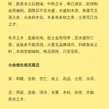
除，犹喜水土以相滋。中秋之令，果已成实，欲得刚
金而修削。霜降后不宜水盛，水盛则木漂。寒露节又
喜火炎，火炎则木实。木多有多材之美，土厚无己任
之才。
冬月之木，盘曲在地。欲土金而培养，恶水盛而亡
形。金纵多不能克伐，火重见温燠成功。归根复命之
时，木病安能辅助。惟忌死绝，只宜生旺。
火命相生相克喜忌
喜：和暖、生助、空亡、炎上、高远、土照、水济。
忌：局促、急燥、清冷、水重、木枯、杂党、木败、
死水之木。