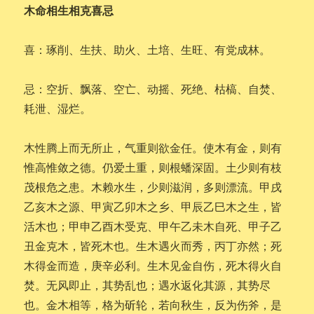
木命相生相克喜忌
喜：琢削、生扶、助火、土培、生旺、有党成林。
忌：空折、飘落、空亡、动摇、死绝、枯槁、自焚、
耗泄、湿烂。
木性腾上而无所止，气重则欲金任。使木有金，则有
惟高惟敛之德。仍爱土重，则根蟠深固。土少则有枝
茂根危之患。木赖水生，少则滋润，多则漂流。甲戌
乙亥木之源、甲寅乙卯木之乡、甲辰乙巳木之生，皆
活木也；甲申乙酉木受克、甲午乙未木自死、甲子乙
丑金克木，皆死木也。生木遇火而秀，丙丁亦然；死
木得金而造，庚辛必利。生木见金自伤，死木得火自
焚。无风即止，其势乱也；遇水返化其源，其势尽
也。金木相等，格为斫轮，若向秋生，反为伤斧，是