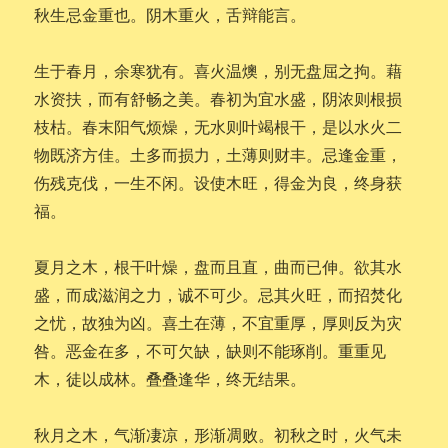
秋生忌金重也。阴木重火，舌辩能言。
生于春月，余寒犹有。喜火温燠，别无盘屈之拘。藉
水资扶，而有舒畅之美。春初为宜水盛，阴浓则根损
枝枯。春末阳气烦燥，无水则叶竭根干，是以水火二
物既济方佳。土多而损力，土薄则财丰。忌逢金重，
伤残克伐，一生不闲。设使木旺，得金为良，终身获
福。
夏月之木，根干叶燥，盘而且直，曲而已伸。欲其水
盛，而成滋润之力，诚不可少。忌其火旺，而招焚化
之忧，故独为凶。喜土在薄，不宜重厚，厚则反为灾
咎。恶金在多，不可欠缺，缺则不能琢削。重重见
木，徒以成林。叠叠逢华，终无结果。
秋月之木，气渐凄凉，形渐凋败。初秋之时，火气未