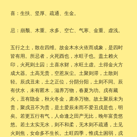
喜：生扶、坚厚、疏通、生金。
忌：崩颓、木重、水多、空亡、气寒、金重、虚浅。
五行之土，散在四维。故金木水火依而成象，是四时
皆有用。所忌者，火死酉也，水旺子也。盖土赖火
印，火死则土囚；土喜水财，水旺土虚。土得金火方
成大器。土高无贵，空惹灰尘。土聚则滞，土散则
轻。辰戌丑未，土之正位，分阴分阳，土则不同。辰
有伏水，未有匿木，滋养万物，春夏为功。戌有藏
火，丑有隐金，秋火冬金，肃杀万物。故土聚辰未为
贵，聚戌丑不为贵，是土爱辰未而不爱丑戌是也，明
矣。若更五行有气，人命逢之田产无比，晚年富贵悠
悠。若土太实无水，则不和柔，无木则不疏通，土见
火则焦，女命多不生长。土旺四季，惟戌土困弱，戌