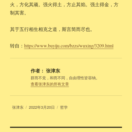
火，方化其顽。强火得土，方止其焰。强土得金，方
制其害。
其于五行相生相克之道，斯言简而尽也。
转自：
https://www.buyiju.com/bzzs/wuxing/3209.html
作者：
张津东
群而不党，和而不同，自由理性皆容纳。
查看张津东的所有文章
作
发
分
张津东
2022年3月20日
哲学
者
布
类
于