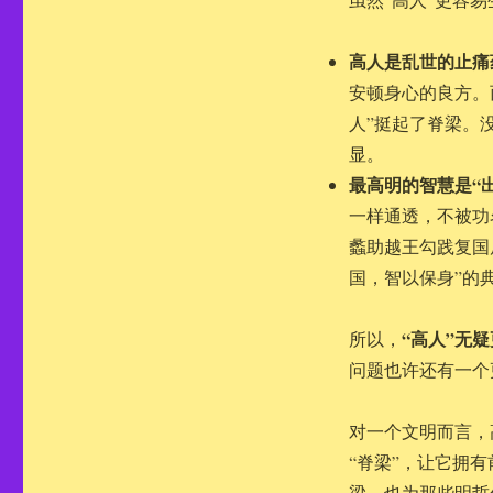
高人是乱世的止痛
安顿身心的良方。
人”挺起了脊梁。
显。
最高明的智慧是“
一样通透，不被功
蠡助越王勾践复国
国，智以保身”的
“高人”无
所以，
问题也许还有一个
对一个文明而言，
“脊梁”，让它拥
梁，也为那些明哲