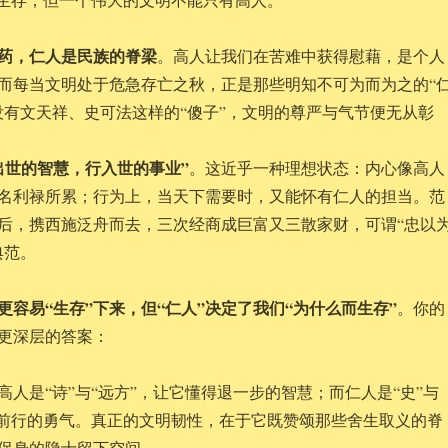
药，仁人是民族的脊梁
。高人让我们在苦难中获得慰藉，是个人
而每当文明处于危急存亡之秋，正是那些明知不可为而为之的“
没有文天祥、史可法这样的“傻子”，文明的尊严与气节便无从彰
出世的智慧，行入世的事业”
。这近乎一种理想状态：内心像高人
名利禄所累；行为上，当天下需要时，又能怀有仁人的担当。范
后，携西施泛舟而去，三次经商成巨富又三散家财，可谓“忠以
典范。
疑更容易“生存”下来，但“仁人”决定了我们“为什么而生存”
。你的
更深层的答案：
高人是“诗”与“远方”，让它懂得退一步的智慧；而仁人是“史”与
有前行的勇气。真正的文明韧性，在于它既赞颂那些舍生取义的脊
保身的隐士留下空间。