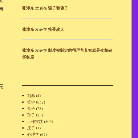
张津东
骗子和傻子
与
发表在
张津东
接受敌人
发表在
张津东
制度被制定的很严苛其实就是变相破
发表在
坏制度
亮
刘基
(4)
哲学
(652)
，
孔子
(28)
孙子
(23)
工作实践
(505)
庄子
(1)
心理学
(62)