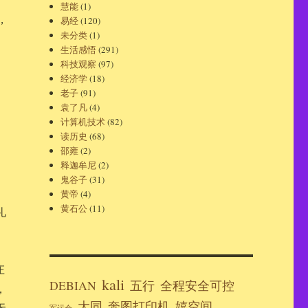
慧能
(1)
，
易经
(120)
未分类
(1)
生活感悟
(291)
科技观察
(97)
经济学
(18)
老子
(91)
袁了凡
(4)
计算机技术
(82)
读历史
(68)
邵雍
(2)
释迦牟尼
(2)
鬼谷子
(31)
黄帝
(4)
黄石公
(11)
礼
庄
kali
DEBIAN
五行
全程安全可控
，
大同
奔图打印机
嬉空间
无
军运会