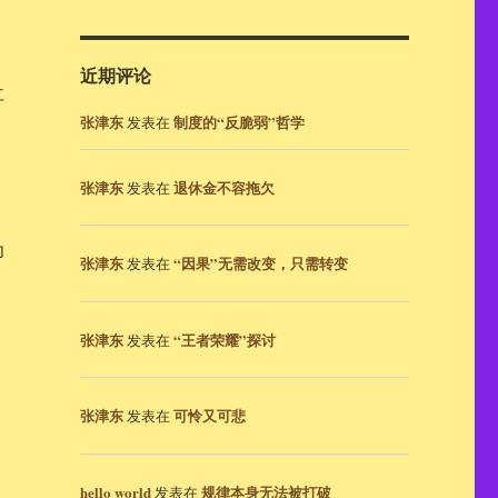
近期评论
仁
张津东
制度的“反脆弱”哲学
发表在
张津东
退休金不容拖欠
发表在
为
张津东
“因果”无需改变，只需转变
发表在
张津东
“王者荣耀”探讨
发表在
张津东
可怜又可悲
发表在
hello world
规律本身无法被打破
发表在