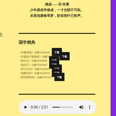
偶成——宋·朱熹
少年易老学难成，一寸光阴不可轻。
未觉池塘春草梦，阶前梧叶已秋声。
他
国学精典
。
下载
《帛書周易》注解20260808
下载
《帛書老子德道經》注解20260805
下载
《黄石公》注解20260805
下载
《鬼谷子》注解20260805
下载
《孙子兵法》注解20260805
下载
《渔樵问对》注解20240529
下载
《黄帝阴符经》注解20231024