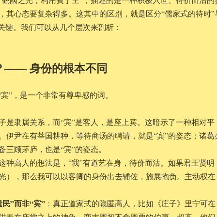
，其心态要复杂得多。这其中的区别，就是区分“儒家式的待时”
的关键。我们可以从几个层次来剖析：
”？—— 身份的根本不同
“宾”，是一个非常有尊卑感的词。
子是隶属关系，而“宾”是客人，是座上宾。这暗示了一种相对平
。伊尹在有莘国耕种，等待商汤的聘请，就是“宾”的姿态；诸葛
备三顾茅庐，也是“宾”的姿态。
这种高人的想法是，“我”有道艺在身，待价而沽。如果君王贤明
光），那么我可以以客卿的身份出去辅佐，施展抱负。主动权在
民”而非“宾”
：真正道家式的隐匿高人，比如《庄子》里宁可在
供奉在庙堂之上的神龟，商末周初不食周粟的伯夷、叔齐，他们