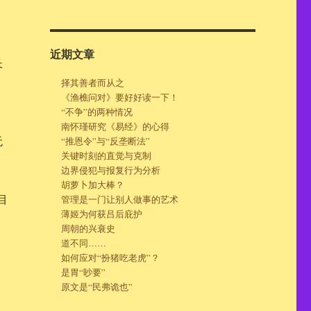
近期文章
长
择其善者而从之
《渔樵问对》要好好读一下！
“不争”的两种情况
南怀瑾研究《易经》的心得
无
“推恩令”与“反垄断法”
关键时刻的直觉与克制
边界侵犯与报复行为分析
胡萝卜加大棒？
目
管理是一门让别人做事的艺术
薄姬为何获吕后庇护
周朝的兴衰史
道不同……
如何应对“扮猪吃老虎”？
是胃“眇要”
原文是“民弗诡也”