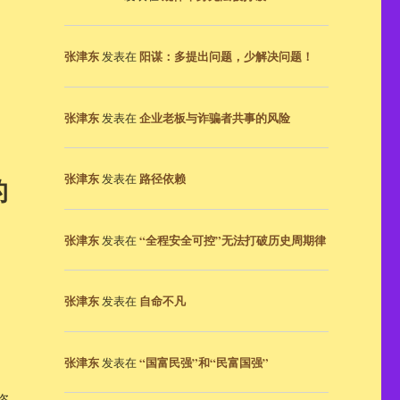
张津东
阳谋：多提出问题，少解决问题！
发表在
张津东
企业老板与诈骗者共事的风险
发表在
张津东
路径依赖
发表在
的
张津东
“全程安全可控”无法打破历史周期律
发表在
张津东
自命不凡
发表在
张津东
“国富民强”和“民富国强”
发表在
姿