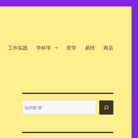
工作实践
学科学
哲学
易经
商店
站
内
搜
索