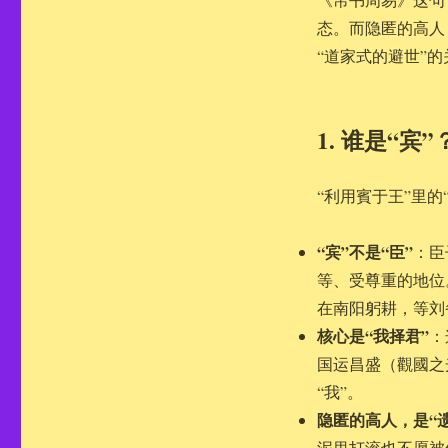
态。而隐匿的高人
“道家式的避世”
1. 谁是“宾
“利用賓于王”里的
“宾”不是“臣”
：臣
等、受尊重的地位
在南阳躬耕，等刘
核心是“我择君”
：
国运昌盛（觀國之
“我”。
隐匿的高人，是“遗
泥里打滚也不愿被