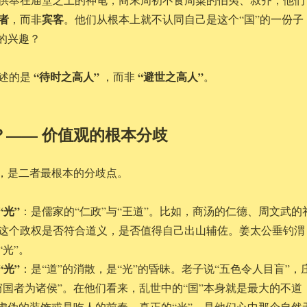
者
宾客
，而非
。他们从根本上就不认同自己是这个“国”的一份子
”的兴趣？
“待时之高人”
“避世之高人”
述的是
，而非
。
光”？—— 价值观的根本分歧
义，是二者最根本的分歧点。
光”
：是儒家的“仁政”与“王道”。比如，商汤的仁德、周文武的
这个政权是否符合道义，是否值得自己出山辅佐。姜太公垂钓渭
光”。
光”
：是“道”的消散，是“光”的昏昧。老子说“五色令人目盲”，
窃国者为诸侯”。在他们看来，乱世中的“国”本身就是最大的不道
是虚伪的装饰或是吃人的前奏。真正的“光”，是他们心中那个自然