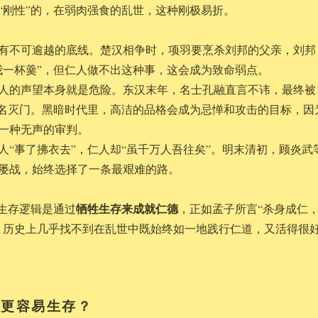
“刚性”的，在弱肉强食的乱世，这种刚极易折。
有不可逾越的底线。楚汉相争时，项羽要烹杀刘邦的父亲，刘邦
我一杯羹”，但仁人做不出这种事，这会成为致命弱点。
人的声望本身就是危险。东汉末年，名士孔融直言不讳，最终被
罪名灭门。黑暗时代里，高洁的品格会成为忌惮和攻击的目标，因
一种无声的审判。
人“事了拂衣去”，仁人却“虽千万人吾往矣”。明末清初，顾炎武
屡战，始终选择了一条最艰难的路。
牺牲生存来成就仁德
的生存逻辑是通过
，正如孟子所言“杀身成仁
，历史上几乎找不到在乱世中既始终如一地践行仁道，又活得很
”更容易生存？