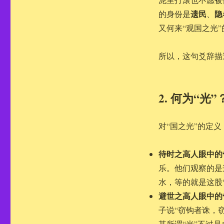
遗民
隐
的身份是
、
又何来“观国之光
所以，这句爻辞描
2. 何为“
对“国之光”的定
待时之高人眼中的“
乐。他们观察的是
水，等的就是这股“
避世之高人眼中的“
子说“窃钩者诛，
其所谓“光”不过