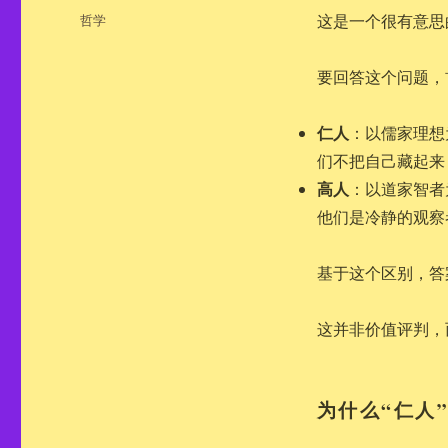
布
分
哲学
这是一个很有意思
于
类
要回答这个问题，
仁人
：以儒家理想
们不把自己藏起来
高人
：以道家智者
他们是冷静的观察
基于这个区别，答
这并非价值评判，
为什么“仁人