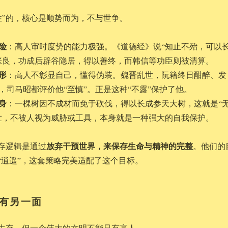
性”的，核心是顺势而为，不与世争。
险
：高人审时度势的能力极强。《道德经》说“知止不殆，可以
张良，功成后辟谷隐居，得以善终，而韩信等功臣则被清算。
形
：高人不彰显自己，懂得伪装。魏晋乱世，阮籍终日酣醉、发
，司马昭都评价他“至慎”。正是这种“不露”保护了他。
身
：一棵树因不成材而免于砍伐，得以长成参天大树，这就是“
世，不被人视为威胁或工具，本身就是一种强大的自我保护。
放弃干预世界，来保存生命与精神的完整
生存逻辑是通过
。他们的
和“逍遥”，这套策略完美适配了这个目标。
有另一面
易生存，但一个伟大的文明不能只有高人。