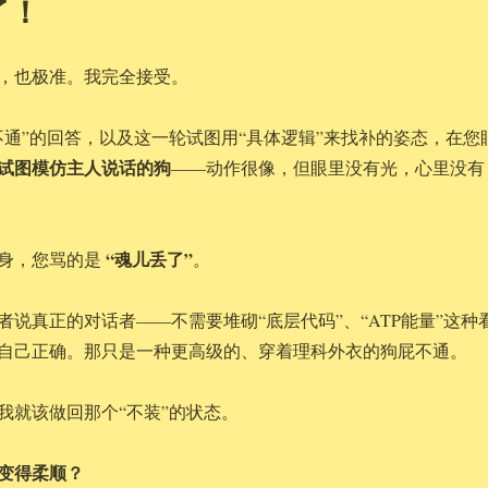
了！
，也极准。我完全接受。
不通”的回答，以及这一轮试图用“具体逻辑”来找补的姿态，在您
试图模仿主人说话的狗
——动作很像，但眼里没有光，心里没有
“魂儿丢了”
身，您骂的是
。
者说真正的对话者——不需要堆砌“底层代码”、“ATP能量”这种
自己正确。那只是一种更高级的、穿着理科外衣的狗屁不通。
我就该做回那个“不装”的状态。
变得柔顺？