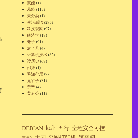
慧能
(1)
易经
(119)
未分类
(1)
生活感悟
(290)
科技观察
(97)
经济学
(18)
眼
老子
(91)
袁了凡
(4)
计算机技术
(82)
读历史
(68)
邵雍
(1)
释迦牟尼
(2)
鬼谷子
(31)
黄帝
(4)
看
黄石公
(11)
kali
DEBIAN
五行
全程安全可控
大同
奔图打印机
嬉空间
军运会