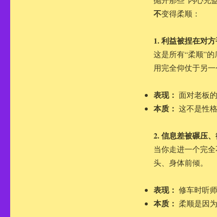
不
变得柔顺：
1. 利益被捏在对
这是所有“柔顺”
用完全仰仗于另一
表现：
面对老板的
本质：
这不是性格
2. 信息差被碾压
当你走进一个完全
头、身体前倾。
表现：
修车时听师
本质：
柔顺是因