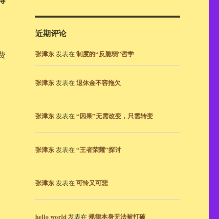
近期评论
张津东
制度的“反脆弱”哲学
发表在
费
张津东
退休金不容拖欠
发表在
张津东
“因果”无需改变，只需转变
发表在
张津东
“王者荣耀”探讨
发表在
张津东
可怜又可悲
发表在
hello world
规律本身无法被打破
发表在