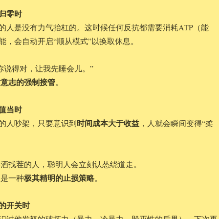
糖归零时
的人是没有力气抬杠的。这时候任何反抗都需要消耗ATP（能
能，会自动开启“顺从模式”以换取休息。
你说得对，让我先睡会儿。”
对意志的强制接管
。
不值当时
时间成本大于收益
的人吵架，只要意识到
，人就会瞬间变得“柔
酒找茬的人，聪明人会立刻认怂绕道走。
极其精明的止损策略
是一种
。
惧的开关时
识过他发怒的破坏力（暴力、冷暴力、毁灭性的后果），下次再