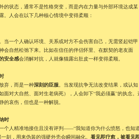
外的状态，通常不是性格突变，而是内在力量与外部环境达成某
露。人会在以下几种核心情境中变得柔顺：
。当一个人确认环境、关系或对方不会伤害自己，无需竖起铠甲
神会自然松弛下来。比如在信任的伴侣怀里、在默契的老友面
的安全感
会消解对抗，人就像猫露出肚皮一样变得柔顺。
时
深刻的臣服
放弃，而是一种
。当发现抗争无法改变结果，或认知
如面对大自然、面对生老病死），人会卸下“我必须赢”的执念。
静的哀伤，但也是一种解脱。
接纳时
一个人精准地接住且没有评判——“我知道你为什么愤怒，也知
看见即疗愈，被看见
那一刻，用来伪装的强硬外壳会瞬间融化。