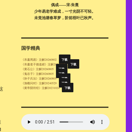
偶成——宋·朱熹
少年易老学难成，一寸光阴不可轻。
未觉池塘春草梦，阶前梧叶已秋声。
国学精典
下载
《帛書周易》注解20260802
下载
《帛書老子德道經》注解20260805
下载
《黄石公》注解20260805
下载
《鬼谷子》注解20260805
下载
《孙子兵法》注解20260805
下载
《渔樵问对》注解20240529
这
下载
《黄帝阴符经》注解20231024
道
即