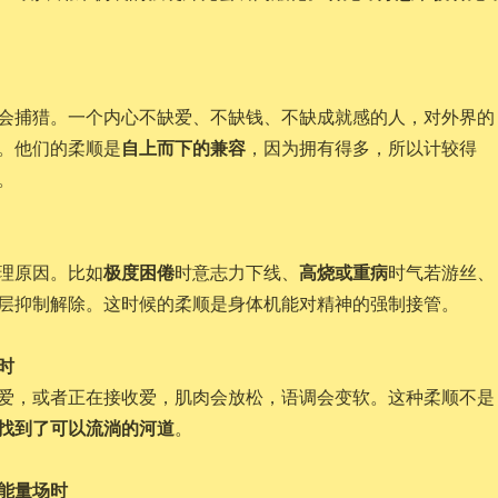
会捕猎。一个内心不缺爱、不缺钱、不缺成就感的人，对外界的
自上而下的兼容
。他们的柔顺是
，因为拥有得多，所以计较得
。
极度困倦
高烧或重病
理原因。比如
时意志力下线、
时气若游丝、
层抑制解除。这时候的柔顺是身体机能对精神的强制接管。
时
爱，或者正在接收爱，肌肉会放松，语调会变软。这种柔顺不是
找到了可以流淌的河道
。
的能量场时