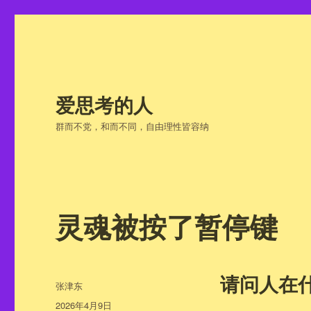
爱思考的人
群而不党，和而不同，自由理性皆容纳
灵魂被按了暂停键
请问人在
作
张津东
者
发
2026年4月9日