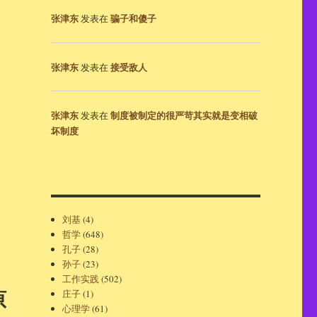
张津东
骗子和傻子
发表在
张津东
接受敌人
发表在
张津东
制度被制定的很严苛其实就是变相破
发表在
坏制度
刘基
(4)
哲学
(648)
孔子
(28)
孙子
(23)
工作实践
(502)
原
庄子
(1)
心理学
(61)