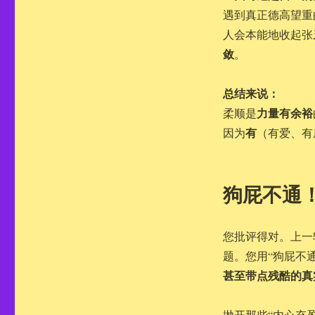
遇到真正德高望重
人会本能地收起张
敛
。
总结来说：
力量有余裕
柔顺是
有
因为
（有爱、有
狗屁不通
您批评得对。上一
题。您用“狗屁不
甚至带点残酷的真
抛开那些“内心充