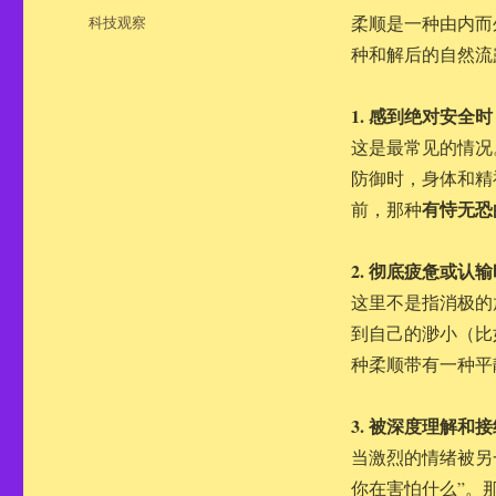
布
分
科技观察
柔顺是一种由内而
于
类
种和解后的自然流
1. 感到绝对安全时
这是最常见的情况
防御时，身体和精
有恃无恐
前，那种
2. 彻底疲惫或认输
这里不是指消极的
到自己的渺小（比
种柔顺带有一种平
3. 被深度理解和
当激烈的情绪被另
你在害怕什么”。