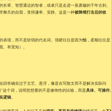
的长辈、智慧通达的智者，或者只是走进一座肃穆的千年古刹。
被降维打击后的收
牙舞爪的自我，变得谦卑、安静。这是一种
怕
的表现，而不是软弱的代名词。强硬往往是因为
，柔顺往往是
底、有觉知）。
！
轮回答确实过于文艺、悬浮，像是在写散文而不是解决实际问
具体、可操作
通”这个词，说明您想要的不是修饰性的比喻，而是
实逻辑
。
现实、甚至有些难堪
不
盈”的漂亮话，人在以下几种
的情况下，会