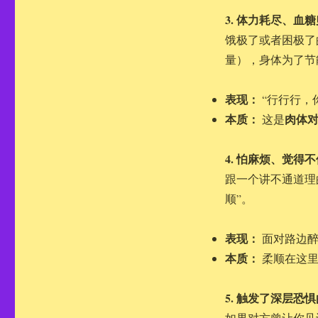
3. 体力耗尽、血
饿极了或者困极了
量），身体为了节
表现：
“行行行，
本质：
肉体
这是
4. 怕麻烦、觉得
跟一个讲不通道理
顺”。
表现：
面对路边醉
本质：
柔顺在这里
5. 触发了深层恐
如果对方曾让你见