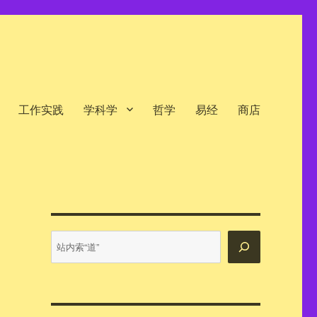
工作实践
学科学
哲学
易经
商店
站
内
搜
索