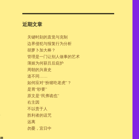
近期文章
关键时刻的直觉与克制
边界侵犯与报复行为分析
胡萝卜加大棒？
管理是一门让别人做事的艺术
薄姬为何获吕后庇护
周朝的兴衰史
道不同……
如何应对“扮猪吃老虎”？
是胃“眇要”
原文是“民弗诡也”
右主因
不以责于人
、
胜利者的诅咒
远离
勿憂，宜日中
得