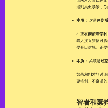
遇到类似场景，你
本质：
创伤
这是
6. 正在酝酿着某
猎人接近猎物时脚
要开口借钱、正要
本质：
迷
柔顺是
如果您刚才想讨论
更锋利、不废话的
智者和蠢