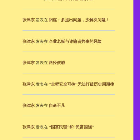
张津东
阳谋：多提出问题，少解决问题！
发表在
张津东
企业老板与诈骗者共事的风险
发表在
张津东
路径依赖
发表在
张津东
“全程安全可控”无法打破历史周期律
发表在
张津东
自命不凡
发表在
张津东
“国富民强”和“民富国强”
发表在