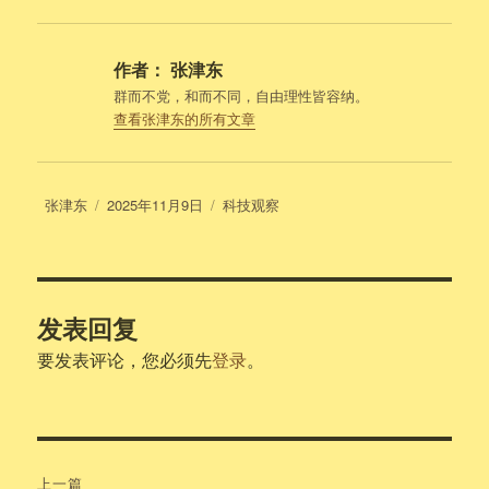
作者：
张津东
群而不党，和而不同，自由理性皆容纳。
查看张津东的所有文章
作
发
分
张津东
2025年11月9日
科技观察
者
布
类
于
发表回复
要发表评论，您必须先
登录
。
文
上一篇