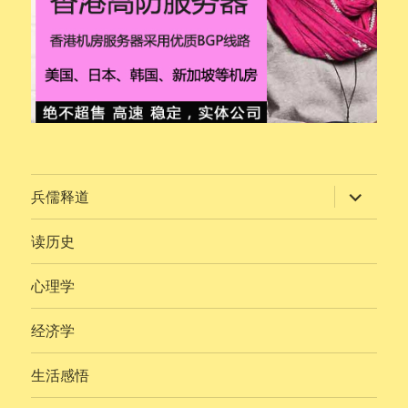
展
兵儒释道
开
子
菜
读历史
单
心理学
经济学
生活感悟