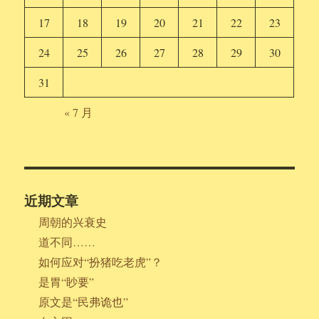
17
18
19
20
21
22
23
24
25
26
27
28
29
30
31
« 7 月
近期文章
周朝的兴衰史
道不同……
如何应对“扮猪吃老虎”？
是胃“眇要”
原文是“民弗诡也”