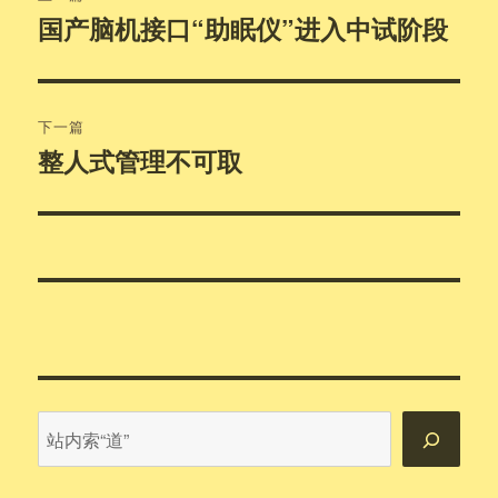
章
国产脑机接口“助眠仪”进入中试阶段
上
篇
导
文
航
章：
下一篇
整人式管理不可取
下
篇
文
章：
站
内
搜