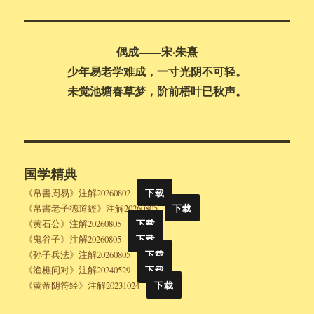
索
偶成——宋·朱熹
少年易老学难成，一寸光阴不可轻。
未觉池塘春草梦，阶前梧叶已秋声。
国学精典
《帛書周易》注解20260802
下载
《帛書老子德道經》注解20260805
下载
《黄石公》注解20260805
下载
《鬼谷子》注解20260805
下载
《孙子兵法》注解20260805
下载
《渔樵问对》注解20240529
下载
《黄帝阴符经》注解20231024
下载