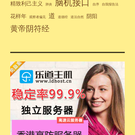
脑机接口
精致利己主义
肺炎
自序
自我报告法
道
花样年
阴阳
观察者偏见
道德经
道法自然
黄帝阴符经