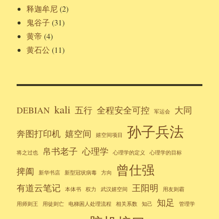
释迦牟尼
(2)
鬼谷子
(31)
黄帝
(4)
黄石公
(11)
kali
DEBIAN
五行
全程安全可控
大同
军运会
孙子兵法
奔图打印机
嬉空间
嬉空间项目
帛书老子
心理学
将之过也
心理学的定义
心理学的目标
曾仕强
捭阖
新华书店
新型冠状病毒
方向
有道云笔记
王阳明
本体书
权力
武汉嬉空间
用友则霸
知足
用师则王
用徒则亡
电梯困人处理流程
相关系数
知己
管理学