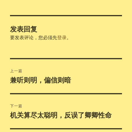
者
布
类
于
发表回复
要发表评论，您必须先
登录
。
文
上一篇
章
兼听则明，偏信则暗
上
篇
导
文
航
章：
下一篇
机关算尽太聪明，反误了卿卿性命
下
篇
文