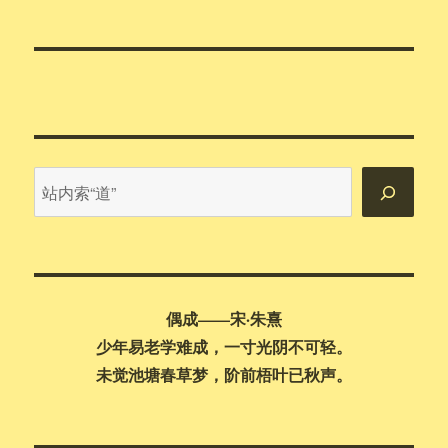
章：
站
内
搜
索
偶成——宋·朱熹
少年易老学难成，一寸光阴不可轻。
未觉池塘春草梦，阶前梧叶已秋声。