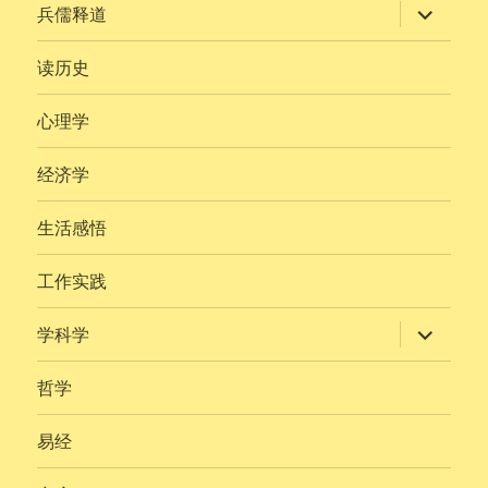
展
兵儒释道
开
子
菜
读历史
单
心理学
经济学
生活感悟
工作实践
展
学科学
开
子
菜
哲学
单
易经