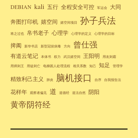
kali
DEBIAN
五行
全程安全可控
大同
军运会
孙子兵法
奔图打印机
嬉空间
嬉空间项目
帛书老子
心理学
将之过也
心理学的定义
心理学的目标
曾仕强
捭阖
新华书店
新型冠状病毒
方向
有道云笔记
王阳明
本体书
权力
武汉嬉空间
用友则霸
知足
用师则王
用徒则亡
电梯困人处理流程
相关系数
知己
管理学
脑机接口
精致利己主义
肺炎
自序
自我报告法
道
花样年
阴阳
观察者偏见
道德经
道法自然
黄帝阴符经