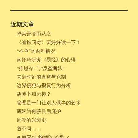
近期文章
择其善者而从之
《渔樵问对》要好好读一下！
“不争”的两种情况
南怀瑾研究《易经》的心得
“推恩令”与“反垄断法”
关键时刻的直觉与克制
边界侵犯与报复行为分析
胡萝卜加大棒？
管理是一门让别人做事的艺术
薄姬为何获吕后庇护
周朝的兴衰史
道不同……
如何应对“扮猪吃老虎”？