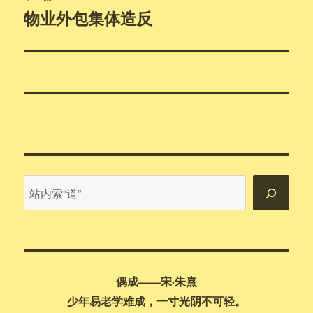
物业外包集体造反
下
篇
文
章：
站
内
搜
索
偶成——宋·朱熹
少年易老学难成，一寸光阴不可轻。