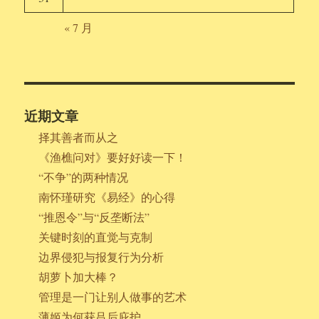
« 7 月
近期文章
择其善者而从之
《渔樵问对》要好好读一下！
“不争”的两种情况
南怀瑾研究《易经》的心得
“推恩令”与“反垄断法”
关键时刻的直觉与克制
边界侵犯与报复行为分析
胡萝卜加大棒？
管理是一门让别人做事的艺术
薄姬为何获吕后庇护