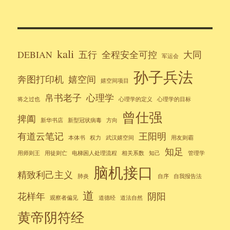
kali
DEBIAN
五行
全程安全可控
大同
军运会
孙子兵法
奔图打印机
嬉空间
嬉空间项目
帛书老子
心理学
将之过也
心理学的定义
心理学的目标
曾仕强
捭阖
新华书店
新型冠状病毒
方向
有道云笔记
王阳明
本体书
权力
武汉嬉空间
用友则霸
知足
用师则王
用徒则亡
电梯困人处理流程
相关系数
知己
管理学
脑机接口
精致利己主义
肺炎
自序
自我报告法
道
花样年
阴阳
观察者偏见
道德经
道法自然
黄帝阴符经