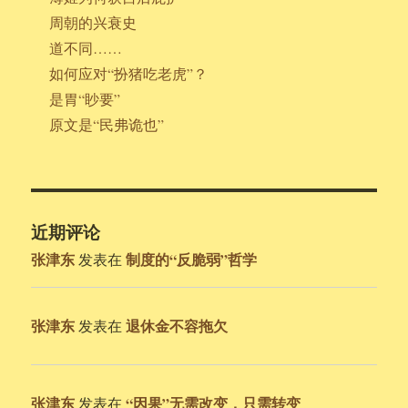
周朝的兴衰史
道不同……
如何应对“扮猪吃老虎”？
是胃“眇要”
原文是“民弗诡也”
近期评论
张津东
制度的“反脆弱”哲学
发表在
张津东
退休金不容拖欠
发表在
张津东
“因果”无需改变，只需转变
发表在