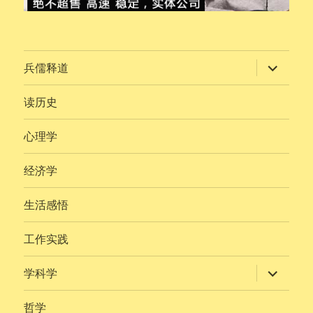
展
兵儒释道
开
子
菜
读历史
单
心理学
经济学
生活感悟
工作实践
展
学科学
开
子
菜
哲学