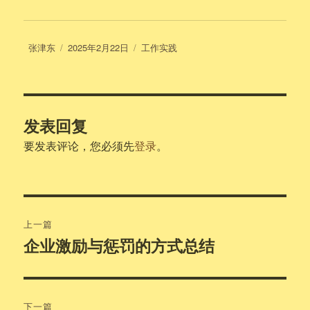
作
发
分
张津东
2025年2月22日
工作实践
者
布
类
于
发表回复
要发表评论，您必须先
登录
。
文
上一篇
章
企业激励与惩罚的方式总结
上
篇
导
文
航
章：
下一篇