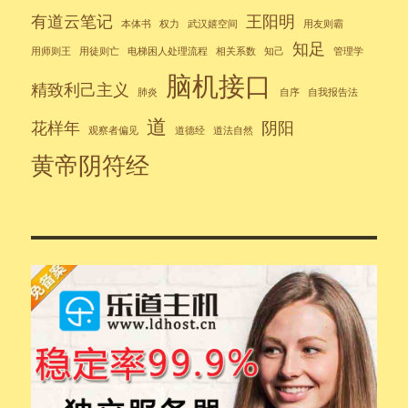
有道云笔记
王阳明
本体书
权力
武汉嬉空间
用友则霸
知足
用师则王
用徒则亡
电梯困人处理流程
相关系数
知己
管理学
脑机接口
精致利己主义
肺炎
自序
自我报告法
道
花样年
阴阳
观察者偏见
道德经
道法自然
黄帝阴符经