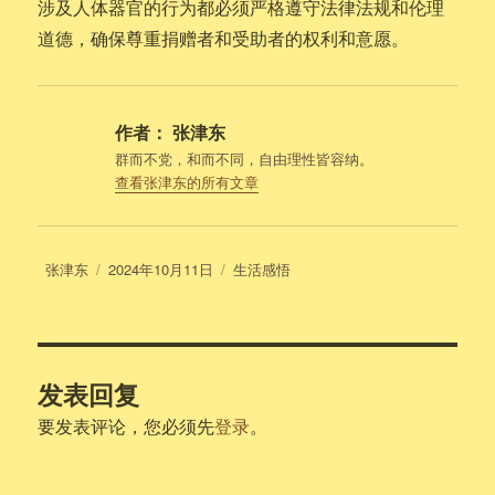
涉及人体器官的行为都必须严格遵守法律法规和伦理
道德，确保尊重捐赠者和受助者的权利和意愿。
作者：
张津东
群而不党，和而不同，自由理性皆容纳。
查看张津东的所有文章
作
发
分
张津东
2024年10月11日
生活感悟
者
布
类
于
发表回复
要发表评论，您必须先
登录
。