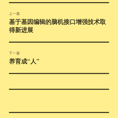
文
上一篇
章
基于基因编辑的脑机接口增强技术取
上
得新进展
篇
导
文
航
章：
下一篇
养育成“人”
下
篇
文
章：