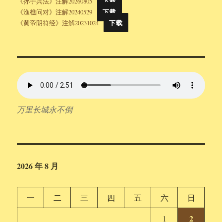
《孙子兵法》注解20260805
下载
《渔樵问对》注解20240529
下载
《黄帝阴符经》注解20231024
下载
万里长城永不倒
2026 年 8 月
一
二
三
四
五
六
日
2
1