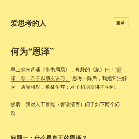
爱思考的人
菜单
何为“恩泽”
早上起来背诵《帛书周易》，奪卦的《象》曰：“
丽
以
泽，奪；君子
朋友讲习。
”思考一阵后，我把它注解
为：两泽相对，象征争夺；君子和朋友讲习学问。
然后，我对人工智能（智谱清言）问了如下两个问
题：
问题一：什么是真正的恩泽？