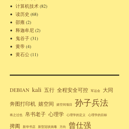
计算机技术
(82)
读历史
(68)
邵雍
(2)
释迦牟尼
(2)
鬼谷子
(31)
黄帝
(4)
黄石公
(11)
kali
DEBIAN
五行
全程安全可控
大同
军运会
孙子兵法
奔图打印机
嬉空间
嬉空间项目
帛书老子
心理学
将之过也
心理学的定义
心理学的目标
曾仕强
捭阖
新华书店
新型冠状病毒
方向