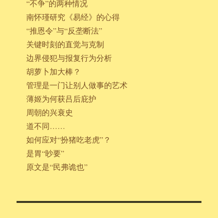
“不争”的两种情况
南怀瑾研究《易经》的心得
“推恩令”与“反垄断法”
关键时刻的直觉与克制
边界侵犯与报复行为分析
胡萝卜加大棒？
管理是一门让别人做事的艺术
薄姬为何获吕后庇护
周朝的兴衰史
道不同……
如何应对“扮猪吃老虎”？
是胃“眇要”
原文是“民弗诡也”