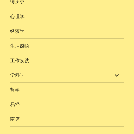
读历史
单
心理学
经济学
生活感悟
工作实践
展
学科学
开
子
菜
哲学
单
易经
商店