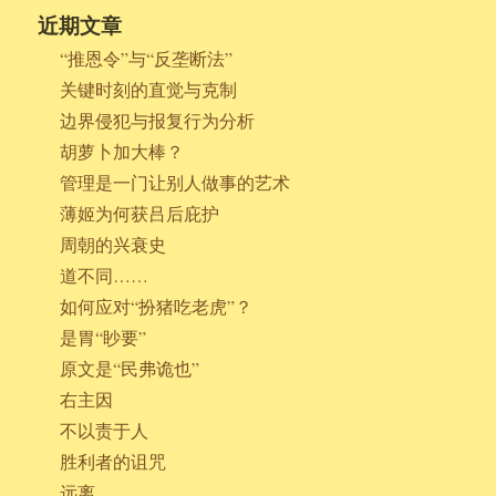
近期文章
“推恩令”与“反垄断法”
关键时刻的直觉与克制
边界侵犯与报复行为分析
胡萝卜加大棒？
管理是一门让别人做事的艺术
薄姬为何获吕后庇护
周朝的兴衰史
道不同……
如何应对“扮猪吃老虎”？
是胃“眇要”
原文是“民弗诡也”
右主因
不以责于人
胜利者的诅咒
远离