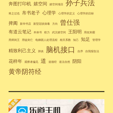
孙子兵法
奔图打印机
嬉空间
嬉空间项目
帛书老子
心理学
将之过也
心理学的定义
心理学的目标
曾仕强
捭阖
新华书店
新型冠状病毒
方向
有道云笔记
王阳明
本体书
权力
武汉嬉空间
用友则霸
知足
用师则王
用徒则亡
电梯困人处理流程
相关系数
知己
管理学
脑机接口
精致利己主义
肺炎
自序
自我报告法
道
花样年
阴阳
观察者偏见
道德经
道法自然
黄帝阴符经