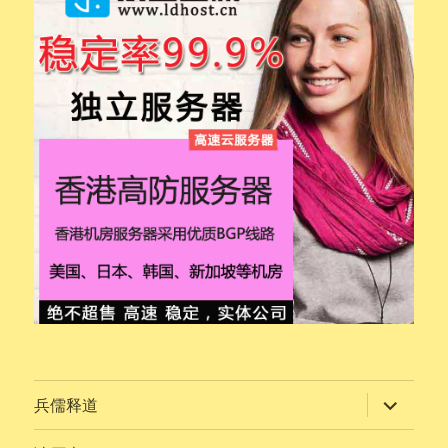
展
兵儒释道
开
子
菜