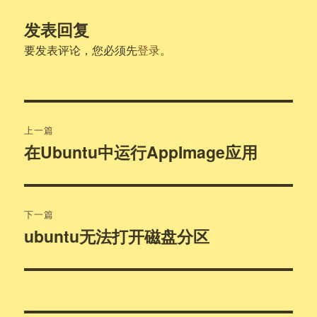
发表回复
要发表评论，您必须先
登录
。
文
上一篇
章
在Ubuntu中运行AppImage应用
上
篇
导
文
航
章：
下一篇
ubuntu无法打开磁盘分区
下
篇
文
章：