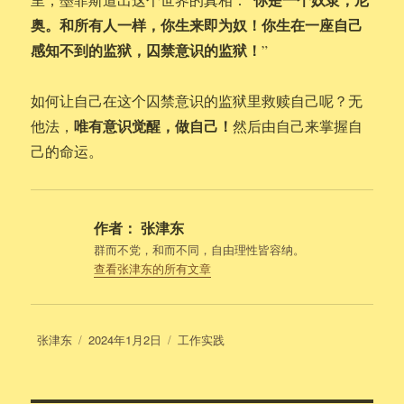
奥。和所有人一样，你生来即为奴！你生在一座自己
感知不到的监狱，囚禁意识的监狱！
”
如何让自己在这个囚禁意识的监狱里救赎自己呢？无
唯有意识觉醒，做自己！
他法，
然后由自己来掌握自
己的命运。
作者：
张津东
群而不党，和而不同，自由理性皆容纳。
查看张津东的所有文章
作
发
分
张津东
2024年1月2日
工作实践
者
布
类
于