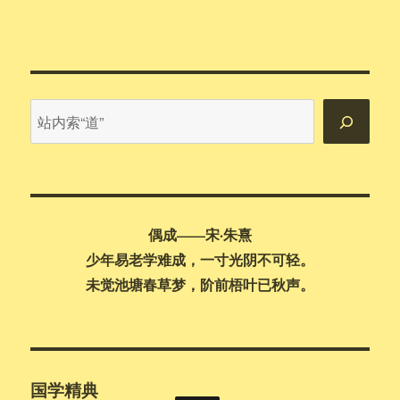
站
内
搜
索
偶成——宋·朱熹
少年易老学难成，一寸光阴不可轻。
未觉池塘春草梦，阶前梧叶已秋声。
国学精典