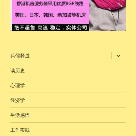
展
兵儒释道
开
子
菜
读历史
单
心理学
经济学
生活感悟
工作实践