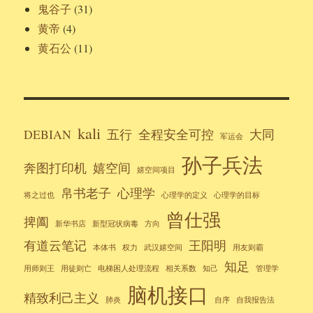
鬼谷子
(31)
黄帝
(4)
黄石公
(11)
kali
DEBIAN
五行
全程安全可控
大同
军运会
孙子兵法
奔图打印机
嬉空间
嬉空间项目
帛书老子
心理学
将之过也
心理学的定义
心理学的目标
曾仕强
捭阖
新华书店
新型冠状病毒
方向
有道云笔记
王阳明
本体书
权力
武汉嬉空间
用友则霸
知足
用师则王
用徒则亡
电梯困人处理流程
相关系数
知己
管理学
脑机接口
精致利己主义
肺炎
自序
自我报告法