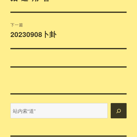
篇
导
文
航
章：
下一篇
20230908卜卦
下
篇
文
章：
站
内
搜
索