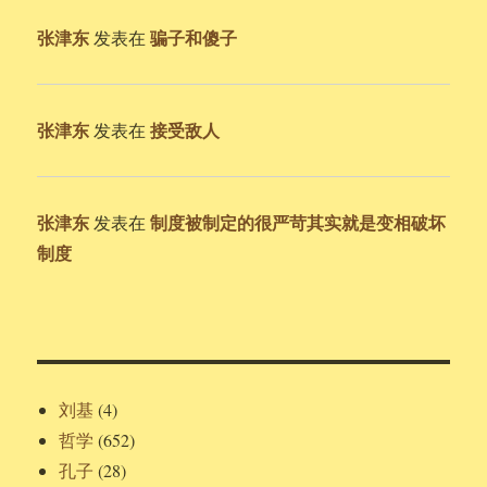
张津东
骗子和傻子
发表在
张津东
接受敌人
发表在
张津东
制度被制定的很严苛其实就是变相破坏
发表在
制度
刘基
(4)
哲学
(652)
孔子
(28)