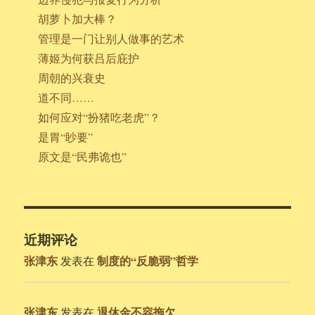
胡萝卜加大棒？
管理是一门让别人做事的艺术
薄姬为何获吕后庇护
周朝的兴衰史
道不同……
如何应对“扮猪吃老虎”？
是胃“眇要”
原文是“民弗诡也”
近期评论
张津东
制度的“反脆弱”哲学
发表在
张津东
退休金不容拖欠
发表在