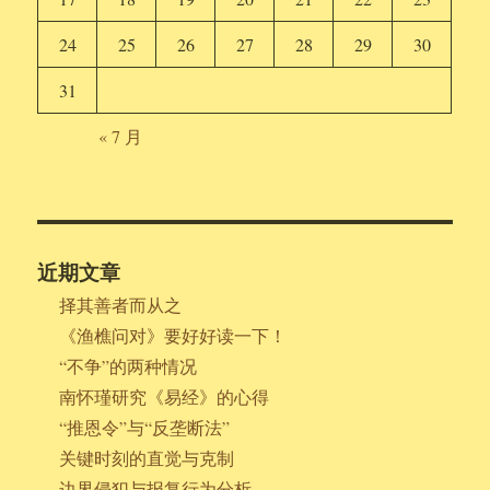
24
25
26
27
28
29
30
31
« 7 月
近期文章
择其善者而从之
《渔樵问对》要好好读一下！
“不争”的两种情况
南怀瑾研究《易经》的心得
“推恩令”与“反垄断法”
关键时刻的直觉与克制
边界侵犯与报复行为分析