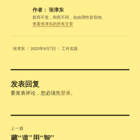
作者：
张津东
群而不党，和而不同，自由理性皆容纳。
查看张津东的所有文章
作
发
分
张津东
2023年9月7日
工作实践
者
布
类
于
发表回复
要发表评论，您必须先
登录
。
文
上一篇
章
藏“道”用“智”
上