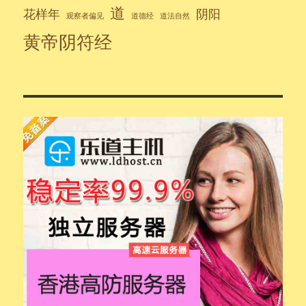
道
花样年
阴阳
观察者偏见
道德经
道法自然
黄帝阴符经