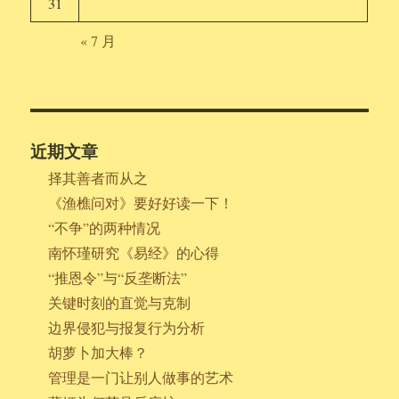
31
« 7 月
近期文章
择其善者而从之
《渔樵问对》要好好读一下！
“不争”的两种情况
南怀瑾研究《易经》的心得
“推恩令”与“反垄断法”
关键时刻的直觉与克制
边界侵犯与报复行为分析
胡萝卜加大棒？
管理是一门让别人做事的艺术