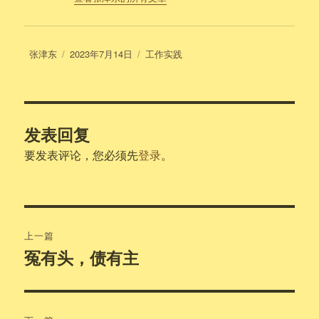
作
发
分
张津东
2023年7月14日
工作实践
者
布
类
于
发表回复
要发表评论，您必须先
登录
。
文
上一篇
章
冤有头，债有主
上
篇
导
文
航
章：