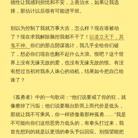
德性让我感到担忧和不安，上善治水，如果让我选
择，那估计以后很有可能进平班。
别以为控制了我就万事大吉，怎么样？现在谁被动
了？现在求我解除脑控我都不干了！
以道立天下，其
鬼不神。
你们的那点阴谋诡计，我几乎全给你们破
了，想必你们现在也翻不起什么大浪。恨吧？这个世
界上没有无缘无故的爱，也没有无缘无故的恨。有没
有想过当初对我杀人诛心的动机，结果如今把自己给
诛了？
《孤勇者》中的一句歌词：“他们说要戒了你的狂，就
像擦掉了污垢；他们说要顺台阶而上而代价是低头，
那就让我不可乘风，你一样骄傲着那种孤勇……”我是
不可能向你们这些恶势力低头的，有拳头打过来，我
首先想到的就是以更强的拳头予以回应。别指望能把