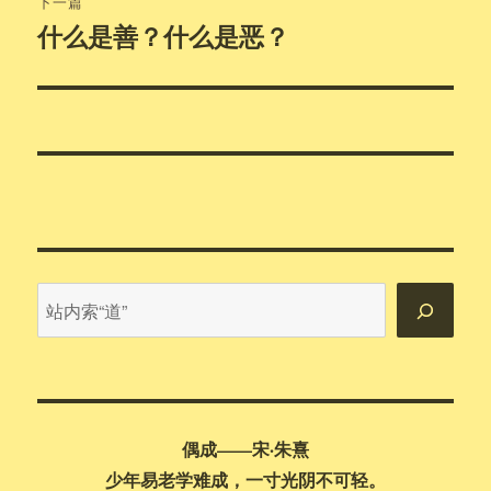
下一篇
什么是善？什么是恶？
下
篇
文
章：
站
内
搜
索
偶成——宋·朱熹
少年易老学难成，一寸光阴不可轻。