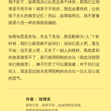
我干趴下，如果我决心以意志来干掉你，那我们之间
将是不死不休！就算干不死你，我也会重伤你，让你
留下永久的痛苦记忆！所以，如果聪明点，就不要像
跳梁小丑一样在我面前蹦跶。
知善知恶是良知，失去了良知，那还配称为“人”？有
时候，我打心眼里瞧不起你们，说你们是人吧，畜生
不如；说不是人吧，又长了一副人的模样。既然柔和
的政策接受不了，那只能用阳刚的办法（我也没指望
你们能接受）。摊子打烂了可以重新建，对于你们这
些人，我还是比较乐意用阳刚的办法出一出久压心底
的恶气。
作者：
张津东
群而不党，和而不同，自由理性皆容纳。
查看张津东的所有文章