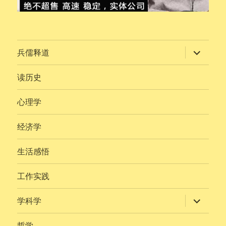
展
兵儒释道
开
子
菜
读历史
单
心理学
经济学
生活感悟
工作实践
展
学科学
开
子
菜
哲学