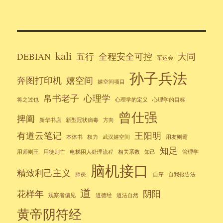
kali
DEBIAN
五行
全程安全可控
大同
军运会
孙子兵法
奔图打印机
嬉空间
嬉空间项目
帛书老子
心理学
将之过也
心理学的定义
心理学的目标
曾仕强
捭阖
新华书店
新型冠状病毒
方向
有道云笔记
王阳明
本体书
权力
武汉嬉空间
用友则霸
知足
用师则王
用徒则亡
电梯困人处理流程
相关系数
知己
管理学
脑机接口
精致利己主义
肺炎
自序
自我报告法
道
花样年
阴阳
观察者偏见
道德经
道法自然
黄帝阴符经