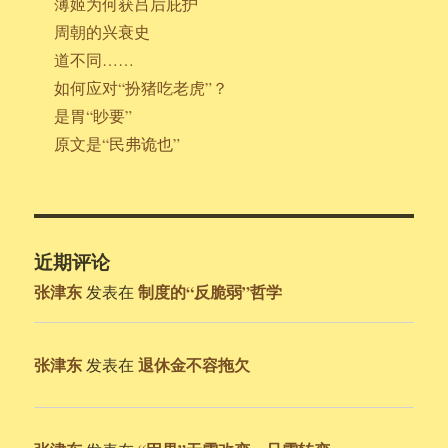
薄姬为何获吕后庇护
周朝的兴衰史
道不同……
如何应对“扮猪吃老虎”？
是胃“眇要”
原文是“民弗诡也”
近期评论
张津东
制度的“反脆弱”哲学
发表在
张津东
退休金不容拖欠
发表在