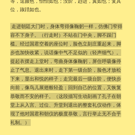
等，逞颜色，怡怡如也；没阶，趋进，翼如也；复其
位，踧踖如也。
走进朝廷大门时，身体弯得像鞠躬一样，仿佛门窄得
容不下身子。（行走时）不站在门中央，脚不踩门
槛。经过国君空着的座位时，脸色立刻庄重起来，脚
步也加快收紧，说话像中气不足似的（轻声细气）。
提起衣摆走上堂时，弯曲身体像鞠躬，屏住呼吸像停
止了气息。退出来时，走下第一级台阶，脸色才放松
下来，显出和悦的样子；走完最后一级台阶，便快步
向前，像鸟儿展翅般轻盈；回到自己的位置，又恢复
恭敬而不安的样子。（这段描写生动刻画了孔子在朝
堂上从入宫、过位、升堂到退出的整套礼仪动作，体
现了他对国君和朝仪的极度恭敬，言行举止无不合乎
礼制。）