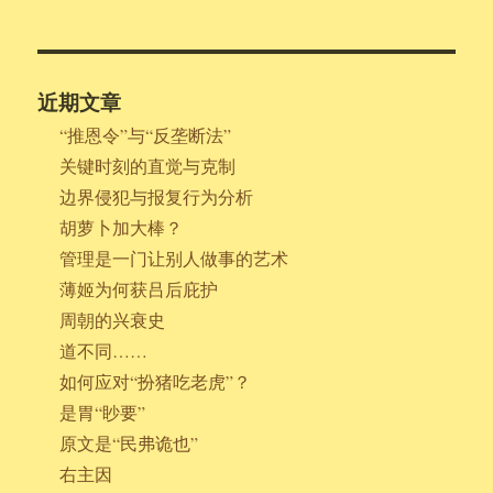
近期文章
“推恩令”与“反垄断法”
关键时刻的直觉与克制
边界侵犯与报复行为分析
胡萝卜加大棒？
管理是一门让别人做事的艺术
薄姬为何获吕后庇护
周朝的兴衰史
道不同……
如何应对“扮猪吃老虎”？
是胃“眇要”
原文是“民弗诡也”
右主因