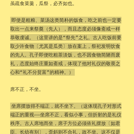
虽疏食菜羹，瓜祭，必齐如也。
即使是粗粮、菜汤这类简朴的饭食，吃之前也一定要
取出一点来祭奠（先人），而且态度必须像斋戒一样
恭敬虔诚。（这里讲的是“祭先”之礼。古人吃饭前要
取少许食物〔尤其是瓜类〕放在案上，祭祀发明饮食
的先人。孔子即便吃粗茶淡饭，也不因食物简陋而废
礼，态度始终庄重如斋戒，体现了他对礼仪的敬畏之
心和“礼不分贫富”的精神。）
席不正，不坐。
坐席摆放得不端正，就不坐下。（这体现孔子对形式
端正的重视——坐席不正，看似小事，但折射的是礼仪
秩序。古人席地而坐，席子方位必须依礼摆放〔如君
臣、长幼有别〕，歪斜则不合礼，故不坐。这不仅是