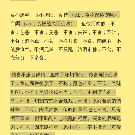
饐
食不厌精，脍不厌细。食
（yì，食物腐坏变味）
餲
而
，鱼馁而肉败，不
（ài，食物经久而变味）
食；色恶，不食；臭恶，不食；失饪，不食；不时，
不食；割不正，不食；不得其酱，不食。肉虽多，不
使胜食气。唯酒无量，不及乱。沽酒市脯，不食。不
撤姜食，不多食。
粮食不嫌舂得精，鱼肉不嫌切得细。粮食陈旧变味
了，鱼肉腐烂变质了，不吃；颜色难看，不吃；气味
难闻，不吃；烹饪火候不当，不吃；不到该吃的时
节，不吃；切割方式不合规矩，不吃；没有合适的调
味酱，不吃。肉虽然多，但吃的量不超过主食。只有
酒不限量，但不喝到神志混乱的程度。买来的酒和熟
肉，不吃（因来路不明，恐不洁）。姜不撤除（每餐