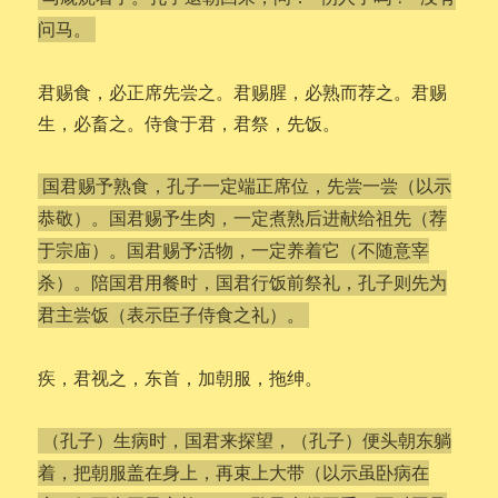
问马。
君赐食，必正席先尝之。君赐腥，必熟而荐之。君赐
生，必畜之。侍食于君，君祭，先饭。
国君赐予熟食，孔子一定端正席位，先尝一尝（以示
恭敬）。国君赐予生肉，一定煮熟后进献给祖先（荐
于宗庙）。国君赐予活物，一定养着它（不随意宰
杀）。陪国君用餐时，国君行饭前祭礼，孔子则先为
君主尝饭（表示臣子侍食之礼）。
疾，君视之，东首，加朝服，拖绅。
（孔子）生病时，国君来探望，（孔子）便头朝东躺
着，把朝服盖在身上，再束上大带（以示虽卧病在