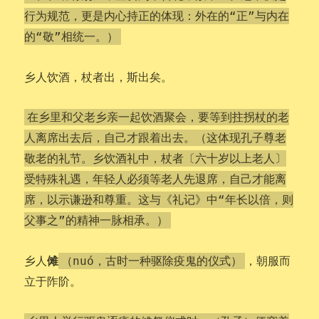
行为规范，更是内心持正的体现：外在的“正”与内在
的“敬”相统一。）
乡人饮酒，杖者出，斯出矣。
在乡里和父老乡亲一起饮酒聚会，要等到拄拐杖的老
人离席出去后，自己才跟着出去。（这体现孔子尊老
敬老的礼节。乡饮酒礼中，杖者〔六十岁以上老人〕
受特殊礼遇，年轻人必须等老人先退席，自己才能离
席，以示谦逊和尊重。这与《礼记》中“年长以倍，则
父事之”的精神一脉相承。）
傩
乡人
，朝服而
（nuó，古时一种驱除疫鬼的仪式）
立于阼阶。