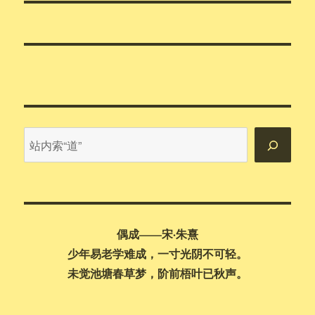
章：
站
内
搜
索
偶成——宋·朱熹
少年易老学难成，一寸光阴不可轻。
未觉池塘春草梦，阶前梧叶已秋声。