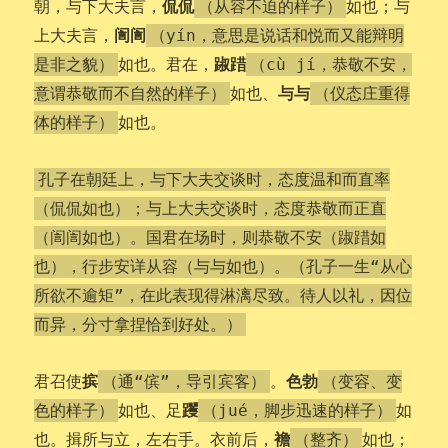
侃侃
朝，与下大夫言，
如也；与
（从容不迫的样子）
訚訚
上大夫言，
（yín，意思是说话和悦而又能辩明
踧踖
如也。君在，
是非之貌）
（cù jí，恭敬不安，
与与
如也、
意谓恭敬而不自然的样子）
（仪态庄重得
如也。
体的样子）
孔子在朝廷上，与下大夫交谈时，态度温和而直率
（侃侃如也）；与上大夫交谈时，态度恭敬而正直
（訚訚如也）。国君在场时，则恭敬不安（踧踖如
也），行步安详从容（与与如也）。（孔子一生“从心
所欲不逾矩”，在此表现得淋漓尽致。待人以礼，因位
而异，分寸拿捏恰到好处。）
摈
色勃
君召使
。
（通“傧”，导引宾客）
（变容、变
躩
如也、足
如
色的样子）
（jué，脚步迅速的样子）
襜
也。揖所与立，左右手。衣前后，
如也；
（整齐）