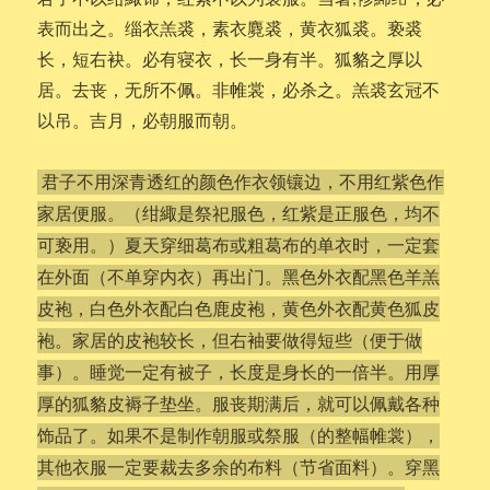
表而出之。缁衣羔裘，素衣麑裘，黄衣狐裘。亵裘
长，短右袂。必有寝衣，长一身有半。狐貉之厚以
居。去丧，无所不佩。非帷裳，必杀之。羔裘玄冠不
以吊。吉月，必朝服而朝。
君子不用深青透红的颜色作衣领镶边，不用红紫色作
家居便服。（绀緅是祭祀服色，红紫是正服色，均不
可亵用。）夏天穿细葛布或粗葛布的单衣时，一定套
在外面（不单穿内衣）再出门。黑色外衣配黑色羊羔
皮袍，白色外衣配白色鹿皮袍，黄色外衣配黄色狐皮
袍。家居的皮袍较长，但右袖要做得短些（便于做
事）。睡觉一定有被子，长度是身长的一倍半。用厚
厚的狐貉皮褥子垫坐。服丧期满后，就可以佩戴各种
饰品了。如果不是制作朝服或祭服（的整幅帷裳），
其他衣服一定要裁去多余的布料（节省面料）。穿黑