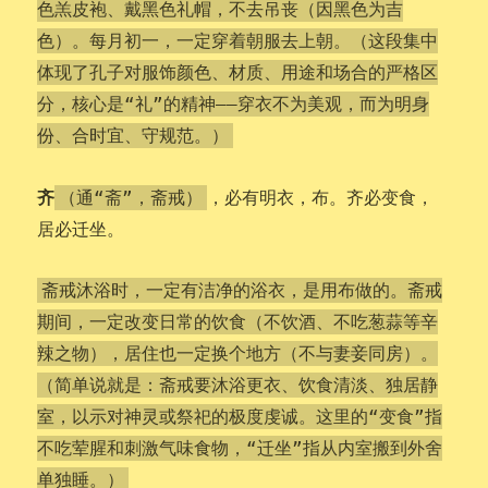
色羔皮袍、戴黑色礼帽，不去吊丧（因黑色为吉
色）。每月初一，一定穿着朝服去上朝。（这段集中
体现了孔子对服饰颜色、材质、用途和场合的严格区
分，核心是“礼”的精神——穿衣不为美观，而为明身
份、合时宜、守规范。）
齐
，必有明衣，布。齐必变食，
（通“斋”，斋戒）
居必迁坐。
斋戒沐浴时，一定有洁净的浴衣，是用布做的。斋戒
期间，一定改变日常的饮食（不饮酒、不吃葱蒜等辛
辣之物），居住也一定换个地方（不与妻妾同房）。
（简单说就是：斋戒要沐浴更衣、饮食清淡、独居静
室，以示对神灵或祭祀的极度虔诚。这里的“变食”指
不吃荤腥和刺激气味食物，“迁坐”指从内室搬到外舍
单独睡。）