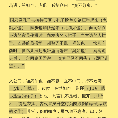
趋进，翼如也。宾退，必复命曰：“宾不顾矣。”
国君召孔子去接待宾客，孔子脸色立刻庄重起来（色
勃如也），脚步也加快起来（足躩如也）。向同站在
身边的官员作揖时，向左边的人拱手、向右边的人拱
手。衣裳前后摆动，却整齐不乱（襜如也）；快步向
前时，像鸟儿展翅般轻盈而端庄（翼如也）。宾客退
去后，一定回禀国君说：“宾客已经不回头了（即已走
远）。”
阈
入公门，鞠躬如也，如不容。立不中门，行不履
躩
。过位，色勃如也，足
（yù，门槛）
（jué，脚
摄齐
如也，其言似不足者。
步迅速的样子）
（shè
zī，提起衣摆。古代官员升堂时为防跌倒而表现恭敬
升堂，鞠躬如也，屏气似不息者。出，降一
的动作）