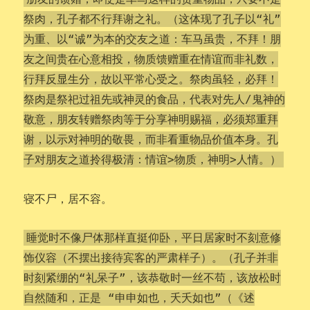
祭肉，孔子都不行拜谢之礼。（这体现了孔子以“礼”
为重、以“诚”为本的交友之道：车马虽贵，不拜！朋
友之间贵在心意相投，物质馈赠重在情谊而非礼数，
行拜反显生分，故以平常心受之。祭肉虽轻，必拜！
祭肉是祭祀过祖先或神灵的食品，代表对先人/鬼神的
敬意，朋友转赠祭肉等于分享神明赐福，必须郑重拜
谢，以示对神明的敬畏，而非看重物品价值本身。孔
子对朋友之道拎得极清：情谊>物质，神明>人情。
）
寝不尸，居不容。
睡觉时不像尸体那样直挺仰卧，平日居家时不刻意修
饰仪容（不摆出接待宾客的严肃样子）。（孔子并非
时刻紧绷的“礼呆子”，该恭敬时一丝不苟，该放松时
自然随和，正是 “申申如也，夭夭如也”（《述