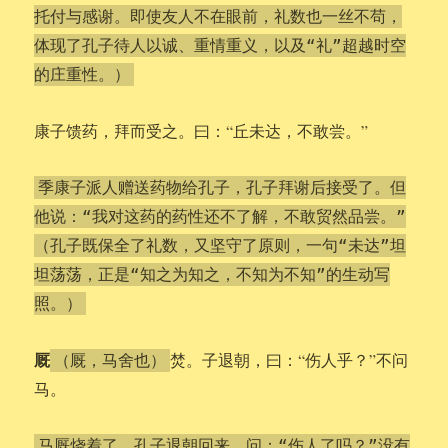
托付与感谢。即使友人不在眼前，礼数也一丝不苟，
体现了孔子待人以诚、重情重义，以及“礼”超越时空
的庄重性。）
康子馈药，拜而受之。曰：“丘未达，不敢尝。”
季康子派人赠送药物给孔子，孔子拜谢后接受了。但
他说：“我对这药的药性还不了解，不敢贸然品尝。”
（孔子既保全了礼数，又坚守了原则，一句“未达”坦
坦荡荡，正是“知之为知之，不知为不知”的生动写
照。）
厩
焚。子退朝，曰：“伤人乎？”不问
（厩，马舍也）
马。
马厩烧着了。孔子退朝回来，问：“伤人了吗？”没有