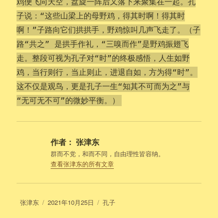
鸡便飞向天空，盘旋一阵后又落下来聚集在一起。孔
子说：“这些山梁上的母野鸡，得其时啊！得其时
啊！”子路向它们拱拱手，野鸡惊叫几声飞走了。（子
路“共之” 是拱手作礼，“三嗅而作”是野鸡振翅飞
走。整段可视为孔子对“时”的终极感悟，人生如野
鸡，当行则行，当止则止，进退自如，方为得“时”。
这不仅是观鸟，更是孔子一生“知其不可而为之”与
“无可无不可”的微妙平衡。）
作者：
张津东
群而不党，和而不同，自由理性皆容纳。
查看张津东的所有文章
作
发
分
张津东
2021年10月25日
孔子
者
布
类