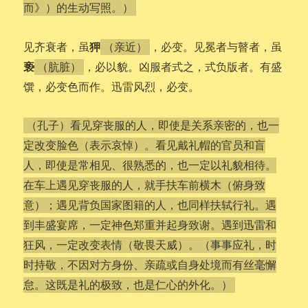
而》）的生动写照。）
狎
见齐衰者，虽
，必变。见冕者与瞽者，虽
（亲近）
亵
，必以貌。凶服者式之，式负版者。有盛
（肮脏）
馔，必变色而作。迅雷风烈，必变。
（孔子）看见穿丧服的人，即使是关系亲密的，也一
定改变脸色（表示哀悼）。看见戴礼帽的官员和盲
人，即使是常相见、很熟悉的，也一定以礼貌相待。
在车上遇见穿丧服的人，就手扶车前横木（俯身致
意）；遇见背负国家图籍的人，也同样扶轼行礼。遇
到丰盛宴席，一定神色郑重并起身致谢。遇到迅雷和
狂风，一定改变表情（敬畏天威）。（事事应礼，时
时持敬，不因对方身份、亲疏或自身处境而有丝毫懈
怠。这既是礼的极致，也是仁心的外化。）