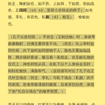
执圭，鞠躬如也，如不胜。上如揖，下如授。勃如战
蹜蹜
色，足
如有
（sù sù，形容小步快走的样子）
觌
循。享礼，有容色。私
，愉愉如
（dí，相见）
也。
（孔子出使邻国，）手持圭（玉制信物）时，身体弯
曲像鞠躬，仿佛圭重得拿不动。（持圭）向上举时如
同作揖，向下放时如同授物于人。脸色庄重如临战
阵，脚步细碎紧凑，像沿着一条线走。在呈献礼物的
仪式上，神色和悦从容。在私下以个人身份会见时，
则轻松愉快，满脸和气。（这段描写对比了孔子在正
式外交场合〔持圭、享礼〕与私下场合〔私觌〕的不
同表现。前者恭敬谨慎到极致，后者亲切自然，体现
了他“礼仪分场合”的修养智慧。）
君子不以绀緅饰，红紫不以为亵服。当暑,袗絺绤，必