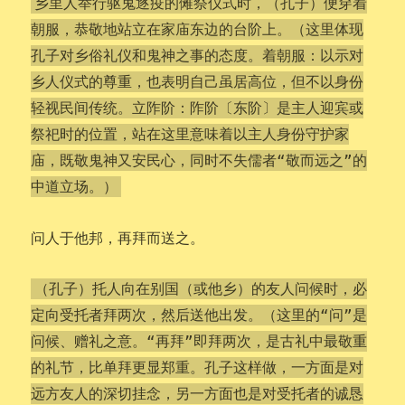
乡里人举行驱鬼逐疫的傩祭仪式时，（孔子）便穿着
朝服，恭敬地站立在家庙东边的台阶上。（这里体现
孔子对乡俗礼仪和鬼神之事的态度。着朝服：以示对
乡人仪式的尊重，也表明自己虽居高位，但不以身份
轻视民间传统。立阼阶：阼阶〔东阶〕是主人迎宾或
祭祀时的位置，站在这里意味着以主人身份守护家
庙，既敬鬼神又安民心，同时不失儒者“敬而远之”的
中道立场。）
问人于他邦，再拜而送之。
（孔子）托人向在别国（或他乡）的友人问候时，必
定向受托者拜两次，然后送他出发。（这里的“问”是
问候、赠礼之意。“再拜”即拜两次，是古礼中最敬重
的礼节，比单拜更显郑重。孔子这样做，一方面是对
远方友人的深切挂念，另一方面也是对受托者的诚恳