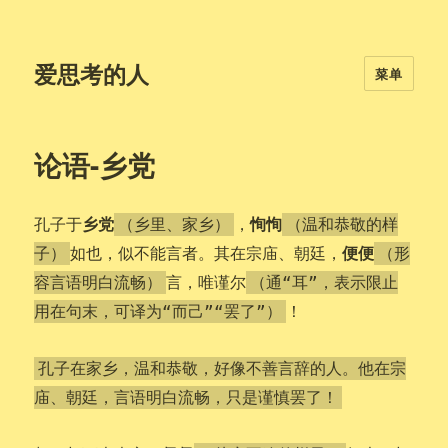
爱思考的人
菜单
论语-乡党
乡党
恂恂
孔子于
，
（乡里、家乡）
（温和恭敬的样
便便
如也，似不能言者。其在宗庙、朝廷，
子）
（形
言，唯谨尔
容言语明白流畅）
（通“耳”，表示限止
！
用在句末，可译为“而己”“罢了”）
孔子在家乡，温和恭敬，好像不善言辞的人。他在宗
庙、朝廷，言语明白流畅，只是谨慎罢了！