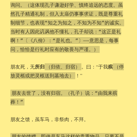
询问。（这体现孔子谦逊好学、慎终追远的态度。虽
然孔子精通礼制，但入太庙仍事事求证，既是尊重礼
制细节，也表现“知之为知之，不知为不知”的诚实。
当时有人因此讥讽他不懂礼，孔子却说：“这正是礼
啊！”〔《八佾》：“是礼也。”〕——意思是，每事
问，恰恰是行礼时应有的敬畏与严谨。）
所归
殡
朋友死，无
。曰：“于我
（归依、归宿）
（停
！”
放灵柩或把灵柩送到墓地去）
朋友去世了，没有归宿。（孔子）说：“由我来殡
葬！”
朋友之馈，虽车马，非祭肉，不拜。
朋友的馈赠，即使是车马这样的贵重物品，只要不是