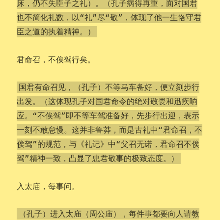
床，仍不失臣子之礼）。（孔子病得再重，面对国君
也不简化礼数，以“礼”尽“敬”，体现了他一生恪守君
臣之道的执着精神。）
君命召，不俟驾行矣。
国君有命召见，（孔子）不等马车备好，便立刻步行
出发。（这体现孔子对国君命令的绝对敬畏和迅疾响
应。“不俟驾”即不等车驾准备好，先步行出迎，表示
一刻不敢怠慢。这并非鲁莽，而是古礼中“君命召，不
俟驾”的规范，与《礼记》中“父召无诺，君命召不俟
驾”精神一致，凸显了忠君敬事的极致态度。）
入太庙，每事问。
（孔子）进入太庙（周公庙），每件事都要向人请教