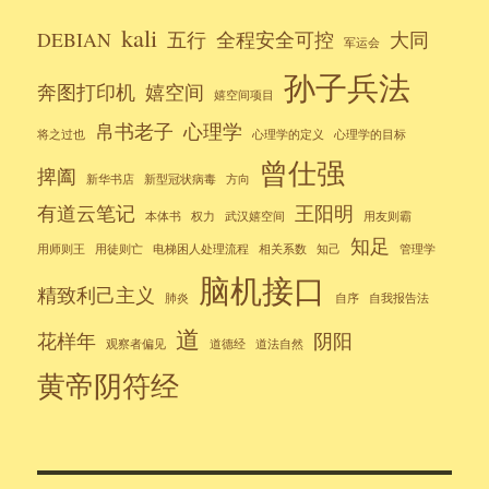
kali
DEBIAN
五行
全程安全可控
大同
军运会
孙子兵法
奔图打印机
嬉空间
嬉空间项目
帛书老子
心理学
将之过也
心理学的定义
心理学的目标
曾仕强
捭阖
新华书店
新型冠状病毒
方向
有道云笔记
王阳明
本体书
权力
武汉嬉空间
用友则霸
知足
用师则王
用徒则亡
电梯困人处理流程
相关系数
知己
管理学
脑机接口
精致利己主义
肺炎
自序
自我报告法
道
花样年
阴阳
观察者偏见
道德经
道法自然
黄帝阴符经