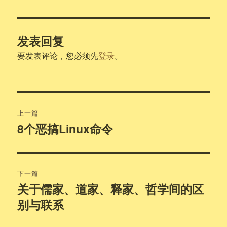
于
发表回复
要发表评论，您必须先
登录
。
文
上一篇
章
8个恶搞Linux命令
上
篇
导
文
航
章：
下一篇
关于儒家、道家、释家、哲学间的区
下
别与联系
篇
文