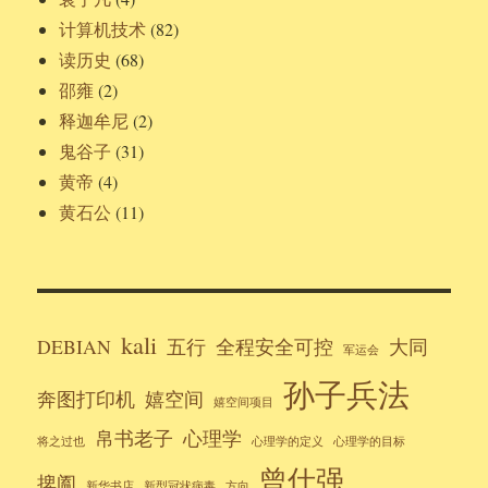
计算机技术
(82)
读历史
(68)
邵雍
(2)
释迦牟尼
(2)
鬼谷子
(31)
黄帝
(4)
黄石公
(11)
kali
DEBIAN
五行
全程安全可控
大同
军运会
孙子兵法
奔图打印机
嬉空间
嬉空间项目
帛书老子
心理学
将之过也
心理学的定义
心理学的目标
曾仕强
捭阖
新华书店
新型冠状病毒
方向