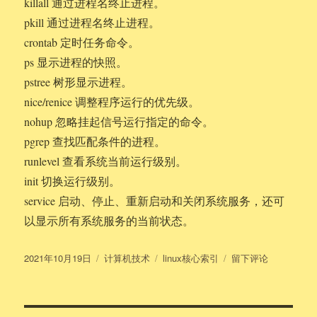
killall 通过进程名终止进程。
pkill 通过进程名终止进程。
crontab 定时任务命令。
ps 显示进程的快照。
pstree 树形显示进程。
nice/renice 调整程序运行的优先级。
nohup 忽略挂起信号运行指定的命令。
pgrep 查找匹配条件的进程。
runlevel 查看系统当前运行级别。
init 切换运行级别。
service 启动、停止、重新启动和关闭系统服务，还可
以显示所有系统服务的当前状态。
发
分
标
于
2021年10月19日
计算机技术
linux核心索引
留下评论
布
类
签
linux
于
核
心
索