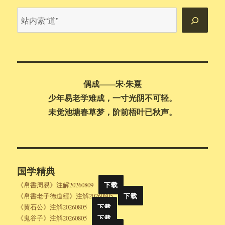
引
站
内
搜
索
偶成——宋·朱熹
少年易老学难成，一寸光阴不可轻。
未觉池塘春草梦，阶前梧叶已秋声。
国学精典
《帛書周易》注解20260809
下载
《帛書老子德道經》注解20260805
下载
《黄石公》注解20260805
下载
《鬼谷子》注解20260805
下载