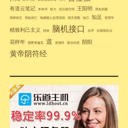
有道云笔记
王阳明
本体书
权力
武汉嬉空间
用友则霸
知足
用师则王
用徒则亡
电梯困人处理流程
相关系数
知己
管理学
脑机接口
精致利己主义
肺炎
自序
自我报告法
道
花样年
阴阳
观察者偏见
道德经
道法自然
黄帝阴符经