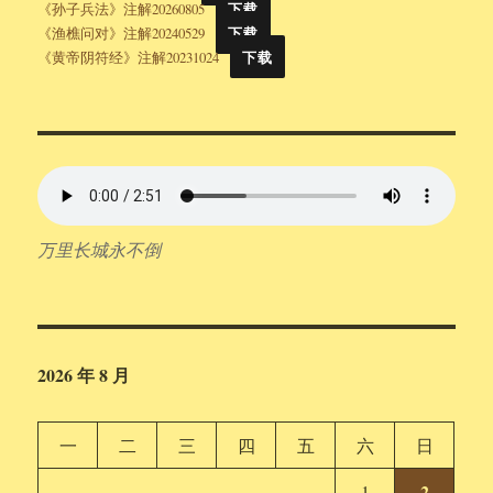
《孙子兵法》注解20260805
下载
《渔樵问对》注解20240529
下载
《黄帝阴符经》注解20231024
下载
万里长城永不倒
2026 年 8 月
一
二
三
四
五
六
日
2
1