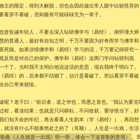
物主的限定，得到大解脱，但也会因此做出常人眼中比较怪异的
要看穿不看破，否则极有可能碌碌无为一辈子。
也曾告诫年轻人，不要去深入钻研佛学与《易经》。南怀瑾大师
慧的普通人，最好有自知之明，千万不要因为好奇而学习佛学和
害死猫。如果涉猎佛学和《易经》学习的话，千万要记得研究一
底反而是对自己的保护。佛学和《易经》这两门学问钻研到底
一个了。当时我不太明白他说这话的意思，现在我终于明白了。
《易经》的，后来都不结婚了，估计是看破了。所以看穿不看破
给自己带来烦恼。
破呢？老子曰：“前识者，道之华也，而愚之首也。”我认为要克
过程，看淡结果；也就是只问耕耘，不问收获。要珍惜当下，好
我们知天命的年纪，再去看看人生剧本（学《易经》），再回想
，就没有什么不能泰然处之的了（耳顺）。人生是一出戏，生活
。
索歌曲《人生就是一出戏》听一听，体会一下这首歌的意境）