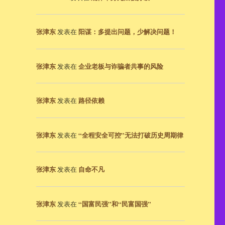
张津东
阳谋：多提出问题，少解决问题！
发表在
张津东
企业老板与诈骗者共事的风险
发表在
张津东
路径依赖
发表在
张津东
“全程安全可控”无法打破历史周期律
发表在
张津东
自命不凡
发表在
张津东
“国富民强”和“民富国强”
发表在