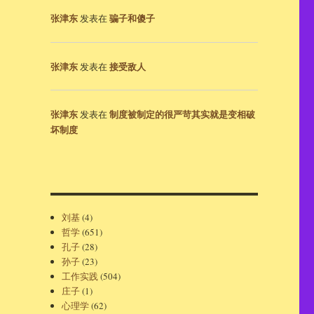
张津东
骗子和傻子
发表在
张津东
接受敌人
发表在
张津东
制度被制定的很严苛其实就是变相破
发表在
坏制度
刘基
(4)
哲学
(651)
孔子
(28)
孙子
(23)
工作实践
(504)
庄子
(1)
心理学
(62)