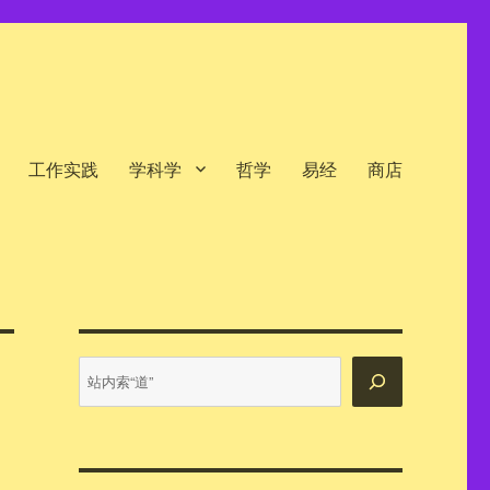
工作实践
学科学
哲学
易经
商店
站
内
搜
索