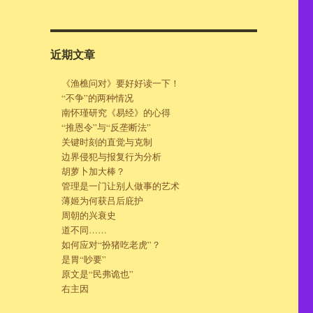
近期文章
《渔樵问对》要好好读一下！
“不争”的两种情况
南怀瑾研究《易经》的心得
“推恩令”与“反垄断法”
关键时刻的直觉与克制
边界侵犯与报复行为分析
胡萝卜加大棒？
管理是一门让别人做事的艺术
薄姬为何获吕后庇护
周朝的兴衰史
道不同……
如何应对“扮猪吃老虎”？
是胃“眇要”
原文是“民弗诡也”
右主因