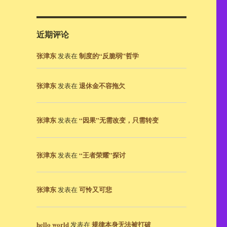
近期评论
张津东
制度的“反脆弱”哲学
发表在
张津东
退休金不容拖欠
发表在
张津东
“因果”无需改变，只需转变
发表在
张津东
“王者荣耀”探讨
发表在
张津东
可怜又可悲
发表在
hello world
规律本身无法被打破
发表在