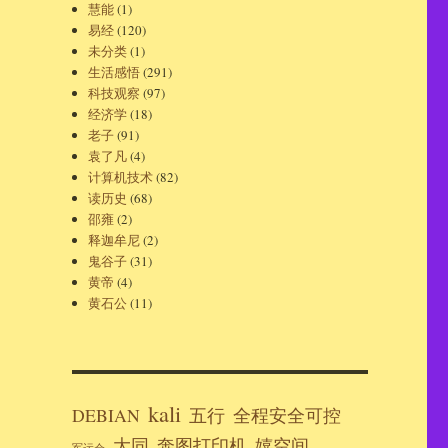
慧能
(1)
易经
(120)
未分类
(1)
生活感悟
(291)
科技观察
(97)
经济学
(18)
老子
(91)
袁了凡
(4)
计算机技术
(82)
读历史
(68)
邵雍
(2)
释迦牟尼
(2)
鬼谷子
(31)
黄帝
(4)
黄石公
(11)
kali
DEBIAN
五行
全程安全可控
大同
奔图打印机
嬉空间
军运会