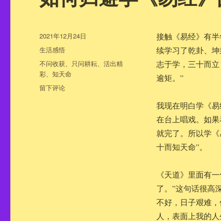
发
2021年12月24日
接触《易经》有半
布
分
生活感悟
续学习了乾卦、坤
于
类
标
不问收获
、
只问耕耘
、
活出精
志于学，三十而立
签
彩
、
知天命
逾矩。”
于
留下评论
如
我现在明白学《易
何
归
在台上唱戏。如果
避
就完了。所以学《
学
十而知天命”。
《易
经》
的
《天道》里面有一
弊
了。”这句话很高
端
不好，日子艰难，
人，表面上我的人