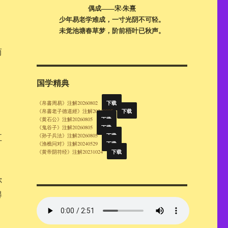
偶成——宋·朱熹
少年易老学难成，一寸光阴不可轻。
未觉池塘春草梦，阶前梧叶已秋声。
而
国学精典
下载
《帛書周易》注解20260802
下载
《帛書老子德道經》注解20260805
下载
《黄石公》注解20260805
下载
《鬼谷子》注解20260805
下载
五
《孙子兵法》注解20260805
下载
《渔樵问对》注解20240529
下载
《黄帝阴符经》注解20231024
你
得