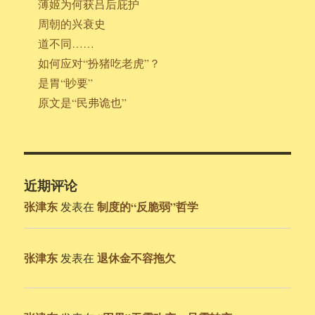
薄姬为何获吕后庇护
周朝的兴衰史
道不同……
如何应对“扮猪吃老虎”？
是胃“眇要”
原文是“民弗诡也”
近期评论
张津东
制度的“反脆弱”哲学
发表在
张津东
退休金不容拖欠
发表在