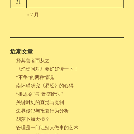
31
« 7 月
近期文章
择其善者而从之
《渔樵问对》要好好读一下！
“不争”的两种情况
南怀瑾研究《易经》的心得
“推恩令”与“反垄断法”
关键时刻的直觉与克制
边界侵犯与报复行为分析
胡萝卜加大棒？
管理是一门让别人做事的艺术