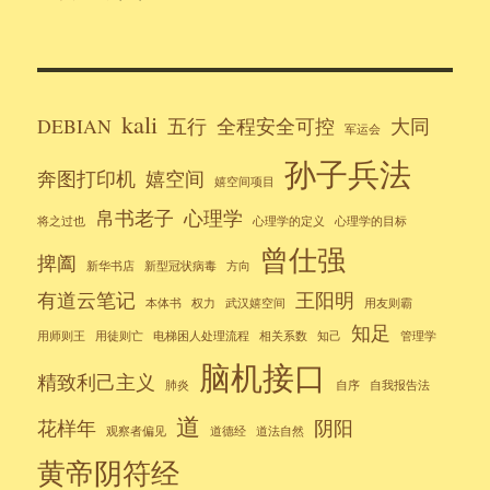
kali
DEBIAN
五行
全程安全可控
大同
军运会
孙子兵法
奔图打印机
嬉空间
嬉空间项目
帛书老子
心理学
将之过也
心理学的定义
心理学的目标
曾仕强
捭阖
新华书店
新型冠状病毒
方向
有道云笔记
王阳明
本体书
权力
武汉嬉空间
用友则霸
知足
用师则王
用徒则亡
电梯困人处理流程
相关系数
知己
管理学
脑机接口
精致利己主义
肺炎
自序
自我报告法
道
花样年
阴阳
观察者偏见
道德经
道法自然
黄帝阴符经