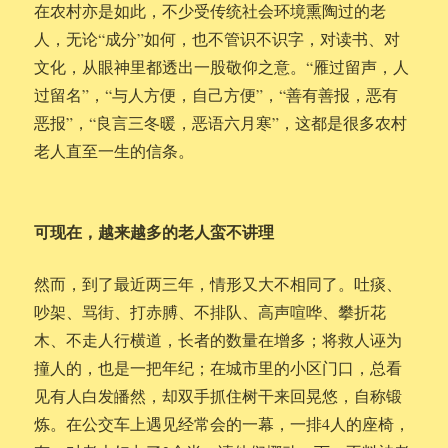
在农村亦是如此，不少受传统社会环境熏陶过的老
人，无论“成分”如何，也不管识不识字，对读书、对
文化，从眼神里都透出一股敬仰之意。“雁过留声，人
过留名”，“与人方便，自己方便”，“善有善报，恶有
恶报”，“良言三冬暖，恶语六月寒”，这都是很多农村
老人直至一生的信条。
可现在，越来越多的老人蛮不讲理
然而，到了最近两三年，情形又大不相同了。吐痰、
吵架、骂街、打赤膊、不排队、高声喧哗、攀折花
木、不走人行横道，长者的数量在增多；将救人诬为
撞人的，也是一把年纪；在城市里的小区门口，总看
见有人白发皤然，却双手抓住树干来回晃悠，自称锻
炼。在公交车上遇见经常会的一幕，一排4人的座椅，