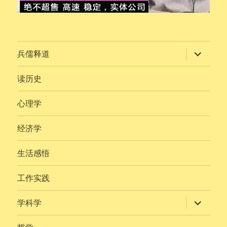
展
兵儒释道
开
子
菜
读历史
单
心理学
经济学
生活感悟
工作实践
展
学科学
开
子
菜