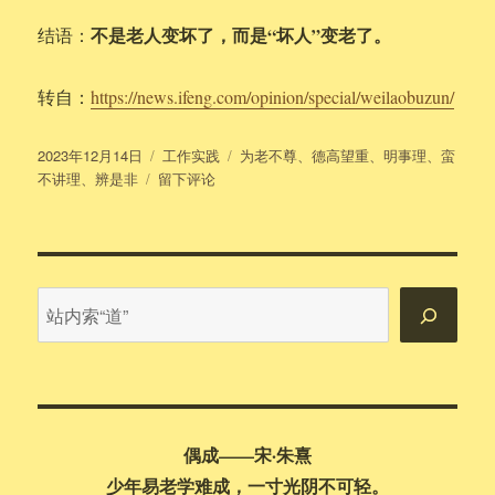
不是老人变坏了，而是“坏人”变老了。
结语：
转自：
https://news.ifeng.com/opinion/special/weilaobuzun/
发
分
标
2023年12月14日
工作实践
为老不尊
、
德高望重
、
明事理
、
蛮
布
于
类
签
不讲理
、
辨是非
留下评论
于
部
分
老
年
人
站
的
内
所
搜
作
所
索
为
令
偶成——宋·朱熹
人
感
少年易老学难成，一寸光阴不可轻。