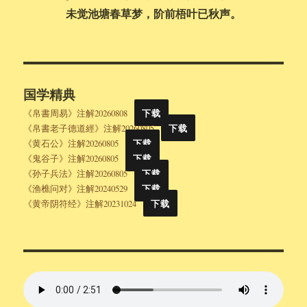
到
未觉池塘春草梦，阶前梧叶已秋声。
担
忧
国学精典
《帛書周易》注解20260808
下载
《帛書老子德道經》注解20260805
下载
《黄石公》注解20260805
下载
《鬼谷子》注解20260805
下载
《孙子兵法》注解20260805
下载
《渔樵问对》注解20240529
下载
《黄帝阴符经》注解20231024
下载