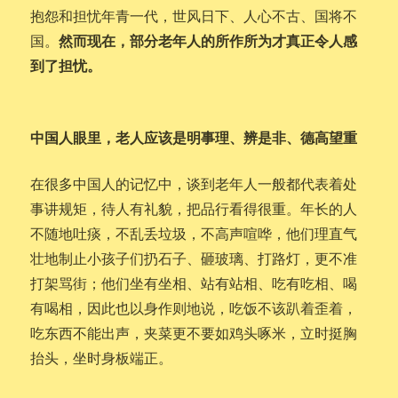
抱怨和担忧年青一代，世风日下、人心不古、国将不
然而现在，部分老年人的所作所为才真正令人感
国。
到了担忧。
中国人眼里，老人应该是明事理、辨是非、德高望重
在很多中国人的记忆中，谈到老年人一般都代表着处
事讲规矩，待人有礼貌，把品行看得很重。年长的人
不随地吐痰，不乱丢垃圾，不高声喧哗，他们理直气
壮地制止小孩子们扔石子、砸玻璃、打路灯，更不准
打架骂街；他们坐有坐相、站有站相、吃有吃相、喝
有喝相，因此也以身作则地说，吃饭不该趴着歪着，
吃东西不能出声，夹菜更不要如鸡头啄米，立时挺胸
抬头，坐时身板端正。