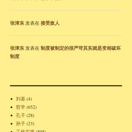
张津东
接受敌人
发表在
张津东
制度被制定的很严苛其实就是变相破坏
发表在
制度
刘基
(4)
哲学
(652)
孔子
(28)
孙子
(23)
工作实践
(505)