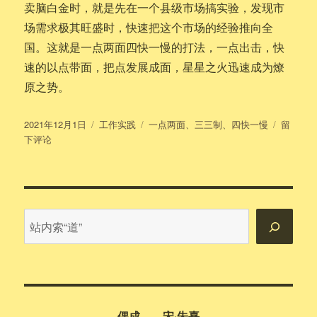
卖脑白金时，就是先在一个县级市场搞实验，发现市
场需求极其旺盛时，快速把这个市场的经验推向全
国。这就是一点两面四快一慢的打法，一点出击，快
速的以点带面，把点发展成面，星星之火迅速成为燎
原之势。
发
分
标
于
2021年12月1日
工作实践
一点两面
、
三三制
、
四快一慢
留
布
类
签
“风
下评论
于
林
火
山”
在
实
站
际
内
工
搜
作
中
索
的
应
偶成——宋·朱熹
用