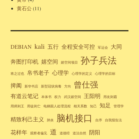
黄石公
(11)
kali
DEBIAN
五行
全程安全可控
大同
军运会
孙子兵法
奔图打印机
嬉空间
嬉空间项目
帛书老子
心理学
将之过也
心理学的定义
心理学的目标
曾仕强
捭阖
新华书店
新型冠状病毒
方向
有道云笔记
王阳明
本体书
权力
武汉嬉空间
用友则霸
知足
用师则王
用徒则亡
电梯困人处理流程
相关系数
知己
管理学
脑机接口
精致利己主义
肺炎
自序
自我报告法
道
花样年
阴阳
观察者偏见
道德经
道法自然