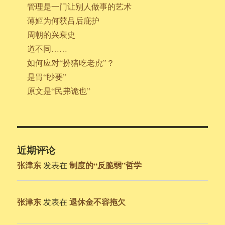
管理是一门让别人做事的艺术
薄姬为何获吕后庇护
周朝的兴衰史
道不同……
如何应对“扮猪吃老虎”？
是胃“眇要”
原文是“民弗诡也”
近期评论
张津东
制度的“反脆弱”哲学
发表在
张津东
退休金不容拖欠
发表在