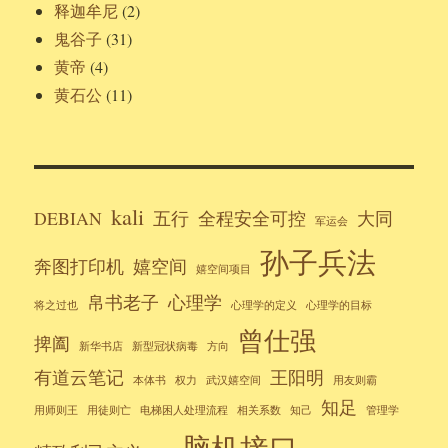
释迦牟尼
(2)
鬼谷子
(31)
黄帝
(4)
黄石公
(11)
kali
DEBIAN
五行
全程安全可控
大同
军运会
孙子兵法
奔图打印机
嬉空间
嬉空间项目
帛书老子
心理学
将之过也
心理学的定义
心理学的目标
曾仕强
捭阖
新华书店
新型冠状病毒
方向
有道云笔记
王阳明
本体书
权力
武汉嬉空间
用友则霸
知足
用师则王
用徒则亡
电梯困人处理流程
相关系数
知己
管理学
脑机接口