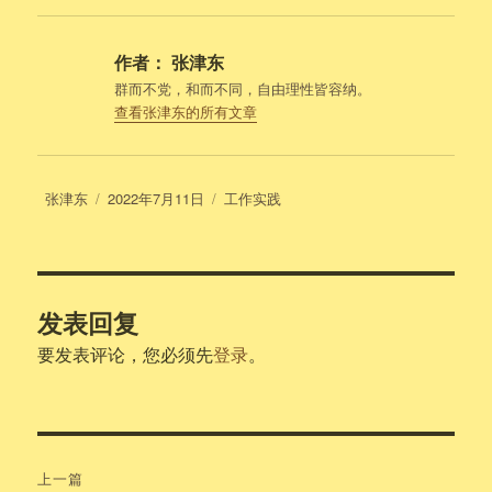
作者：
张津东
群而不党，和而不同，自由理性皆容纳。
查看张津东的所有文章
作
发
分
张津东
2022年7月11日
工作实践
者
布
类
于
发表回复
要发表评论，您必须先
登录
。
文
上一篇