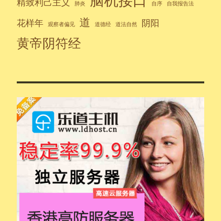
精致利己主义
肺炎
自序
自我报告法
道
花样年
阴阳
观察者偏见
道德经
道法自然
黄帝阴符经