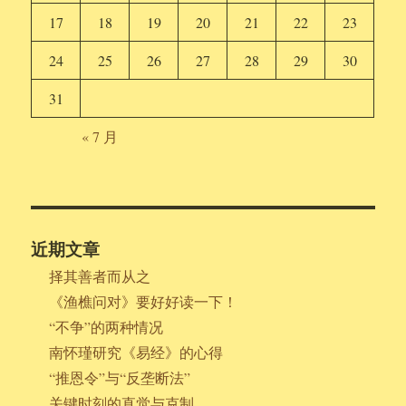
17
18
19
20
21
22
23
24
25
26
27
28
29
30
31
« 7 月
近期文章
择其善者而从之
《渔樵问对》要好好读一下！
“不争”的两种情况
南怀瑾研究《易经》的心得
“推恩令”与“反垄断法”
关键时刻的直觉与克制