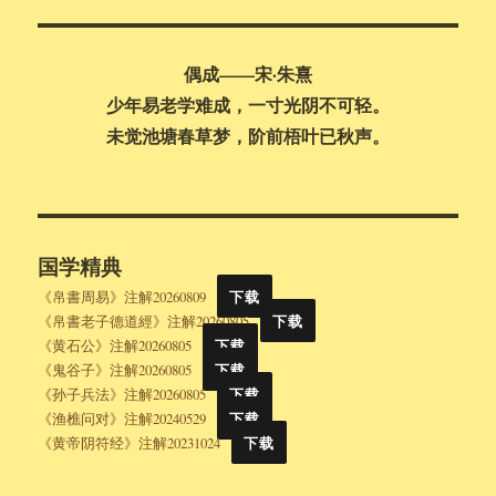
索
偶成——宋·朱熹
少年易老学难成，一寸光阴不可轻。
未觉池塘春草梦，阶前梧叶已秋声。
国学精典
《帛書周易》注解20260809
下载
《帛書老子德道經》注解20260805
下载
《黄石公》注解20260805
下载
《鬼谷子》注解20260805
下载
《孙子兵法》注解20260805
下载
《渔樵问对》注解20240529
下载
《黄帝阴符经》注解20231024
下载