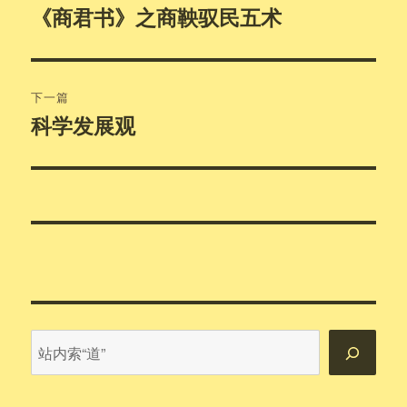
章
《商君书》之商鞅驭民五术
上
篇
导
文
航
章：
下一篇
科学发展观
下
篇
文
章：
站
内
搜