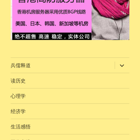
展
兵儒释道
开
子
菜
读历史
单
心理学
经济学
生活感悟