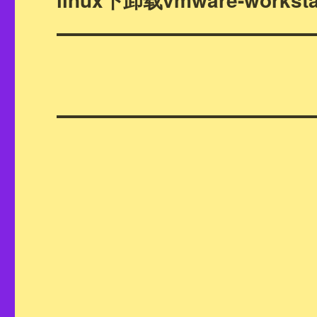
篇
文
章：