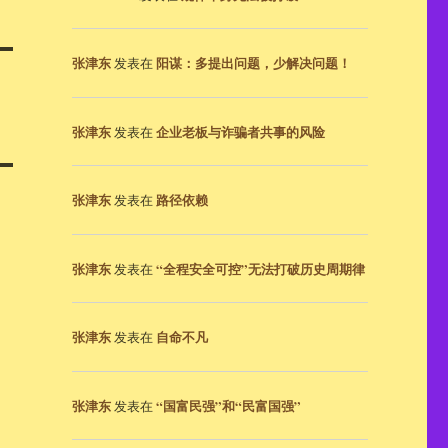
张津东
阳谋：多提出问题，少解决问题！
发表在
张津东
企业老板与诈骗者共事的风险
发表在
张津东
路径依赖
发表在
张津东
“全程安全可控”无法打破历史周期律
发表在
张津东
自命不凡
发表在
张津东
“国富民强”和“民富国强”
发表在