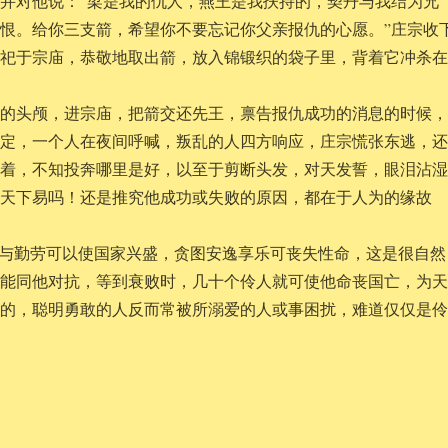
并对他说：“梁是我的仇人，燕王是我扶持的，契丹与我结为兄
恨。给你三支箭，希望你不要忘记你父亲报仇的心愿。”庄宗收
祭祀于宗庙，恭敬地取出箭，放入锦锻织的袋子里，背着它冲杀
臣的头颅，进宗庙，把箭交还先王，禀告报仇成功的消息的时候
平定，一个人在夜间呼喊，叛乱的人四方响应，庄宗慌张东逃，
瞧着，不知投奔哪里是好，以至于剪断头发，对天发誓，眼泪沾
失天下易吗！还是推究他成功或失败的原因，都在于人为的缘故
患与勤劳可以使国家兴盛，贪图安逸享乐可丧失性命，这是很自然
人能同他对抗，等到衰败时，几十个伶人就可使他命丧国亡，为
成的，聪明勇敢的人反而常被所溺爱的人或事困扰，难道仅仅是