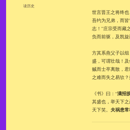
布
分
读历史
于
类
世言晋王之将终也
吾约为兄弟，而皆
志！”庄宗受而藏
负而前驱，及凯旋
方其系燕父子以组
盛，可谓壮哉！及
贼而士卒离散，君
之难而失之易欤？
满招
《书》曰：“
其盛也，举天下之
夫祸患常
天下笑。