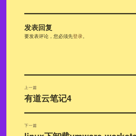
发表回复
要发表评论，您必须先
登录
。
文
上一篇
章
有道云笔记4
上
篇
导
文
航
章：
下一篇
linux下卸载vmware-worksta
下