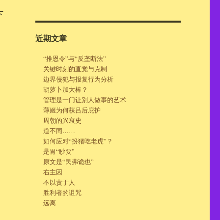
下
在
近期文章
，
“推恩令”与“反垄断法”
还
关键时刻的直觉与克制
边界侵犯与报复行为分析
湿
胡萝卜加大棒？
管理是一门让别人做事的艺术
薄姬为何获吕后庇护
周朝的兴衰史
道不同……
天
如何应对“扮猪吃老虎”？
伶
是胃“眇要”
原文是“民弗诡也”
右主因
不以责于人
胜利者的诅咒
远离