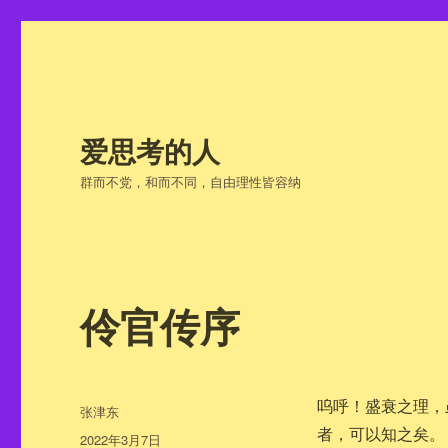
爱思考的人
群而不党，和而不同，自由理性皆容纳
伶官传序
呜呼！盛衰之理，
作
张津东
者
者，可以知之矣。
发
2022年3月7日