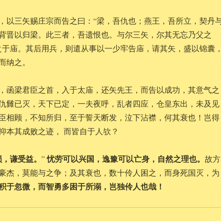
，以三矢赐庄宗而告之曰：“梁，吾仇也；燕王，吾所立，契丹
背晋以归梁。此三者，吾遗恨也。与尔三矢，尔其无忘乃父之
之于庙。其后用兵，则遣从事以一少牢告庙，请其矢，盛以锦囊
而纳之。
，函梁君臣之首，入于太庙，还矢先王，而告以成功，其意气之
仇雠已灭，天下已定，一夫夜呼，乱者四应，仓皇东出，未及见
臣相顾，不知所归，至于誓天断发，泣下沾襟，何其衰也！岂得
抑本其成败之迹， 而皆自于人欤？
损，谦受益。
忧劳可以兴国，逸豫可以亡身，自然之理也。
”
故方
豪杰，莫能与之争；及其衰也，数十伶人困之，而身死国灭，为
积于忽微，而智勇多困于所溺，岂独伶人也哉！