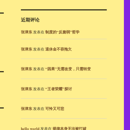
近期评论
张津东
制度的“反脆弱”哲学
发表在
张津东
退休金不容拖欠
发表在
张津东
“因果”无需改变，只需转变
发表在
张津东
“王者荣耀”探讨
发表在
张津东
可怜又可悲
发表在
hello world
规律本身无法被打破
发表在