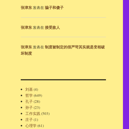
张津东
骗子和傻子
发表在
张津东
接受敌人
发表在
张津东
制度被制定的很严苛其实就是变相破
发表在
坏制度
刘基
(4)
哲学
(649)
孔子
(28)
孙子
(23)
工作实践
(503)
庄子
(1)
心理学
(61)