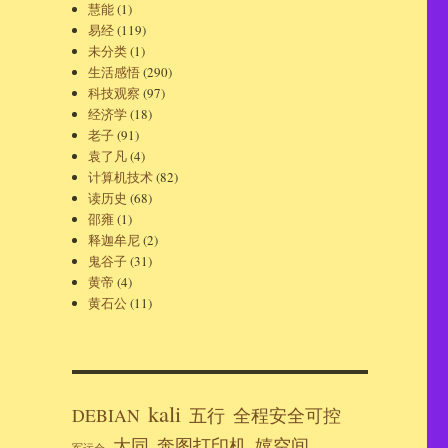
慧能
(1)
易经
(119)
未分类
(1)
生活感悟
(290)
科技观察
(97)
经济学
(18)
老子
(91)
袁了凡
(4)
计算机技术
(82)
读历史
(68)
邵雍
(1)
释迦牟尼
(2)
鬼谷子
(31)
黄帝
(4)
黄石公
(11)
kali
DEBIAN
五行
全程安全可控
大同
奔图打印机
嬉空间
军运会