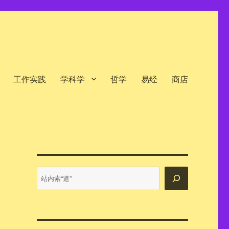
工作实践
学科学
哲学
易经
商店
站
内
搜
索