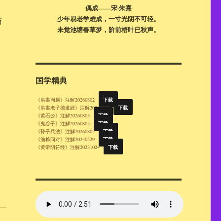
偶成——宋·朱熹
少年易老学难成，一寸光阴不可轻。
与
未觉池塘春草梦，阶前梧叶已秋声。
，
国学精典
下载
《帛書周易》注解20260802
下载
《帛書老子德道經》注解20260805
下载
《黄石公》注解20260805
下载
《鬼谷子》注解20260805
下载
《孙子兵法》注解20260805
下载
《渔樵问对》注解20240529
下载
《黄帝阴符经》注解20231024