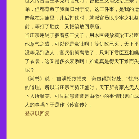
世人传言晋王李克用临死时，曾把三支箭交给庄宗，
弟，但都背叛了我而归附于梁。这三件事，是我的遗
箭藏在宗庙里，此后打仗时，就派官员以少牢之礼
前，等打了胜仗，又把箭放回宗庙。
当庄宗用绳子捆着燕王父子，用木匣装放着梁王君
他意气之盛，可以说是豪壮啊！等仇敌已灭，天下
没等见到敌人，官兵们就离散了，只剩下君臣互相
了衣裳，这又是多么衰败啊！难道真是得天下难而
呢？
《尚书》说：“自满招致损失，谦虚得到好处。”忧
的道理。所以当庄宗气势旺盛时，天下所有豪杰无
下人所耻笑。可见祸患常常是由微小的事情积累而
人的事吗？于是作《伶官传》。
登录以回复