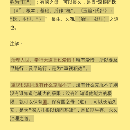
氐
；有國之母，可以長久，是胃“深根固
称为“国”）
（dǐ，根本；基础。后作“柢”。《玉篇•氏部》：
視
”，長生、久
之道
“氐，本也。”）
（治理，处理）
也。
注解：
治理人世、奉行天道莫过爱惜！
唯有爱惜，所以要及
早施行；及早施行，是为“重视积德”。
重视积德则没有什么克服不了
，没有什么克服不了则
没有谁知道他能力的极限；没有谁知道他能力的极
限，就可以保有
国
。保有国之母（道），可以长治久
安，是为“深入扎根以稳固基础”，是长期生存、永久
治理之道。