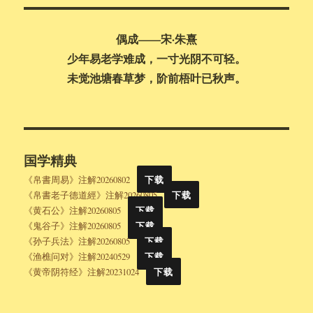
索
偶成——宋·朱熹
少年易老学难成，一寸光阴不可轻。
未觉池塘春草梦，阶前梧叶已秋声。
国学精典
《帛書周易》注解20260802
下载
《帛書老子德道經》注解20260805
下载
《黄石公》注解20260805
下载
《鬼谷子》注解20260805
下载
《孙子兵法》注解20260805
下载
《渔樵问对》注解20240529
下载
《黄帝阴符经》注解20231024
下载