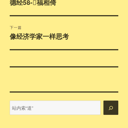
章
德经58-𢢸福相倚
上
篇
导
文
航
章：
下一篇
像经济学家一样思考
下
篇
文
章：
站
内
搜