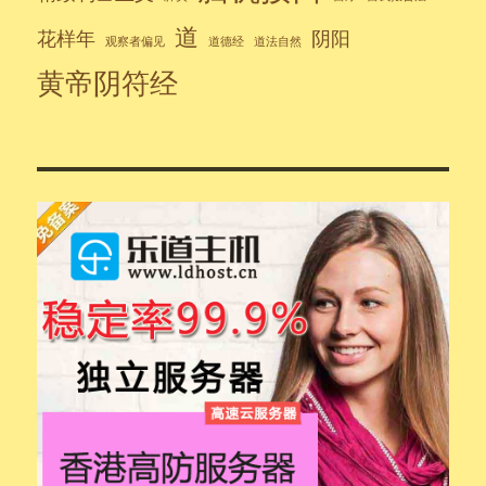
道
花样年
阴阳
观察者偏见
道德经
道法自然
黄帝阴符经