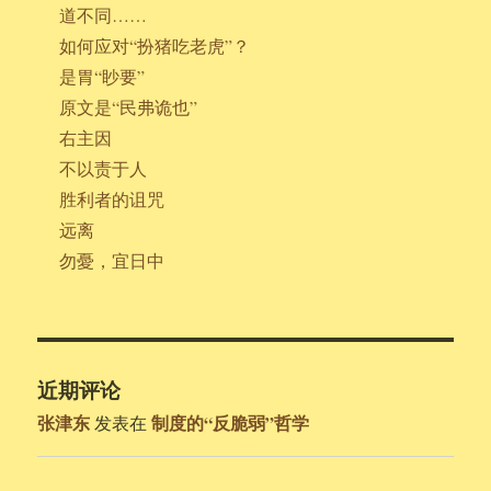
道不同……
如何应对“扮猪吃老虎”？
是胃“眇要”
原文是“民弗诡也”
右主因
不以责于人
胜利者的诅咒
远离
勿憂，宜日中
近期评论
张津东
制度的“反脆弱”哲学
发表在