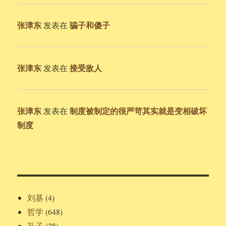
张津东
骗子和傻子
发表在
张津东
接受敌人
发表在
张津东
制度被制定的很严苛其实就是变相破坏
发表在
制度
刘基
(4)
哲学
(648)
孔子
(28)