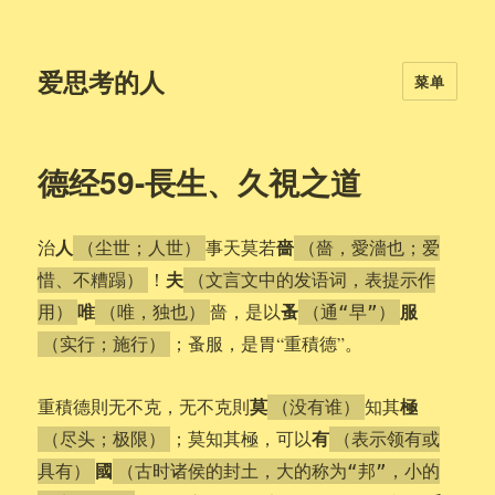
爱思考的人
菜单
德经59-長生、久視之道
人
嗇
治
事天莫若
（尘世；人世）
（嗇，愛濇也；爱
夫
！
惜、不糟蹋）
（文言文中的发语词，表提示作
唯
蚤
服
嗇，是以
用）
（唯，独也）
（通“早”）
；蚤服，是胃“重積德”。
（实行；施行）
莫
極
重積德則无不克，无不克則
知其
（没有谁）
有
；莫知其極，可以
（尽头；极限）
（表示领有或
國
具有）
（古时诸侯的封土，大的称为“邦”，小的