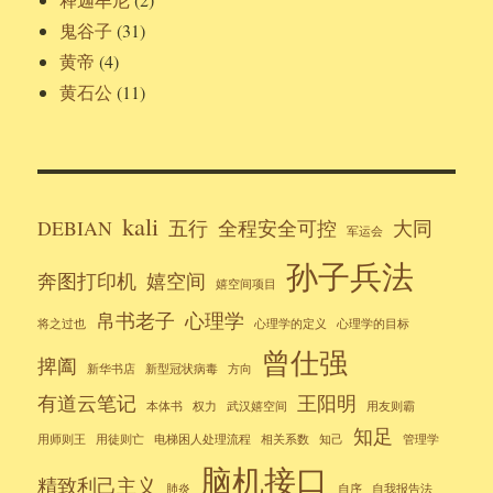
鬼谷子
(31)
黄帝
(4)
黄石公
(11)
kali
DEBIAN
五行
全程安全可控
大同
军运会
孙子兵法
奔图打印机
嬉空间
嬉空间项目
帛书老子
心理学
将之过也
心理学的定义
心理学的目标
曾仕强
捭阖
新华书店
新型冠状病毒
方向
有道云笔记
王阳明
本体书
权力
武汉嬉空间
用友则霸
知足
用师则王
用徒则亡
电梯困人处理流程
相关系数
知己
管理学
脑机接口
精致利己主义
肺炎
自序
自我报告法