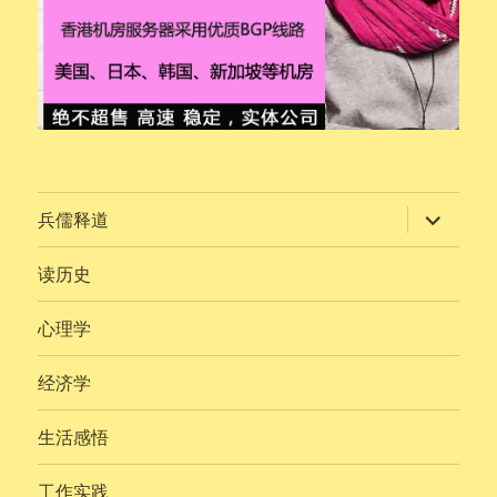
展
兵儒释道
开
子
菜
读历史
单
心理学
经济学
生活感悟
工作实践