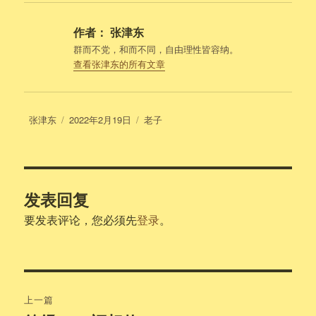
作者：
张津东
群而不党，和而不同，自由理性皆容纳。
查看张津东的所有文章
作
发
分
张津东
2022年2月19日
老子
者
布
类
于
发表回复
要发表评论，您必须先
登录
。
文
上一篇