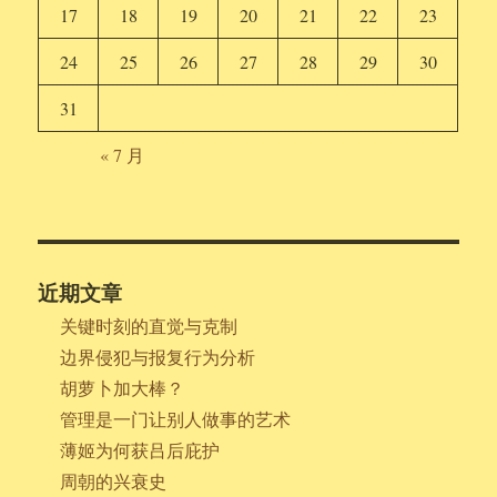
17
18
19
20
21
22
23
24
25
26
27
28
29
30
31
« 7 月
近期文章
关键时刻的直觉与克制
边界侵犯与报复行为分析
胡萝卜加大棒？
管理是一门让别人做事的艺术
薄姬为何获吕后庇护
周朝的兴衰史