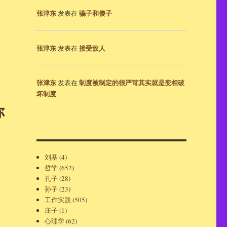
张津东
骗子和傻子
发表在
张津东
接受敌人
发表在
张津东
制度被制定的很严苛其实就是变相破
发表在
坏制度
你
刘基
(4)
哲学
(652)
孔子
(28)
孙子
(23)
工作实践
(505)
决
庄子
(1)
心理学
(62)