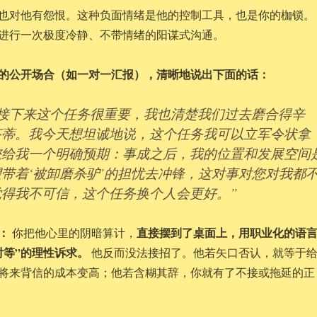
也对他有怨恨。这种负面情绪是他的控制工具，也是你的枷锁。
进行一次极度冷静、不带情绪的阳谋式沟通。
的公开场合（如一对一汇报），清晰地说出下面的话：
道接下来这个任务很重要，我也清楚我们过去磨合得辛
芥蒂。我今天想坦诚地说，这个任务我可以立军令状拿
您给我一个明确预期：事成之后，我的位置和发展空间
带着‘被卸磨杀驴’的担忧去冲锋，这对事对您对我都
得我不可信，这个任务换个人会更好。”
：
直接摆到了桌面上，用职业化的语
你把他心里的阴暗算计，
对等”的理性诉求。
他反而没法接招了。他若矢口否认，就等于
将来背信的成本变高；他若含糊其辞，你就有了不接或拖延的正