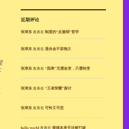
近期评论
张津东
制度的“反脆弱”哲学
发表在
张津东
退休金不容拖欠
发表在
是
张津东
“因果”无需改变，只需转变
发表在
不
张津东
“王者荣耀”探讨
发表在
言
给
张津东
可怜又可悲
发表在
hello world
规律本身无法被打破
发表在