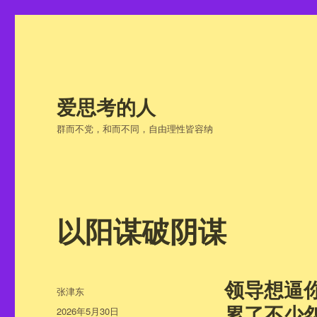
爱思考的人
群而不党，和而不同，自由理性皆容纳
以阳谋破阴谋
领导想逼
作
张津东
者
累了不少
发
2026年5月30日