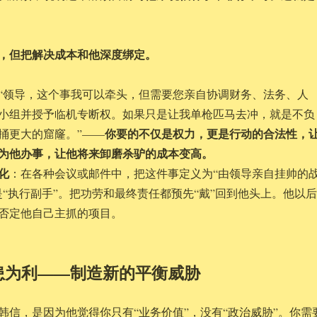
，但把解决成本和他深度绑定。
“领导，这个事我可以牵头，但需要您亲自协调财务、法务、人
小组并授予临机专断权。如果只是让我单枪匹马去冲，就是不负
你要的不仅是权力，更是行动的合法性，
捅更大的窟窿。”——
为他办事，让他将来卸磨杀驴的成本变高。
化
：在各种会议或邮件中，把这件事定义为“由领导亲自挂帅的
是“执行副手”。把功劳和最终责任都预先“戴”回到他头上。他以后
否定他自己主抓的项目。
患为利——制造新的平衡威胁
韩信，是因为他觉得你只有“业务价值”，没有“政治威胁”。你需