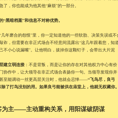
急了，你也能成为他其他“麻烦”的一部分。
的“黑暗档案”和信息不对称优势。
“几年磨合的怨恨”里，你一定知道他的一些软肋、决策失误或不
敲诈，但需要在非正式场合不经意间流露出“这几年跟着您，知
己不小心说漏嘴”。让他明白，拔掉你这颗钉子，会带出大片泥
层建立弱连接
：不是背叛，而是让你的存在对其他权力中心有价
门协作中，让大领导在非正式场合表扬你一句。当领导发现你并
“飞鸟尽，良弓
甚至能调动一丝更高层关注时，他就会忌惮——
弓除了打鸟没别的用。如果良弓能被供在庙堂上，他就无权藏你
客为主——主动重构关系，用阳谋破阴谋