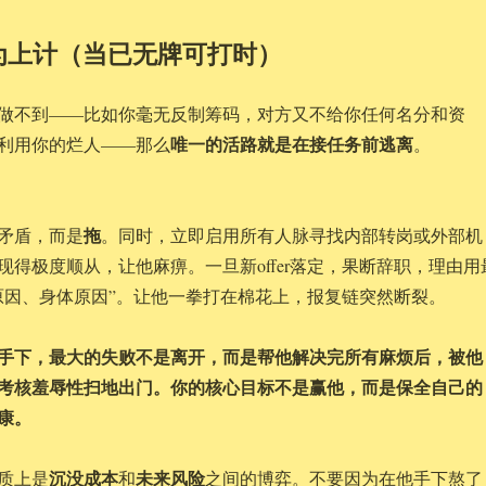
为上计（当已无牌可打时）
做不到——比如你毫无反制筹码，对方又不给你任何名分和资
唯一的活路就是在接任务前逃离
利用你的烂人——那么
。
拖
矛盾，而是
。同时，立即启用所有人脉寻找内部转岗或外部机
现得极度顺从，让他麻痹。一旦新offer落定，果断辞职，理由用
原因、身体原因”。让他一拳打在棉花上，报复链突然断裂。
手下，最大的失败不是离开，而是帮他解决完所有麻烦后，被他
的考核羞辱性扫地出门。你的核心目标不是赢他，而是保全自己的
康。
沉没成本
未来风险
质上是
和
之间的博弈。不要因为在他手下熬了