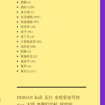
慧能
(1)
易经
(120)
未分类
(1)
生活感悟
(291)
科技观察
(97)
经济学
(18)
老子
(91)
袁了凡
(4)
计算机技术
(82)
读历史
(68)
邵雍
(2)
释迦牟尼
(2)
鬼谷子
(31)
黄帝
(4)
黄石公
(11)
kali
DEBIAN
五行
全程安全可控
是
大同
奔图打印机
嬉空间
军运会