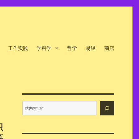
工作实践
学科学
哲学
易经
商店
站
内
搜
积
索
等