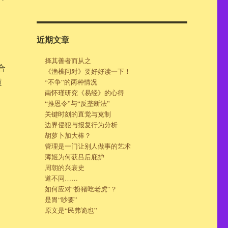
近期文章
择其善者而从之
合
《渔樵问对》要好好读一下！
道
“不争”的两种情况
南怀瑾研究《易经》的心得
“推恩令”与“反垄断法”
关键时刻的直觉与克制
边界侵犯与报复行为分析
胡萝卜加大棒？
管理是一门让别人做事的艺术
薄姬为何获吕后庇护
。
周朝的兴衰史
道不同……
如何应对“扮猪吃老虎”？
是胃“眇要”
原文是“民弗诡也”