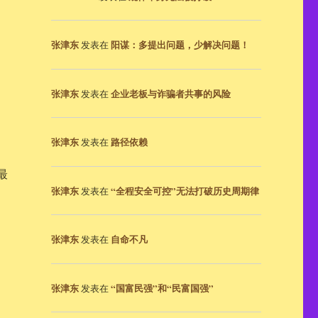
张津东
阳谋：多提出问题，少解决问题！
发表在
张津东
企业老板与诈骗者共事的风险
发表在
张津东
路径依赖
发表在
最
张津东
“全程安全可控”无法打破历史周期律
发表在
张津东
自命不凡
发表在
张津东
“国富民强”和“民富国强”
发表在