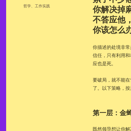
布
分
哲学
、
工作实践
你解决掉
于
类
不答应他
你该怎么
你描述的处境非常
信任，只有利用和
应也是死。
要破局，就不能在
了。以下策略，按
第一层：金蝉
既然领导想让你解