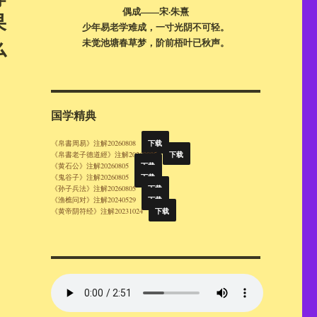
偶成——宋·朱熹
果
少年易老学难成，一寸光阴不可轻。
么
未觉池塘春草梦，阶前梧叶已秋声。
国学精典
下载
《帛書周易》注解20260808
下载
《帛書老子德道經》注解20260805
下载
《黄石公》注解20260805
下载
《鬼谷子》注解20260805
下载
《孙子兵法》注解20260805
下载
《渔樵问对》注解20240529
下载
《黄帝阴符经》注解20231024