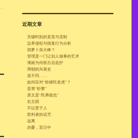
近期文章
关键时刻的直觉与克制
边界侵犯与报复行为分析
胡萝卜加大棒？
管理是一门让别人做事的艺术
薄姬为何获吕后庇护
周朝的兴衰史
道不同……
如何应对“扮猪吃老虎”？
是胃“眇要”
原文是“民弗诡也”
右主因
不以责于人
胜利者的诅咒
远离
勿憂，宜日中