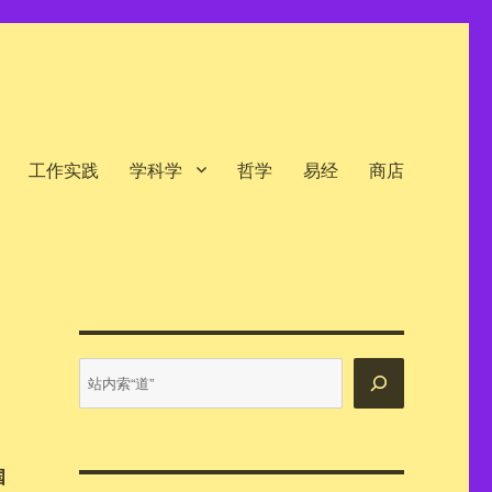
工作实践
学科学
哲学
易经
商店
站
内
搜
索
国