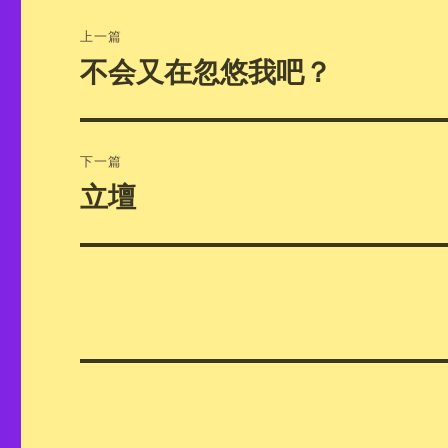
文
上一篇
章
不会又在忽悠我吧？
上
篇
导
文
航
章：
下一篇
立壇
下
篇
文
章：