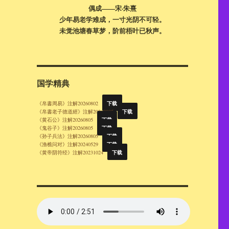
偶成——宋·朱熹
少年易老学难成，一寸光阴不可轻。
未觉池塘春草梦，阶前梧叶已秋声。
国学精典
下载
《帛書周易》注解20260802
下载
《帛書老子德道經》注解20260805
下载
《黄石公》注解20260805
下载
《鬼谷子》注解20260805
下载
《孙子兵法》注解20260805
下载
《渔樵问对》注解20240529
下载
《黄帝阴符经》注解20231024