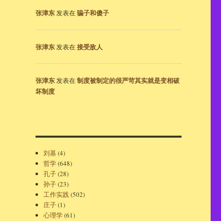
张津东
骗子和傻子
发表在
张津东
接受敌人
发表在
张津东
制度被制定的很严苛其实就是变相破
发表在
坏制度
刘基
(4)
哲学
(648)
孔子
(28)
孙子
(23)
工作实践
(502)
庄子
(1)
心理学
(61)