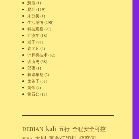
慧能
(1)
易经
(119)
未分类
(1)
生活感悟
(290)
科技观察
(97)
经济学
(18)
老子
(91)
袁了凡
(4)
计算机技术
(82)
读历史
(68)
邵雍
(1)
释迦牟尼
(2)
鬼谷子
(31)
黄帝
(4)
黄石公
(11)
kali
DEBIAN
五行
全程安全可控
大同
奔图打印机
嬉空间
军运会