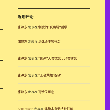
近期评论
张津东
制度的“反脆弱”哲学
发表在
张津东
退休金不容拖欠
发表在
张津东
“因果”无需改变，只需转变
发表在
张津东
“王者荣耀”探讨
发表在
张津东
可怜又可悲
发表在
hello world
规律本身无法被打破
发表在