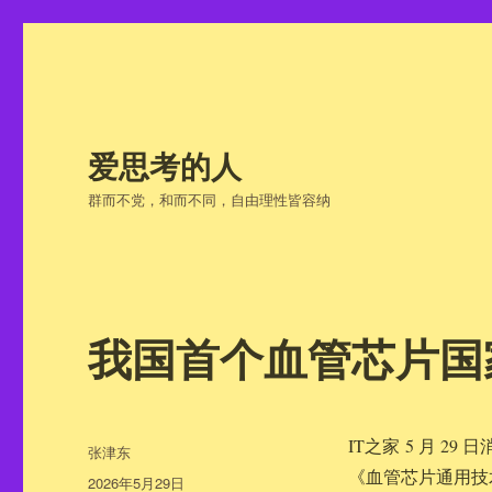
爱思考的人
群而不党，和而不同，自由理性皆容纳
我国首个血管芯片国
IT之家 5 月 
作
张津东
者
《血管芯片通用技术要
发
2026年5月29日