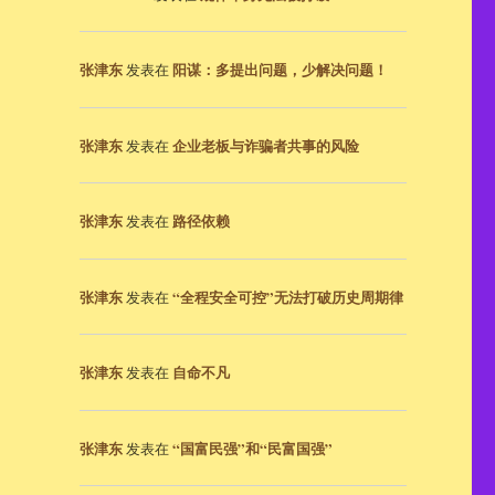
张津东
阳谋：多提出问题，少解决问题！
发表在
张津东
企业老板与诈骗者共事的风险
发表在
张津东
路径依赖
发表在
张津东
“全程安全可控”无法打破历史周期律
发表在
张津东
自命不凡
发表在
张津东
“国富民强”和“民富国强”
发表在