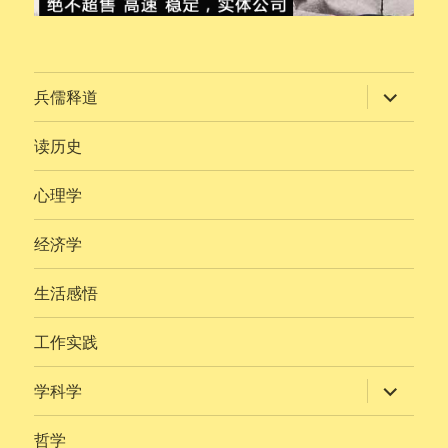
展
兵儒释道
开
子
菜
读历史
单
心理学
经济学
生活感悟
工作实践
展
学科学
开
子
菜
哲学