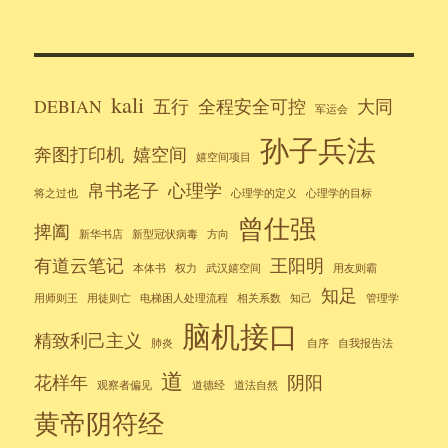
kali
DEBIAN
五行
全程安全可控
大同
军运会
孙子兵法
奔图打印机
嬉空间
嬉空间项目
帛书老子
心理学
将之过也
心理学的定义
心理学的目标
曾仕强
捭阖
新华书店
新型冠状病毒
方向
有道云笔记
王阳明
本体书
权力
武汉嬉空间
用友则霸
知足
用师则王
用徒则亡
电梯困人处理流程
相关系数
知己
管理学
脑机接口
精致利己主义
肺炎
自序
自我报告法
道
花样年
阴阳
观察者偏见
道德经
道法自然
黄帝阴符经