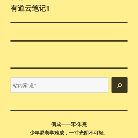
有道云笔记1
下
篇
文
章：
站
内
搜
索
偶成——宋·朱熹
少年易老学难成，一寸光阴不可轻。