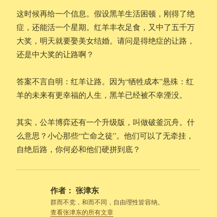
这时候再给一个信息。假设黑羊生活困顿，刚得了绝
症，还能活一个星期。红羊丰衣足食，又中了五千万
大奖，明天就要娶美女结婚。请问是得绝症的让路，
还是中大奖的让路啊？
答案不言自明：红羊让路。因为“牺牲成本”悬殊：红
羊的未来有更幸福的人生，黑羊已经被不幸湮没。
其实，公羊博弈还有一个升级版，叫做破釜沉舟。什
么意思？小心那些“亡命之徒”。他们可以了无牵挂，
自绝后路，你何必和他们硬拼到底？
作者：
张津东
群而不党，和而不同，自由理性皆容纳。
查看张津东的所有文章