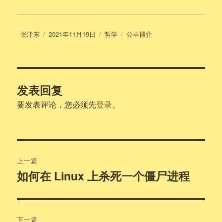
作
发
分
标
张津东
2021年11月19日
哲学
公羊博弈
者
布
类
签
于
发表回复
要发表评论，您必须先
登录
。
文
上一篇
章
如何在 Linux 上杀死一个僵尸进程
上
篇
导
文
航
章：
下一篇