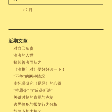
« 7 月
近期文章
对自己负责
渔者的入世
择其善者而从之
《渔樵问对》要好好读一下！
“不争”的两种情况
南怀瑾研究《易经》的心得
“推恩令”与“反垄断法”
关键时刻的直觉与克制
边界侵犯与报复行为分析
胡萝卜加大棒？