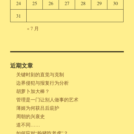
24
25
26
27
28
29
30
31
« 7 月
近期文章
关键时刻的直觉与克制
边界侵犯与报复行为分析
胡萝卜加大棒？
管理是一门让别人做事的艺术
薄姬为何获吕后庇护
周朝的兴衰史
道不同……
如何应对“扮猪吃老虎”？