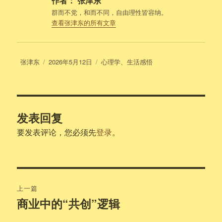
作者：
张津东
群而不党，和而不同，自由理性皆容纳。
查看张津东的所有文章
作
发
分
张津东
2026年5月12日
心理学
、
生活感悟
者
布
类
于
发表回复
要发表评论，您必须先
登录
。
文
上一篇
章
商业中的“共创”逻辑
上
篇
导