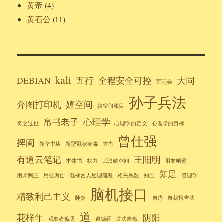
黄帝
(4)
黄石公
(11)
kali
DEBIAN
五行
全程安全可控
大同
军运会
孙子兵法
奔图打印机
嬉空间
嬉空间项目
帛书老子
心理学
将之过也
心理学的定义
心理学的目标
曾仕强
捭阖
新华书店
新型冠状病毒
方向
有道云笔记
王阳明
本体书
权力
武汉嬉空间
用友则霸
知足
用师则王
用徒则亡
电梯困人处理流程
相关系数
知己
管理学
脑机接口
精致利己主义
肺炎
自序
自我报告法
道
花样年
阴阳
观察者偏见
道德经
道法自然