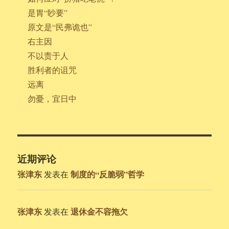
是胃“眇要”
原文是“民弗诡也”
右主因
不以责于人
胜利者的诅咒
远离
勿憂，宜日中
近期评论
张津东
制度的“反脆弱”哲学
发表在
张津东
退休金不容拖欠
发表在