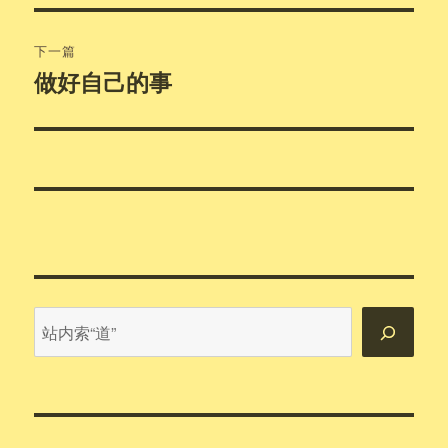
文
航
章：
下一篇
做好自己的事
下
篇
文
章：
站
内
搜
索