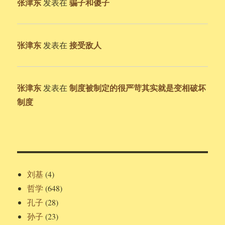
张津东
骗子和傻子
发表在
张津东
接受敌人
发表在
张津东
制度被制定的很严苛其实就是变相破坏
发表在
制度
刘基
(4)
哲学
(648)
孔子
(28)
孙子
(23)