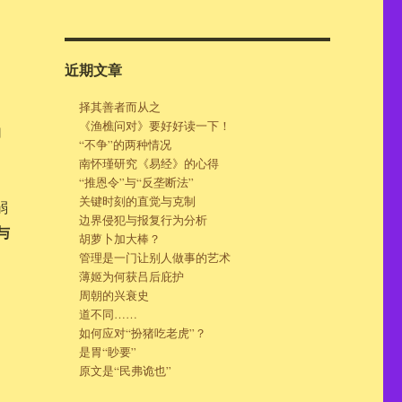
近期文章
择其善者而从之
《渔樵问对》要好好读一下！
的
“不争”的两种情况
南怀瑾研究《易经》的心得
“推恩令”与“反垄断法”
关键时刻的直觉与克制
弱
边界侵犯与报复行为分析
与
胡萝卜加大棒？
管理是一门让别人做事的艺术
薄姬为何获吕后庇护
周朝的兴衰史
道不同……
如何应对“扮猪吃老虎”？
是胃“眇要”
原文是“民弗诡也”