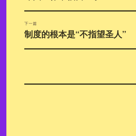
篇
导
文
航
章：
下一篇
制度的根本是“不指望圣人”
下
篇
文
章：