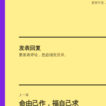
群而不党
发表回复
要发表评论，您必须先
登录
。
文
上一篇
章
命由己作，福自己求
上