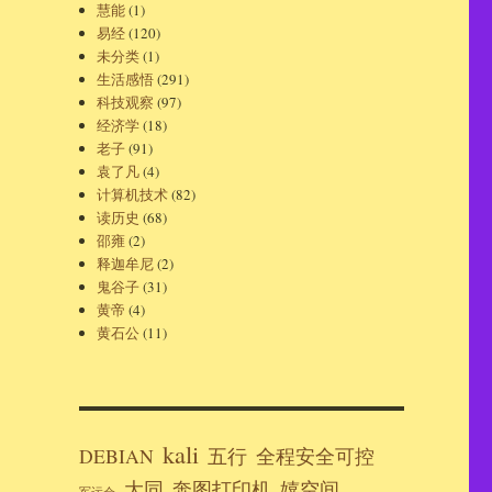
慧能
(1)
易经
(120)
未分类
(1)
生活感悟
(291)
科技观察
(97)
经济学
(18)
老子
(91)
袁了凡
(4)
计算机技术
(82)
读历史
(68)
邵雍
(2)
释迦牟尼
(2)
鬼谷子
(31)
黄帝
(4)
黄石公
(11)
kali
DEBIAN
五行
全程安全可控
大同
奔图打印机
嬉空间
军运会