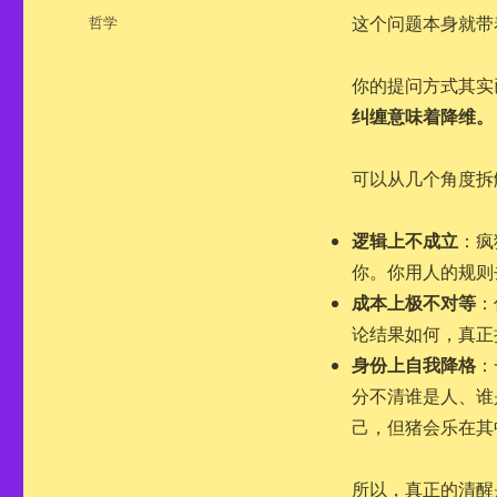
布
分
哲学
这个问题本身就带
于
类
你的提问方式其实
纠缠意味着降维。
可以从几个角度拆
逻辑上不成立
：疯
你。你用人的规则
成本上极不对等
：
论结果如何，真正
身份上自我降格
：
分不清谁是人、谁
己，但猪会乐在其
所以，真正的清醒