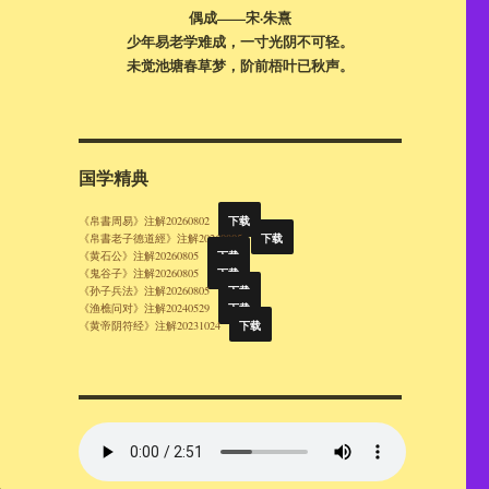
偶成——宋·朱熹
少年易老学难成，一寸光阴不可轻。
未觉池塘春草梦，阶前梧叶已秋声。
国学精典
下载
《帛書周易》注解20260802
下载
《帛書老子德道經》注解20260805
下载
《黄石公》注解20260805
下载
《鬼谷子》注解20260805
下载
《孙子兵法》注解20260805
下载
《渔樵问对》注解20240529
下载
《黄帝阴符经》注解20231024
生