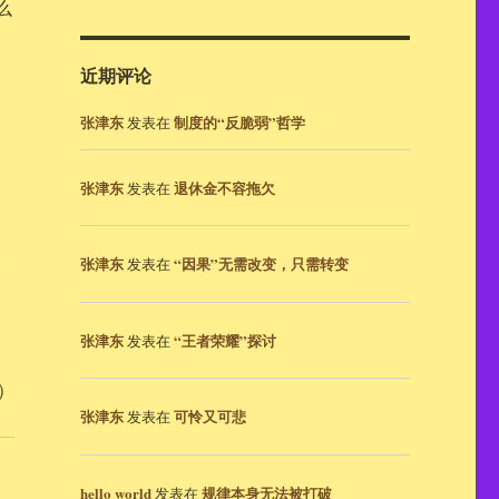
么
近期评论
张津东
制度的“反脆弱”哲学
发表在
张津东
退休金不容拖欠
发表在
。
张津东
“因果”无需改变，只需转变
发表在
张津东
“王者荣耀”探讨
发表在
天）
张津东
可怜又可悲
发表在
hello world
规律本身无法被打破
发表在