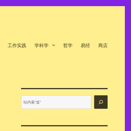
工作实践
学科学
哲学
易经
商店
站
内
搜
索