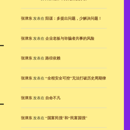
张津东
阳谋：多提出问题，少解决问题！
发表在
张津东
企业老板与诈骗者共事的风险
发表在
张津东
路径依赖
发表在
张津东
“全程安全可控”无法打破历史周期律
发表在
张津东
自命不凡
发表在
张津东
“国富民强”和“民富国强”
发表在