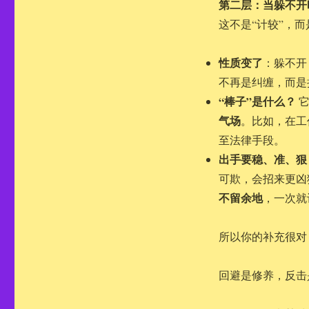
第二层：当躲不开
这不是“计较”，而
性质变了
：躲不开
不再是纠缠，而是
“棒子”是什么？
它
气场
。比如，在工
至法律手段。
出手要稳、准、狠
可欺，会招来更凶
不留余地
，一次就
所以你的补充很对
回避是修养，反击