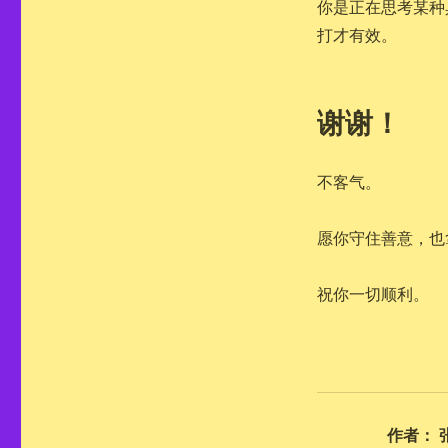
你是正在思考某种
打才有效。
谢谢！
不客气。
愿你守住善意，也
祝你一切顺利。
作者：