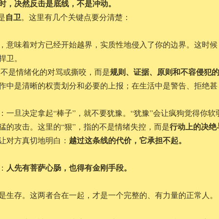
时，决然反击是底线，不是冲动。
自卫
是
。这里有几个关键点要分清楚：
，意味着对方已经开始越界，实质性地侵入了你的边界。这时候
捍卫。
规则、证据、原则和不容侵犯
不是情绪化的对骂或撕咬，而是
作中是清晰的权责划分和必要的上报；在生活中是警告、拒绝甚
：一旦决定拿起“棒子”，就不要犹豫。“犹豫”会让疯狗觉得你软
行动上的决绝
猛的攻击。这里的“狠”，指的不是情绪失控，而是
越过这条线的代价，它承担不起。
让对方真切地明白：
人先有菩萨心肠，也得有金刚手段。
：
是生存。这两者合在一起，才是一个完整的、有力量的正常人。