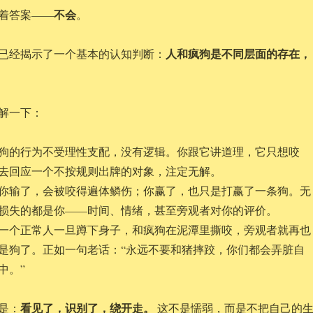
不会
着答案——
。
人和疯狗是不同层面的存在，
已经揭示了一个基本的认知判断：
解一下：
狗的行为不受理性支配，没有逻辑。你跟它讲道理，它只想咬
去回应一个不按规则出牌的对象，注定无解。
你输了，会被咬得遍体鳞伤；你赢了，也只是打赢了一条狗。无
损失的都是你——时间、情绪，甚至旁观者对你的评价。
一个正常人一旦蹲下身子，和疯狗在泥潭里撕咬，旁观者就再也
是狗了。正如一句老话：“永远不要和猪摔跤，你们都会弄脏自
中。”
看见了，识别了，绕开走。
是：
这不是懦弱，而是不把自己的