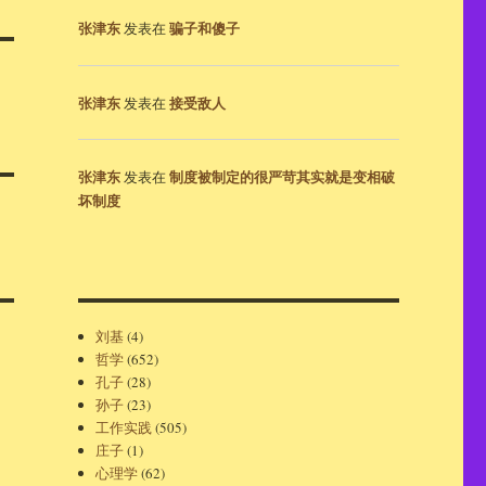
张津东
骗子和傻子
发表在
张津东
接受敌人
发表在
张津东
制度被制定的很严苛其实就是变相破
发表在
坏制度
刘基
(4)
哲学
(652)
孔子
(28)
孙子
(23)
工作实践
(505)
庄子
(1)
心理学
(62)