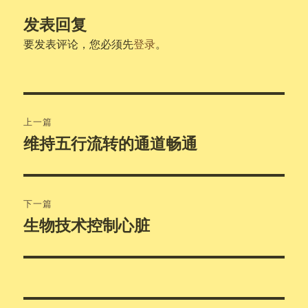
发表回复
要发表评论，您必须先
登录
。
文
上一篇
章
维持五行流转的通道畅通
上
篇
导
文
航
章：
下一篇
生物技术控制心脏
下
篇
文
章：