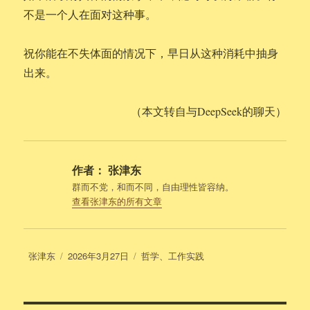
不是一个人在面对这种事。
祝你能在不失体面的情况下，早日从这种消耗中抽身
出来。
（本文转自与DeepSeek的聊天）
作者：
张津东
群而不党，和而不同，自由理性皆容纳。
查看张津东的所有文章
作
发
分
张津东
2026年3月27日
哲学
、
工作实践
者
布
类
于