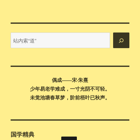
站
内
搜
索
偶成——宋·朱熹
少年易老学难成，一寸光阴不可轻。
未觉池塘春草梦，阶前梧叶已秋声。
国学精典