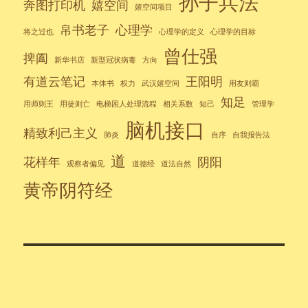
孙子兵法
奔图打印机
嬉空间
嬉空间项目
帛书老子
心理学
将之过也
心理学的定义
心理学的目标
曾仕强
捭阖
新华书店
新型冠状病毒
方向
有道云笔记
王阳明
本体书
权力
武汉嬉空间
用友则霸
知足
用师则王
用徒则亡
电梯困人处理流程
相关系数
知己
管理学
脑机接口
精致利己主义
肺炎
自序
自我报告法
道
花样年
阴阳
观察者偏见
道德经
道法自然
黄帝阴符经