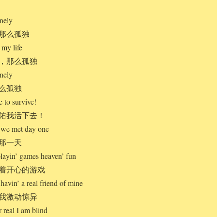
onely
那么孤独
 my life
，那么孤独
onely
么孤独
 to survive!
佑我活下去！
 we met day one
那一天
playin’ games heaven’ fun
着开心的游戏
havin’ a real friend of mine
我激动惊异
 real I am blind