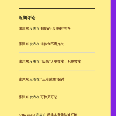
近期评论
张津东
制度的“反脆弱”哲学
发表在
张津东
退休金不容拖欠
发表在
张津东
“因果”无需改变，只需转变
发表在
张津东
“王者荣耀”探讨
发表在
张津东
可怜又可悲
发表在
hello world
规律本身无法被打破
发表在