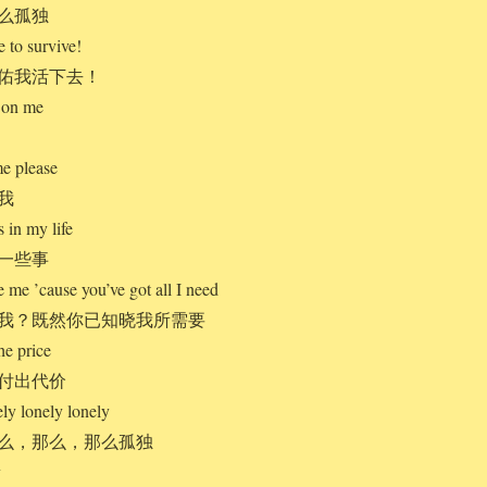
么孤独
 to survive!
佑我活下去！
’ on me
e please
我
 in my life
一些事
 me ’cause you’ve got all I need
我？既然你已知晓我所需要
he price
付出代价
ly lonely lonely
么，那么，那么孤独
y