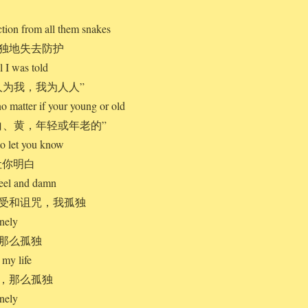
tion from all them snakes
独地失去防护
l I was told
人为我，我为人人”
o matter if your young or old
白、黄，年轻或年老的”
to let you know
让你明白
feel and damn
受和诅咒，我孤独
onely
那么孤独
 my life
，那么孤独
onely