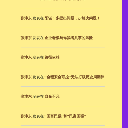
张津东
阳谋：多提出问题，少解决问题！
发表在
张津东
企业老板与诈骗者共事的风险
发表在
张津东
路径依赖
发表在
张津东
“全程安全可控”无法打破历史周期律
发表在
张津东
自命不凡
发表在
张津东
“国富民强”和“民富国强”
发表在