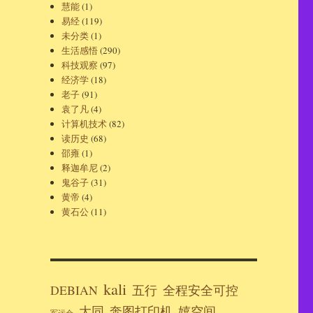
慧能
(1)
易经
(119)
未分类
(1)
生活感悟
(290)
科技观察
(97)
经济学
(18)
老子
(91)
袁了凡
(4)
计算机技术
(82)
读历史
(68)
邵雍
(1)
释迦牟尼
(2)
鬼谷子
(31)
黄帝
(4)
黄石公
(11)
kali
DEBIAN
五行
全程安全可控
大同
奔图打印机
嬉空间
军运会