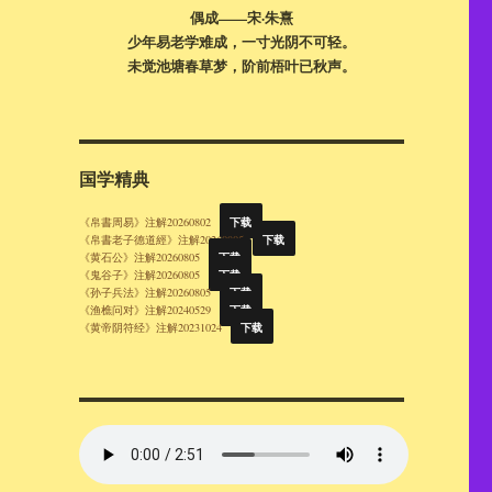
偶成——宋·朱熹
少年易老学难成，一寸光阴不可轻。
未觉池塘春草梦，阶前梧叶已秋声。
国学精典
下载
《帛書周易》注解20260802
下载
《帛書老子德道經》注解20260805
下载
《黄石公》注解20260805
下载
《鬼谷子》注解20260805
下载
《孙子兵法》注解20260805
下载
《渔樵问对》注解20240529
下载
《黄帝阴符经》注解20231024