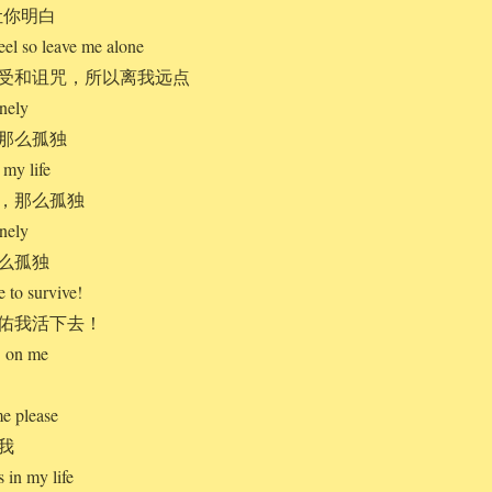
让你明白
eel so leave me alone
受和诅咒，所以离我远点
onely
那么孤独
 my life
，那么孤独
onely
么孤独
 to survive!
佑我活下去！
’ on me
e please
我
 in my life