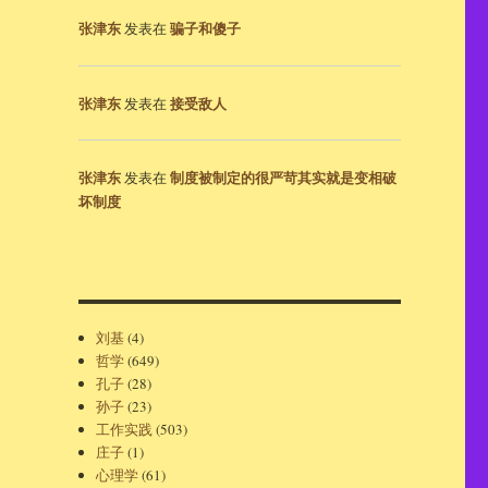
张津东
骗子和傻子
发表在
张津东
接受敌人
发表在
张津东
制度被制定的很严苛其实就是变相破
发表在
坏制度
刘基
(4)
哲学
(649)
孔子
(28)
孙子
(23)
工作实践
(503)
庄子
(1)
心理学
(61)