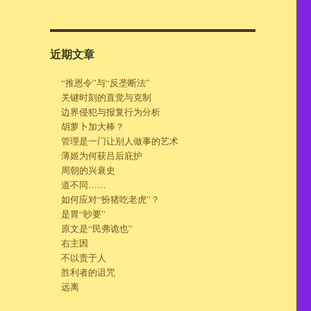
近期文章
“推恩令”与“反垄断法”
关键时刻的直觉与克制
边界侵犯与报复行为分析
胡萝卜加大棒？
管理是一门让别人做事的艺术
薄姬为何获吕后庇护
周朝的兴衰史
道不同……
如何应对“扮猪吃老虎”？
是胃“眇要”
原文是“民弗诡也”
右主因
不以责于人
胜利者的诅咒
远离