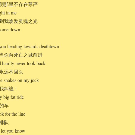
明那里不存在尊严
ight in me
到我焕发灵魂之光
 come down
 you heading towards deathtown
当你向死亡之城前进
 hardly never look back
永远不回头
he snakes on my jock
我纠缠！
 big fat ride
的车
ok for the line
排队
 let you know