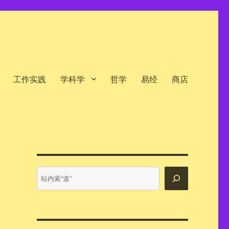
工作实践
学科学
哲学
易经
商店
站
内
搜
索