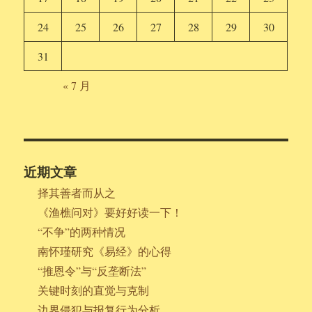
24
25
26
27
28
29
30
31
« 7 月
近期文章
择其善者而从之
《渔樵问对》要好好读一下！
“不争”的两种情况
南怀瑾研究《易经》的心得
“推恩令”与“反垄断法”
关键时刻的直觉与克制
边界侵犯与报复行为分析