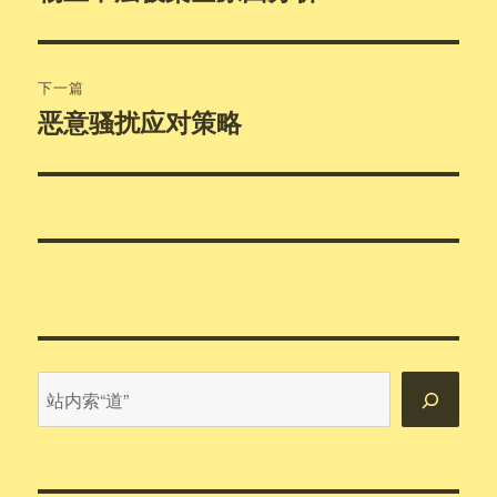
篇
导
文
航
章：
下一篇
恶意骚扰应对策略
下
篇
文
章：
站
内
搜
索