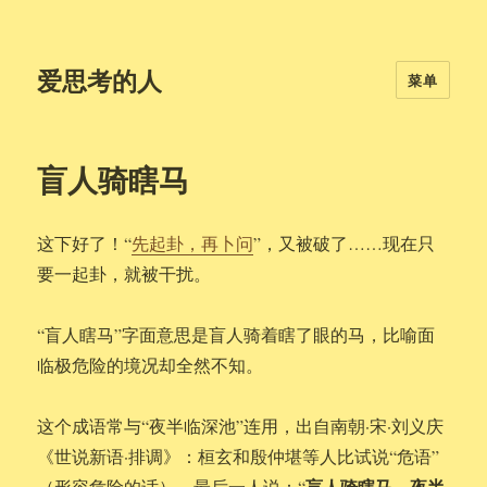
爱思考的人
菜单
盲人骑瞎马
这下好了！“
先起卦，再卜问
”，又被破了……现在只
要一起卦，就被干扰。
“盲人瞎马”字面意思是盲人骑着瞎了眼的马，比喻面
临极危险的境况却全然不知。
这个成语常与“夜半临深池”连用，出自南朝·宋·刘义庆
《世说新语·排调》：桓玄和殷仲堪等人比试说“危语”
盲人骑瞎马，夜半
（形容危险的话），最后一人说：“