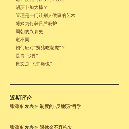
胡萝卜加大棒？
管理是一门让别人做事的艺术
薄姬为何获吕后庇护
周朝的兴衰史
道不同……
如何应对“扮猪吃老虎”？
是胃“眇要”
原文是“民弗诡也”
近期评论
张津东
制度的“反脆弱”哲学
发表在
张津东
退休金不容拖欠
发表在