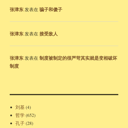
张津东
骗子和傻子
发表在
张津东
接受敌人
发表在
张津东
制度被制定的很严苛其实就是变相破坏
发表在
制度
刘基
(4)
哲学
(652)
孔子
(28)