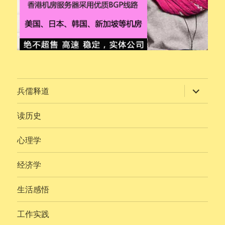
展
兵儒释道
开
子
菜
读历史
单
心理学
经济学
生活感悟
工作实践