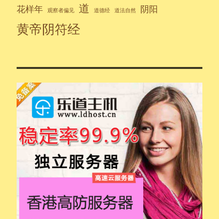
道
花样年
阴阳
观察者偏见
道德经
道法自然
黄帝阴符经