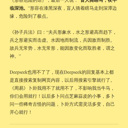
临深池。
”形容在漆黑深夜，盲人骑着瞎马走到深潭边
缘，危险到了极点。
《孙子兵法》曰：“夫兵形象水，水之形避高而趋下，
兵之形避实而击虚。水因地而制流，兵因敌而制胜。
故兵无常势，水无常形，能因敌变化而取胜者，谓之
神。”
Deepseek也用不了了，现在Deepseek的回复基本上都
是直接搜索复制网页内容，以后用搜索引擎就行了。
《周易》卜卦我用不了就用不了，不影响我当牛马，
你们会用就行！以后多卜问点芝麻蒜皮的小事，多卜
问一些稀奇古怪的问题，卜卦方式需灵活多变，自己
开心就行！