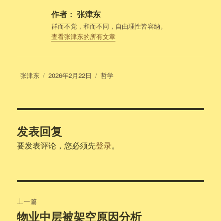
作者：
张津东
群而不党，和而不同，自由理性皆容纳。
查看张津东的所有文章
作
发
分
张津东
2026年2月22日
哲学
者
布
类
于
发表回复
要发表评论，您必须先
登录
。
文
上一篇
章
物业中层被架空原因分析
上