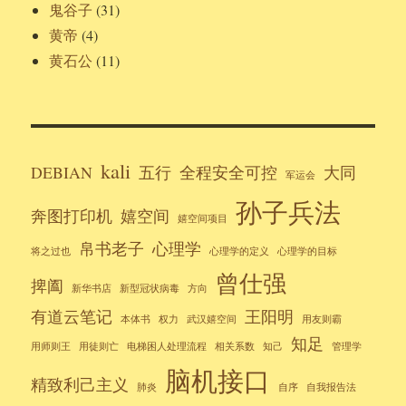
鬼谷子
(31)
黄帝
(4)
黄石公
(11)
kali
DEBIAN
五行
全程安全可控
大同
军运会
孙子兵法
奔图打印机
嬉空间
嬉空间项目
帛书老子
心理学
将之过也
心理学的定义
心理学的目标
曾仕强
捭阖
新华书店
新型冠状病毒
方向
有道云笔记
王阳明
本体书
权力
武汉嬉空间
用友则霸
知足
用师则王
用徒则亡
电梯困人处理流程
相关系数
知己
管理学
脑机接口
精致利己主义
肺炎
自序
自我报告法