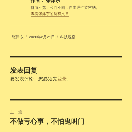
作者：
张津东
群而不党，和而不同，自由理性皆容纳。
查看张津东的所有文章
作
发
分
张津东
2026年2月21日
科技观察
者
布
类
于
发表回复
要发表评论，您必须先
登录
。
文
上一篇
章
不做亏心事，不怕鬼叫门
上
篇
导