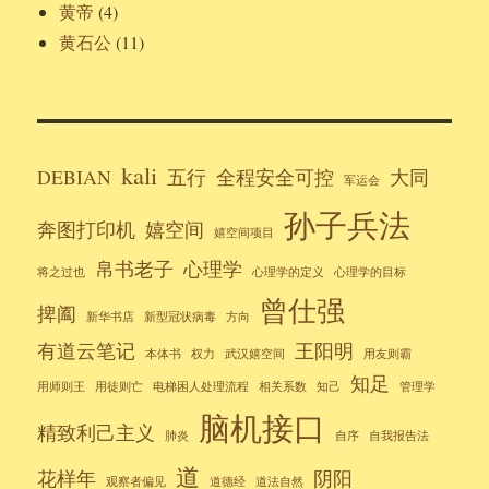
黄帝
(4)
黄石公
(11)
kali
DEBIAN
五行
全程安全可控
大同
军运会
孙子兵法
奔图打印机
嬉空间
嬉空间项目
帛书老子
心理学
将之过也
心理学的定义
心理学的目标
曾仕强
捭阖
新华书店
新型冠状病毒
方向
有道云笔记
王阳明
本体书
权力
武汉嬉空间
用友则霸
知足
用师则王
用徒则亡
电梯困人处理流程
相关系数
知己
管理学
脑机接口
精致利己主义
肺炎
自序
自我报告法
道
花样年
阴阳
观察者偏见
道德经
道法自然