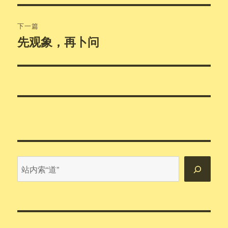
文
航
章：
下一篇
先观象，再卜问
下
篇
文
章：
站
内
搜
索