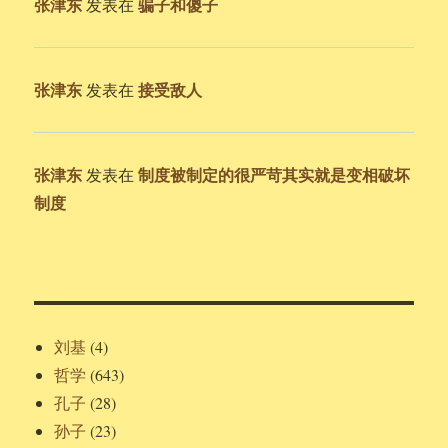
张津东
骗子和傻子
发表在
张津东
接受敌人
发表在
张津东
制度被制定的很严苛其实就是变相破坏
发表在
制度
刘基
(4)
哲学
(643)
孔子
(28)
孙子
(23)