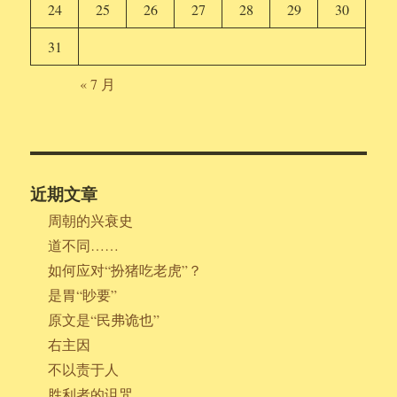
24
25
26
27
28
29
30
31
« 7 月
近期文章
周朝的兴衰史
道不同……
如何应对“扮猪吃老虎”？
是胃“眇要”
原文是“民弗诡也”
右主因
不以责于人
胜利者的诅咒