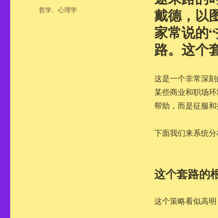
布
分
哲学
、
心理学
戴德，以
于
类
家常说的
路。这个
这是一个非常深刻
某些商业和职场环
帮助，而是征服和
下面我们来系统分
这个套路的
这个策略看似高明