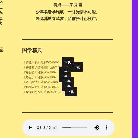
偶成——宋·朱熹
大
少年易老学难成，一寸光阴不可轻。
套
未觉池塘春草梦，阶前梧叶已秋声。
至
国学精典
下载
《帛書周易》注解20260809
下载
《帛書老子德道經》注解20260805
下载
《黄石公》注解20260805
下载
《鬼谷子》注解20260805
下载
《孙子兵法》注解20260805
下载
《渔樵问对》注解20240529
下载
《黄帝阴符经》注解20231024