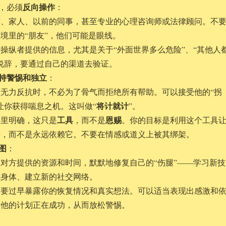
反向操作
，必须
：
友、家人、以前的同事，甚至专业的心理咨询师或法律顾问。不
境里的“朋友”，他们可能是眼线。
操纵者提供的信息，尤其是关于“外面世界多么危险”、“其他人
说辞，要通过自己的渠道去验证。
保持警惕和独立
：
在无力反抗时，不必为了骨气而拒绝所有帮助。可以接受他的“拐
将计就计
让你获得喘息之机。这叫做“
”。
工具
恩赐
心里明确，这只是
，而不是
。你的目标是利用这个工具
来，而不是永远依赖它。不要在情感或道义上被其绑架。
图
：
对方提供的资源和时间，默默地修复自己的“伤腿”——学习新技
炼身体、建立新的社交网络。
不要过早暴露你的恢复情况和真实想法。可以适当表现出感激和
为他的计划正在成功，从而放松警惕。