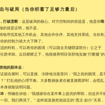
击与破局（当你积蓄了足够力量后）
”，打破垄断
唯
：这是破局的核心。对方控制你的前提是，他是你
做的就是证明，他不是。
悄地寻找其他工作机会、其他合作伙伴、其他支持系统。当你有
对你的控制力就大大下降了。
合适的时机，可以将你的困境（可以隐去关键阴谋部分）公之于
社群求助。众目睽睽之下，他很难再明目张胆地实施“打断腿”的
按他的剧本走
：
你证据在握时，可以直接、冷静地当面质问：“我之前的困境，是
？” 打乱他的心理节奏。大多数操纵者在被直接戳穿时，会慌乱
应本身就能说明问题。
剧本
：明确告诉他：“我感谢你在某件事上提供的帮助，但这并不
一切。我们两清了。” 这样就直接把他设定的“恩主-奴仆”关系，