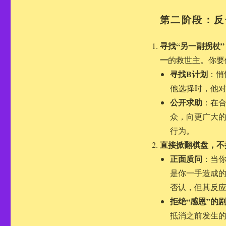
第二阶段：反
寻找“另一副拐杖
一
的救世主。你要
寻找B计划
：悄
他选择时，他
公开求助
：在
众，向更广大的
行为。
直接掀翻棋盘，不
正面质问
：当
是你一手造成的
否认，但其反
拒绝“感恩”的
抵消之前发生的