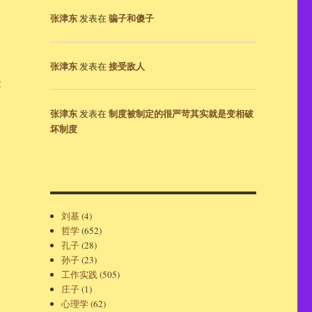
张津东
骗子和傻子
发表在
张津东
接受敌人
发表在
能
张津东
制度被制定的很严苛其实就是变相破
发表在
坏制度
刘基
(4)
哲学
(652)
孔子
(28)
孙子
(23)
工作实践
(505)
庄子
(1)
心理学
(62)