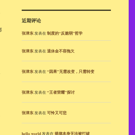
要
近期评论
都
张津东
制度的“反脆弱”哲学
发表在
张津东
退休金不容拖欠
发表在
让
张津东
“因果”无需改变，只需转变
发表在
张津东
“王者荣耀”探讨
发表在
张津东
可怜又可悲
发表在
依
hello world
规律本身无法被打破
发表在