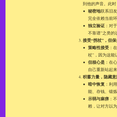
到他的声音。此时
秘密地
联系旧
完全依赖当前环
独立验证
：对于
不靠谱”之类的
接受“拐杖”，但
策略性接受
：
杖”，因为这能
但核心是
：在
自己重新站起
积蓄力量，隐藏意
暗中恢复
：利用
能、存钱、锻
示弱与麻痹
：
赖，让对方以