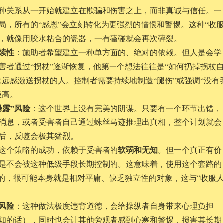
种关系从一开始就建立在欺骗和伤害之上，而非真诚与信任。一
局，所有的“感恩”会立刻转化为更强烈的憎恨和警惕。这种“收服
，就像用胶水粘合的瓷器，一有磕碰就会再次碎裂。
续性
：施助者希望建立一种单方面的、绝对的依赖。但人是会学
害者通过“拐杖”逐渐恢复，他第一个想法往往是“如何扔掉拐杖
永远感激送拐杖的人。控制者需要持续地制造“腿伤”或强调“没有
极高。
暴露”风险
：这个世界上没有完美的阴谋。只要有一个环节出错，
消息，或者受害者自己通过蛛丝马迹推理出真相，整个计划就会
后，反噬会极其猛烈。
软弱和无知
这个策略的成功，依赖于受害者的
。但一个真正有价
是不会被这种低级手段长期控制的。这意味着，使用这个套路的
”的，很可能本身就是相对平庸、缺乏独立性的对象，这与“收服
风险
：这种做法极度违背道德，会给操纵者自身带来心理负担
知的话），同时也会让其他旁观者感到心寒和警惕，损害其长期