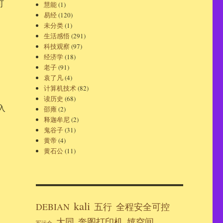
可
慧能
(1)
易经
(120)
未分类
(1)
生活感悟
(291)
科技观察
(97)
经济学
(18)
老子
(91)
袁了凡
(4)
计算机技术
(82)
读历史
(68)
入
邵雍
(2)
释迦牟尼
(2)
鬼谷子
(31)
黄帝
(4)
黄石公
(11)
kali
DEBIAN
五行
全程安全可控
大同
奔图打印机
嬉空间
军运会