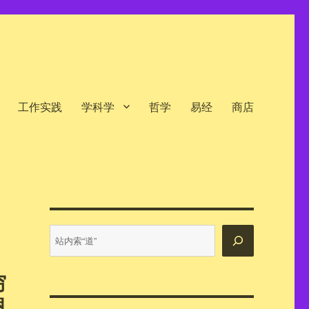
工作实践
学科学
哲学
易经
商店
站
内
搜
穷
索
恩