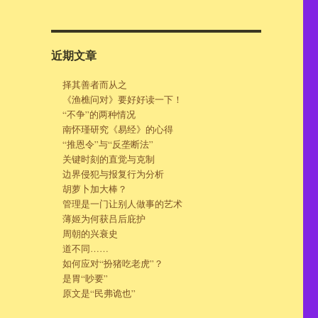
近期文章
择其善者而从之
《渔樵问对》要好好读一下！
“不争”的两种情况
南怀瑾研究《易经》的心得
“推恩令”与“反垄断法”
关键时刻的直觉与克制
边界侵犯与报复行为分析
胡萝卜加大棒？
管理是一门让别人做事的艺术
薄姬为何获吕后庇护
周朝的兴衰史
道不同……
如何应对“扮猪吃老虎”？
是胃“眇要”
原文是“民弗诡也”