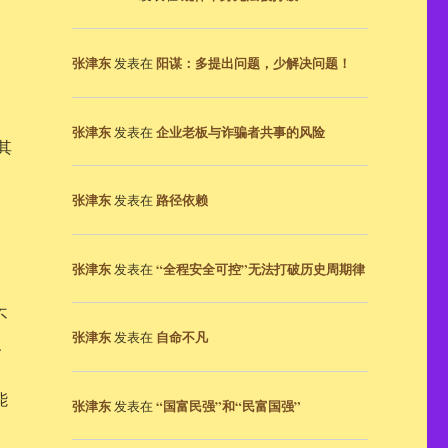
张津东
阳谋：多提出问题，少解决问题！
发表在
张津东
企业老板与诈骗者共事的风险
发表在
其
张津东
路径依赖
发表在
张津东
“全程安全可控”无法打破历史周期律
发表在
不
张津东
自命不凡
发表在
、
能
张津东
“国富民强”和“民富国强”
发表在