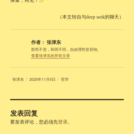
（本文转自与deep seek的聊天）
作者：
张津东
群而不党，和而不同，自由理性皆容纳。
查看张津东的所有文章
作
发
分
张津东
2025年11月5日
哲学
者
布
类
于
发表回复
要发表评论，您必须先
登录
。