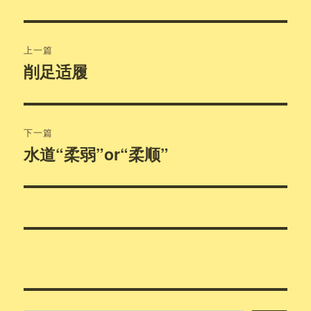
文
上一篇
章
削足适履
上
篇
导
文
航
章：
下一篇
水道“柔弱”or“柔顺”
下
篇
文
章：