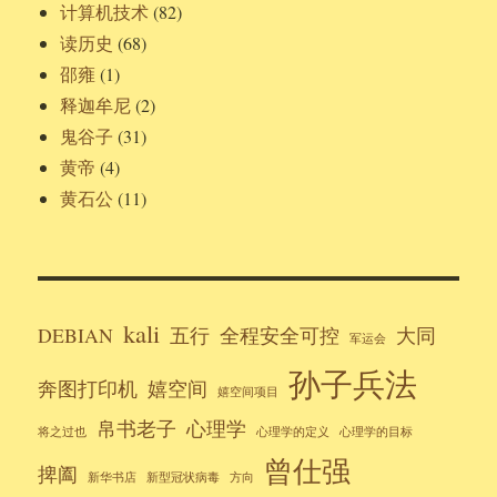
计算机技术
(82)
读历史
(68)
邵雍
(1)
释迦牟尼
(2)
鬼谷子
(31)
黄帝
(4)
黄石公
(11)
kali
DEBIAN
五行
全程安全可控
大同
军运会
孙子兵法
奔图打印机
嬉空间
嬉空间项目
帛书老子
心理学
将之过也
心理学的定义
心理学的目标
曾仕强
捭阖
新华书店
新型冠状病毒
方向