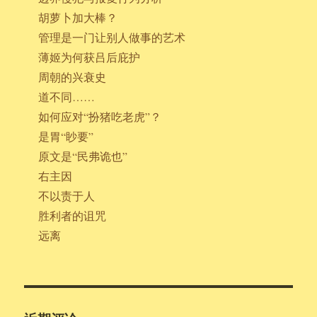
胡萝卜加大棒？
管理是一门让别人做事的艺术
薄姬为何获吕后庇护
周朝的兴衰史
道不同……
如何应对“扮猪吃老虎”？
是胃“眇要”
原文是“民弗诡也”
右主因
不以责于人
胜利者的诅咒
远离