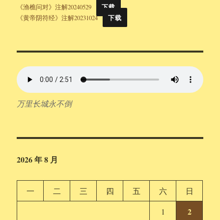
《渔樵问对》注解20240529
下载
《黄帝阴符经》注解20231024
下载
万里长城永不倒
2026 年 8 月
一
二
三
四
五
六
日
2
1