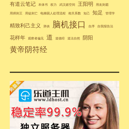
有道云笔记
王阳明
本体书
权力
武汉嬉空间
用友则霸
知足
用师则王
用徒则亡
电梯困人处理流程
相关系数
知己
管理学
脑机接口
精致利己主义
肺炎
自序
自我报告法
道
花样年
阴阳
观察者偏见
道德经
道法自然
黄帝阴符经