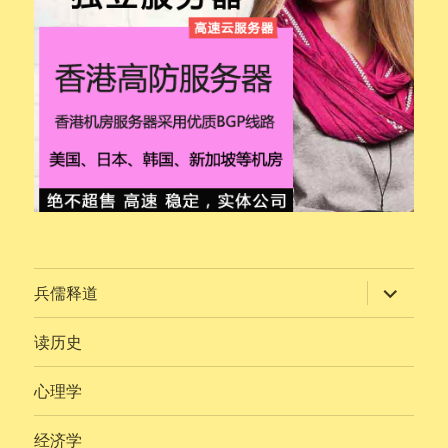
展
兵儒释道
开
子
菜
读历史
单
心理学
经济学