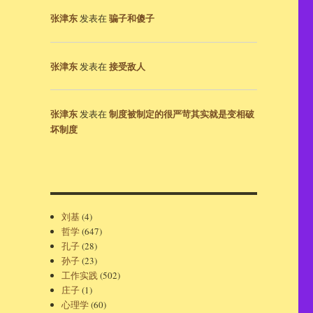
张津东
骗子和傻子
发表在
张津东
接受敌人
发表在
张津东
制度被制定的很严苛其实就是变相破
发表在
坏制度
刘基
(4)
哲学
(647)
孔子
(28)
孙子
(23)
工作实践
(502)
庄子
(1)
心理学
(60)