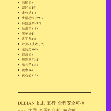
慧能
(1)
易经
(119)
未分类
(1)
生活感悟
(290)
科技观察
(97)
经济学
(18)
老子
(91)
袁了凡
(4)
计算机技术
(82)
读历史
(68)
邵雍
(1)
释迦牟尼
(2)
鬼谷子
(31)
黄帝
(4)
黄石公
(11)
kali
DEBIAN
五行
全程安全可控
大同
奔图打印机
嬉空间
军运会