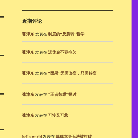
近期评论
张津东
制度的“反脆弱”哲学
发表在
张津东
退休金不容拖欠
发表在
张津东
“因果”无需改变，只需转变
发表在
张津东
“王者荣耀”探讨
发表在
张津东
可怜又可悲
发表在
hello world
规律本身无法被打破
发表在