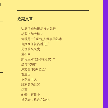
网
近期文章
边界侵犯与报复行为分析
胡萝卜加大棒？
管理是一门让别人做事的艺术
薄姬为何获吕后庇护
周朝的兴衰史
道不同……
如何应对“扮猪吃老虎”？
是胃“眇要”
原文是“民弗诡也”
右主因
不以责于人
胜利者的诅咒
远离
勿憂，宜日中
损兑者，机危之决也