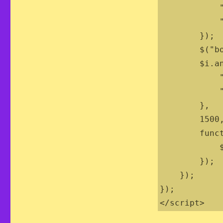
            "font-weight": "bold",

            "color": "red"

        });

        $("body").append($i);

        $i.animate({

            "top": y - 180,

            "opacity": 0

        },

        1500,

        function() {

            $i.remove();

        });

    });

});

</script>