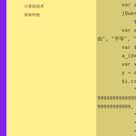
布
        var a_idx = 0;

分
计算机技术
于
类
        jQuery(document).ready(function($) {

标
鼠标特效
签
            $("body").click(function(e) {

        var a = new Array("富强", "民主", "文明", "和谐", "自
由", "平等", 
        var $i = $("<span/>").text(a[a_idx]);

        a_idx = (a_idx + 1) % a.length;

        var x = e.pageX,

        y = e.pageY;

        $i.css({

            "z-index": 
999999999999
99999999999,

            "top": y - 20,

            "left": x,

            "position": "absolute",
