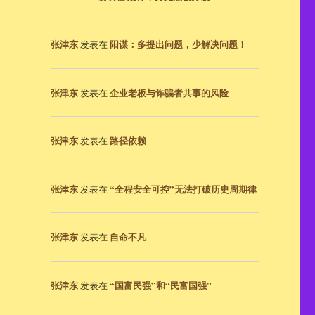
张津东
阳谋：多提出问题，少解决问题！
发表在
张津东
企业老板与诈骗者共事的风险
发表在
张津东
路径依赖
发表在
张津东
“全程安全可控”无法打破历史周期律
发表在
张津东
自命不凡
发表在
张津东
“国富民强”和“民富国强”
发表在