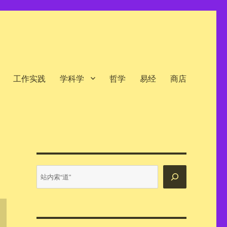
工作实践
学科学
哲学
易经
商店
站
内
搜
索