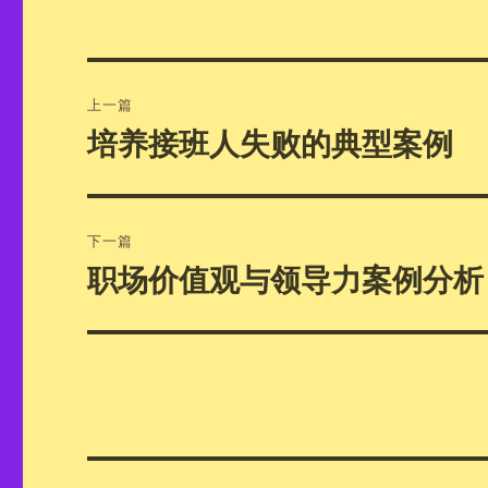
文
上一篇
章
培养接班人失败的典型案例
上
篇
导
文
航
章：
下一篇
职场价值观与领导力案例分析
下
篇
文
章：