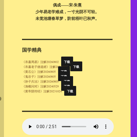
偶成——宋·朱熹
少年易老学难成，一寸光阴不可轻。
未觉池塘春草梦，阶前梧叶已秋声。
国学精典
下载
《帛書周易》注解20260802
下载
《帛書老子德道經》注解20260805
下载
《黄石公》注解20260805
下载
《鬼谷子》注解20260805
下载
《孙子兵法》注解20260805
下载
《渔樵问对》注解20240529
下载
《黄帝阴符经》注解20231024
9