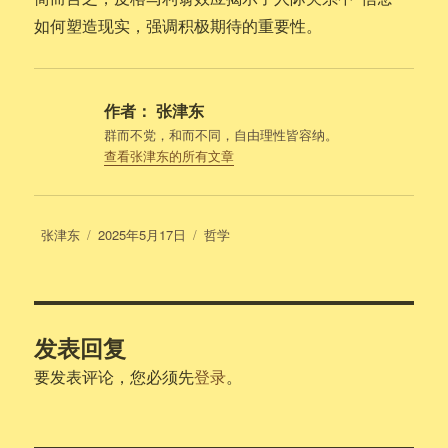
如何塑造现实，强调积极期待的重要性。
作者：
张津东
群而不党，和而不同，自由理性皆容纳。
查看张津东的所有文章
作
发
分
张津东
2025年5月17日
哲学
者
布
类
于
发表回复
要发表评论，您必须先
登录
。