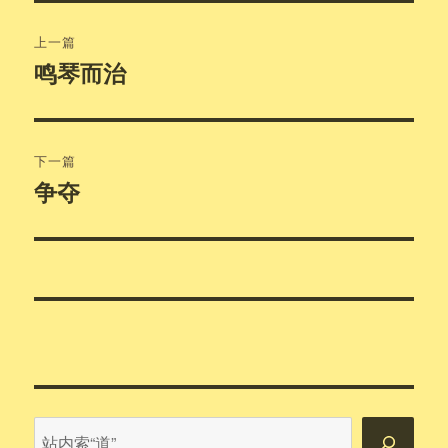
文
上一篇
章
鸣琴而治
上
篇
导
文
航
章：
下一篇
争夺
下
篇
文
章：
站