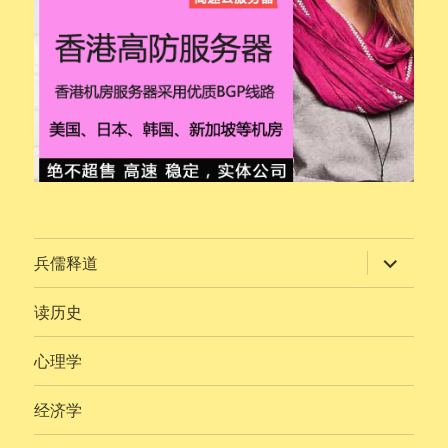
展
兵儒释道
开
子
菜
读历史
单
心理学
经济学