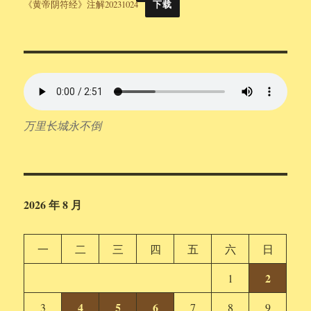
《黄帝阴符经》注解20231024
下载
万里长城永不倒
2026 年 8 月
一
二
三
四
五
六
日
2
1
4
5
6
3
7
8
9