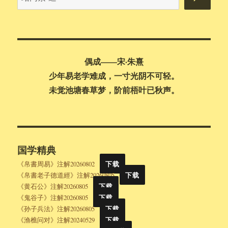
内
搜
索
偶成——宋·朱熹
少年易老学难成，一寸光阴不可轻。
未觉池塘春草梦，阶前梧叶已秋声。
国学精典
《帛書周易》注解20260802
下载
《帛書老子德道經》注解20260805
下载
《黄石公》注解20260805
下载
《鬼谷子》注解20260805
下载
《孙子兵法》注解20260805
下载
《渔樵问对》注解20240529
下载