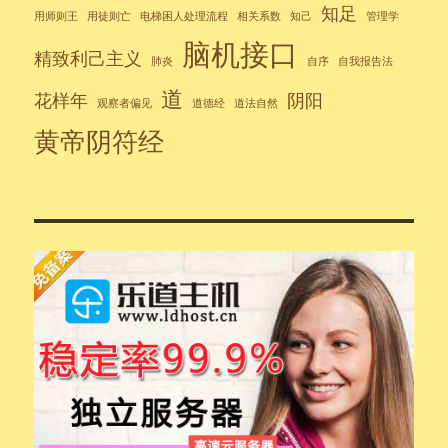
知足
用师则王
用徒则亡
电梯困人处理流程
相关系数
知己
管理学
脑机接口
精致利己主义
肺炎
自序
自我报告法
道
花样年
阴阳
观察者偏见
道德经
道法自然
黄帝阴符经