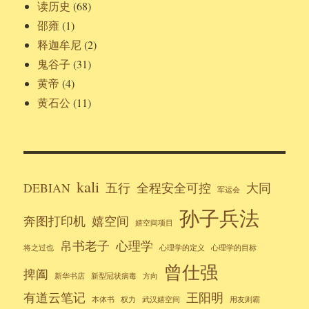
读历史
(68)
邵雍
(1)
释迦牟尼
(2)
鬼谷子
(31)
黄帝
(4)
黄石公
(11)
kali
DEBIAN
五行
全程安全可控
大同
军运会
孙子兵法
奔图打印机
嬉空间
嬉空间项目
帛书老子
心理学
将之过也
心理学的定义
心理学的目标
曾仕强
捭阖
新华书店
新型冠状病毒
方向
有道云笔记
王阳明
本体书
权力
武汉嬉空间
用友则霸