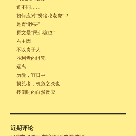
道不同……
如何应对“扮猪吃老虎”？
是胃“眇要”
原文是“民弗诡也”
右主因
不以责于人
胜利者的诅咒
远离
勿憂，宜日中
损兑者，机危之决也
摔倒时的自然反应
近期评论