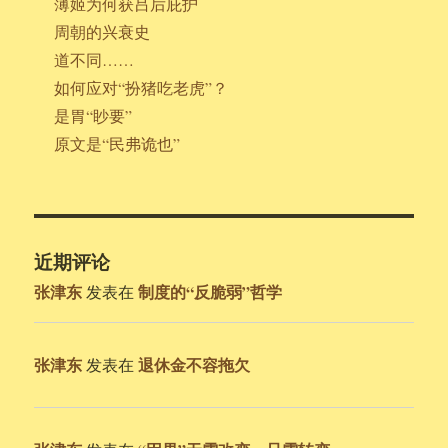
薄姬为何获吕后庇护
周朝的兴衰史
道不同……
如何应对“扮猪吃老虎”？
是胃“眇要”
原文是“民弗诡也”
近期评论
张津东
制度的“反脆弱”哲学
发表在
张津东
退休金不容拖欠
发表在