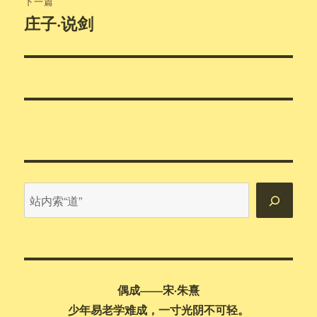
下一篇
庄子·说剑
下
篇
文
章：
站
内
搜
索
偶成——宋·朱熹
少年易老学难成，一寸光阴不可轻。