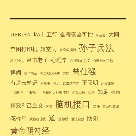
kali
DEBIAN
五行
全程安全可控
大同
军运会
孙子兵法
奔图打印机
嬉空间
嬉空间项目
帛书老子
心理学
将之过也
心理学的定义
心理学的目标
曾仕强
捭阖
新华书店
新型冠状病毒
方向
有道云笔记
王阳明
本体书
权力
武汉嬉空间
用友则霸
知足
用师则王
用徒则亡
电梯困人处理流程
相关系数
知己
管理学
脑机接口
精致利己主义
肺炎
自序
自我报告法
道
花样年
阴阳
观察者偏见
道德经
道法自然
黄帝阴符经