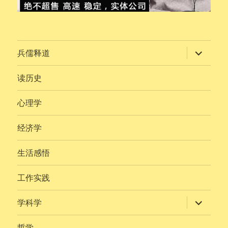
展
兵儒释道
开
子
菜
读历史
单
心理学
经济学
生活感悟
工作实践
展
学科学
开
子
菜
哲学