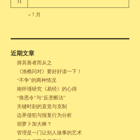
31
« 7 月
近期文章
择其善者而从之
《渔樵问对》要好好读一下！
“不争”的两种情况
南怀瑾研究《易经》的心得
“推恩令”与“反垄断法”
关键时刻的直觉与克制
边界侵犯与报复行为分析
胡萝卜加大棒？
管理是一门让别人做事的艺术