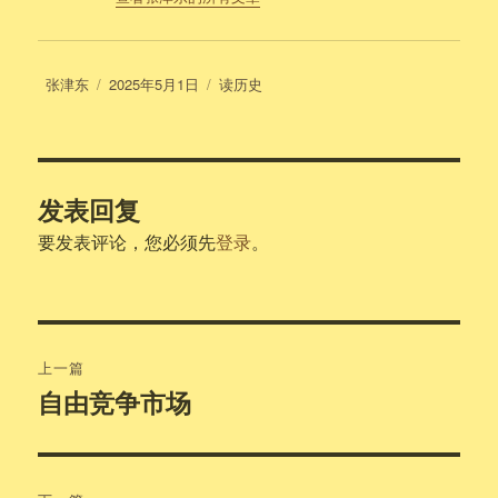
作
发
分
张津东
2025年5月1日
读历史
者
布
类
于
发表回复
要发表评论，您必须先
登录
。
文
上一篇
章
自由竞争市场
上
篇
导
文
航
章：