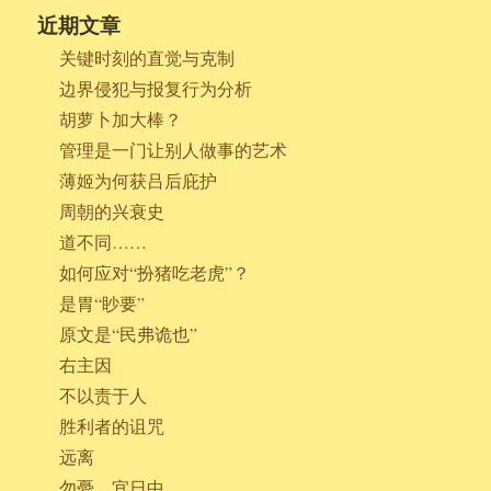
近期文章
关键时刻的直觉与克制
边界侵犯与报复行为分析
胡萝卜加大棒？
管理是一门让别人做事的艺术
薄姬为何获吕后庇护
周朝的兴衰史
道不同……
如何应对“扮猪吃老虎”？
是胃“眇要”
原文是“民弗诡也”
右主因
不以责于人
胜利者的诅咒
远离
勿憂，宜日中