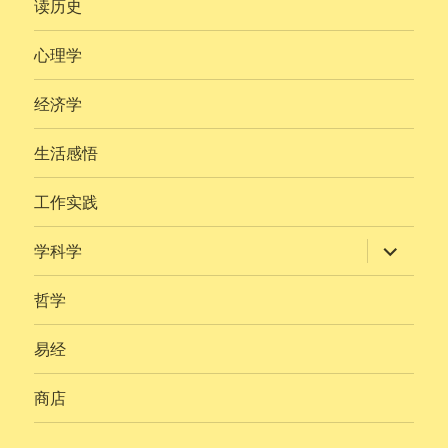
读历史
单
心理学
经济学
生活感悟
工作实践
展
学科学
开
子
菜
哲学
单
易经
商店