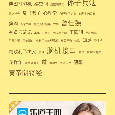
孙子兵法
奔图打印机
嬉空间
嬉空间项目
帛书老子
心理学
将之过也
心理学的定义
心理学的目标
曾仕强
捭阖
新华书店
新型冠状病毒
方向
有道云笔记
王阳明
本体书
权力
武汉嬉空间
用友则霸
知足
用师则王
用徒则亡
电梯困人处理流程
相关系数
知己
管理学
脑机接口
精致利己主义
肺炎
自序
自我报告法
道
花样年
阴阳
观察者偏见
道德经
道法自然
黄帝阴符经