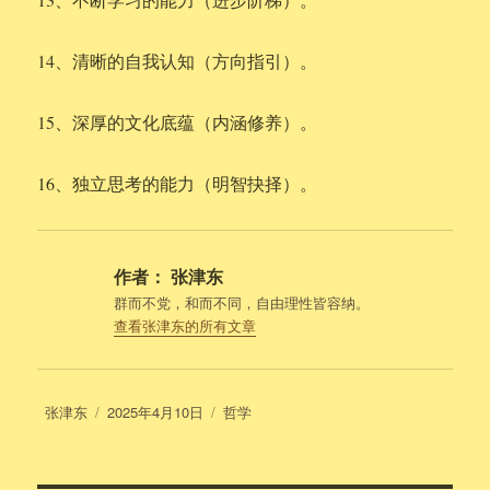
14、清晰的自我认知（方向指引）。
15、深厚的文化底蕴（内涵修养）。
16、独立思考的能力（明智抉择）。
作者：
张津东
群而不党，和而不同，自由理性皆容纳。
查看张津东的所有文章
作
发
分
张津东
2025年4月10日
哲学
者
布
类
于