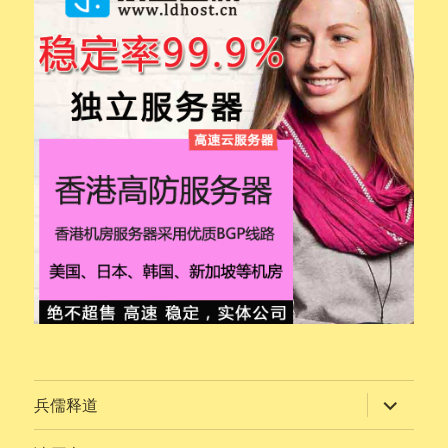
展
兵儒释道
开
子
菜