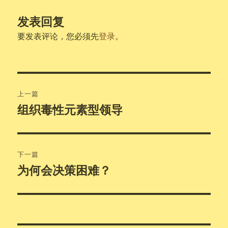
发表回复
要发表评论，您必须先
登录
。
文
上一篇
章
组织毒性元素型领导
上
篇
导
文
航
章：
下一篇
为何会决策困难？
下
篇
文
章：