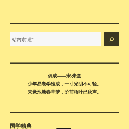
站
内
搜
索
偶成——宋·朱熹
少年易老学难成，一寸光阴不可轻。
未觉池塘春草梦，阶前梧叶已秋声。
国学精典