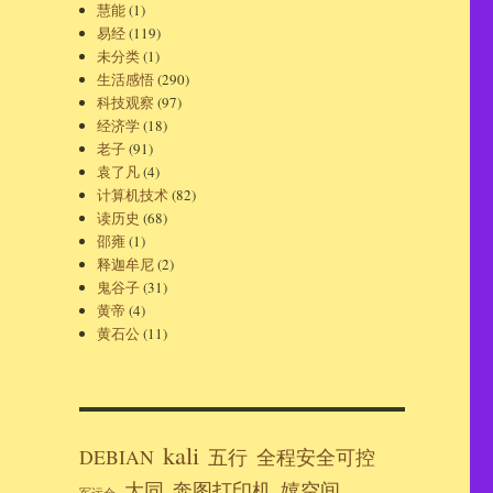
慧能
(1)
易经
(119)
未分类
(1)
生活感悟
(290)
科技观察
(97)
经济学
(18)
老子
(91)
袁了凡
(4)
计算机技术
(82)
读历史
(68)
邵雍
(1)
释迦牟尼
(2)
鬼谷子
(31)
黄帝
(4)
黄石公
(11)
kali
DEBIAN
五行
全程安全可控
大同
奔图打印机
嬉空间
军运会