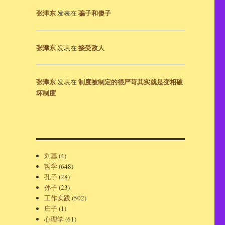
张津东
骗子和傻子
发表在
张津东
接受敌人
发表在
张津东
制度被制定的很严苛其实就是变相破
发表在
坏制度
刘基
(4)
哲学
(648)
孔子
(28)
孙子
(23)
工作实践
(502)
庄子
(1)
心理学
(61)