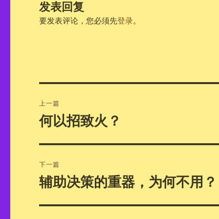
发表回复
要发表评论，您必须先
登录
。
文
上一篇
章
何以招致火？
上
篇
导
文
航
章：
下一篇
辅助决策的重器，为何不用？
下
篇
文