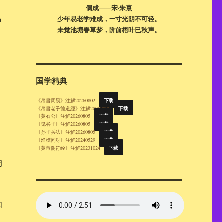
偶成——宋·朱熹
？
少年易老学难成，一寸光阴不可轻。
未觉池塘春草梦，阶前梧叶已秋声。
国学精典
下载
《帛書周易》注解20260802
下载
《帛書老子德道經》注解20260805
下载
《黄石公》注解20260805
下载
《鬼谷子》注解20260805
下载
《孙子兵法》注解20260805
下载
《渔樵问对》注解20240529
下载
《黄帝阴符经》注解20231024
朝
和