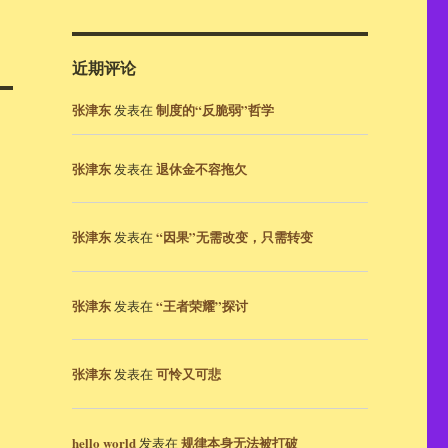
近期评论
张津东
制度的“反脆弱”哲学
发表在
张津东
退休金不容拖欠
发表在
张津东
“因果”无需改变，只需转变
发表在
张津东
“王者荣耀”探讨
发表在
张津东
可怜又可悲
发表在
hello world
规律本身无法被打破
发表在