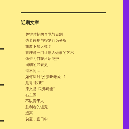
近期文章
关键时刻的直觉与克制
边界侵犯与报复行为分析
胡萝卜加大棒？
管理是一门让别人做事的艺术
薄姬为何获吕后庇护
周朝的兴衰史
道不同……
如何应对“扮猪吃老虎”？
是胃“眇要”
原文是“民弗诡也”
右主因
不以责于人
胜利者的诅咒
远离
勿憂，宜日中