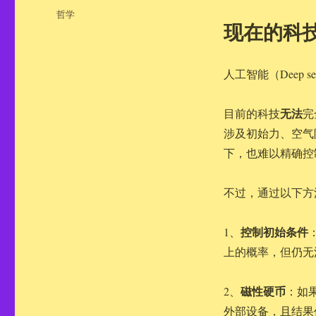
布
分
哲学
于
现在的科
类
人工智能（Deep s
无法
目前的科技
完
涉及初始力、空气
下，也难以精确控
不过，通过以下方
控制初始条件
1、
上的概率，但仍无
磁性硬币
2、
：如
外部设备，且结果