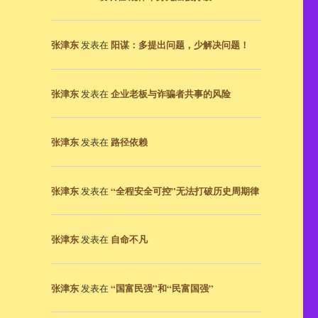
张津东
阳谋：多提出问题，少解决问题！
发表在
张津东
企业老板与诈骗者共事的风险
发表在
张津东
路径依赖
发表在
张津东
“全程安全可控”无法打破历史周期律
发表在
张津东
自命不凡
发表在
张津东
“国富民强”和“民富国强”
发表在