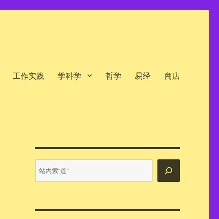
工作实践
学科学
哲学
易经
商店
站
内
搜
索