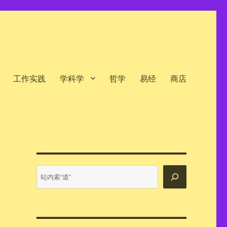
工作实践
学科学
哲学
易经
商店
站
内
搜
索