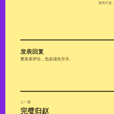
群而不党
发表回复
要发表评论，您必须先
登录
。
文
上一篇
章
完璧归赵
上