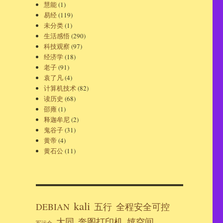
慧能
(1)
易经
(119)
未分类
(1)
生活感悟
(290)
科技观察
(97)
经济学
(18)
老子
(91)
袁了凡
(4)
计算机技术
(82)
读历史
(68)
邵雍
(1)
释迦牟尼
(2)
鬼谷子
(31)
黄帝
(4)
黄石公
(11)
kali
DEBIAN
五行
全程安全可控
大同
奔图打印机
嬉空间
军运会