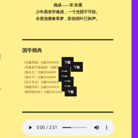
偶成——宋·朱熹
少年易老学难成，一寸光阴不可轻。
未觉池塘春草梦，阶前梧叶已秋声。
国学精典
意
下载
《帛書周易》注解20260802
下载
《帛書老子德道經》注解20260805
下载
《黄石公》注解20260805
下载
《鬼谷子》注解20260805
下载
《孙子兵法》注解20260805
下载
《渔樵问对》注解20240529
扩
下载
《黄帝阴符经》注解20231024
。