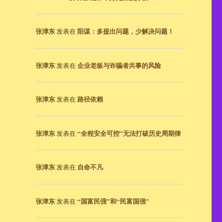
张津东
阳谋：多提出问题，少解决问题！
发表在
张津东
企业老板与诈骗者共事的风险
发表在
张津东
路径依赖
发表在
张津东
“全程安全可控”无法打破历史周期律
发表在
张津东
自命不凡
发表在
张津东
“国富民强”和“民富国强”
发表在