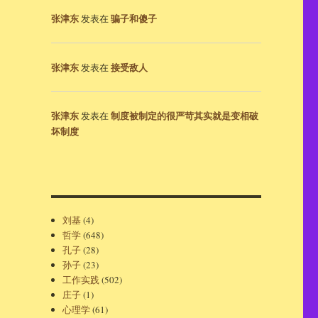
张津东
骗子和傻子
发表在
张津东
接受敌人
发表在
张津东
制度被制定的很严苛其实就是变相破
发表在
坏制度
刘基
(4)
哲学
(648)
孔子
(28)
孙子
(23)
工作实践
(502)
庄子
(1)
心理学
(61)