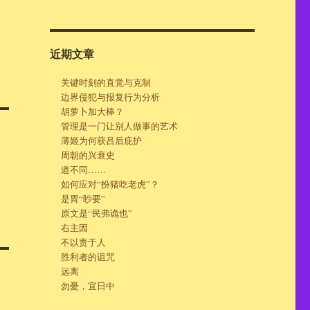
近期文章
关键时刻的直觉与克制
边界侵犯与报复行为分析
胡萝卜加大棒？
管理是一门让别人做事的艺术
薄姬为何获吕后庇护
周朝的兴衰史
道不同……
如何应对“扮猪吃老虎”？
是胃“眇要”
原文是“民弗诡也”
右主因
不以责于人
胜利者的诅咒
远离
勿憂，宜日中