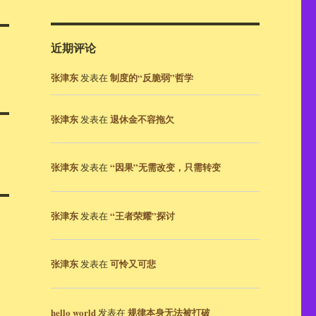
近期评论
张津东
制度的“反脆弱”哲学
发表在
张津东
退休金不容拖欠
发表在
张津东
“因果”无需改变，只需转变
发表在
张津东
“王者荣耀”探讨
发表在
张津东
可怜又可悲
发表在
hello world
规律本身无法被打破
发表在