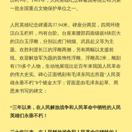
一批全国重点文物保护单位之一。
人民英雄纪念碑通高37.94米。碑座分两层，四周环绕
汉白玉栏杆，均有台阶。台座束腰部四面镶嵌8块巨大
的汉白玉浮雕，分别以虎门销烟、武昌起义等为主
题。在胜利渡长江的浮雕两侧，另有两幅以支援前
线、欢迎解放军为题的装饰性浮雕。浮雕高2米，雕刻
有170多个人物，生动地展现出近百年来我国人民革命
的伟大史实。碑心正面镌刻有毛泽东同志所题“人民英
雄永垂不朽”8个镀金大字；背面是由毛泽东起草、周
恩来书写的碑文：
“三年以来，在人民解放战争和人民革命中牺牲的人民
英雄们永垂不朽！
三十年以来，在人民解放战争和人民革命中牺牲的人