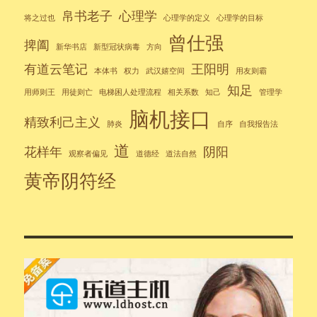
帛书老子
心理学
将之过也
心理学的定义
心理学的目标
曾仕强
捭阖
新华书店
新型冠状病毒
方向
有道云笔记
王阳明
本体书
权力
武汉嬉空间
用友则霸
知足
用师则王
用徒则亡
电梯困人处理流程
相关系数
知己
管理学
脑机接口
精致利己主义
肺炎
自序
自我报告法
道
花样年
阴阳
观察者偏见
道德经
道法自然
黄帝阴符经