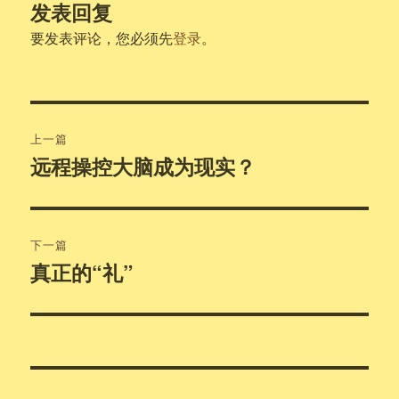
发表回复
要发表评论，您必须先
登录
。
文
上一篇
章
远程操控大脑成为现实？
上
篇
导
文
航
章：
下一篇
真正的“礼”
下
篇
文
章：