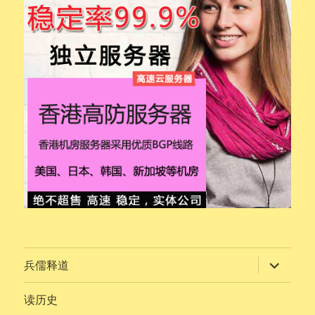
展
兵儒释道
开
子
菜
读历史
单