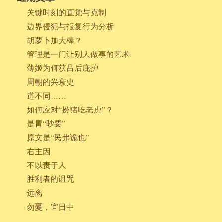
关键时刻的直觉与克制
边界侵犯与报复行为分析
胡萝卜加大棒？
管理是一门让别人做事的艺术
薄姬为何获吕后庇护
周朝的兴衰史
道不同……
如何应对“扮猪吃老虎”？
是胃“眇要”
原文是“民弗诡也”
右主因
不以责于人
胜利者的诅咒
远离
勿憂，宜日中