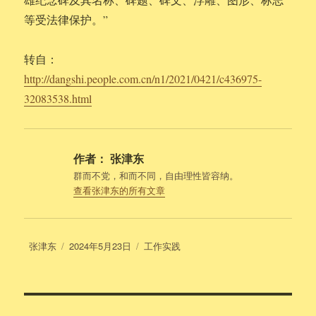
等受法律保护。”
转自：
http://dangshi.people.com.cn/n1/2021/0421/c436975-
32083538.html
作者：
张津东
群而不党，和而不同，自由理性皆容纳。
查看张津东的所有文章
作
发
分
张津东
2024年5月23日
工作实践
者
布
类
于