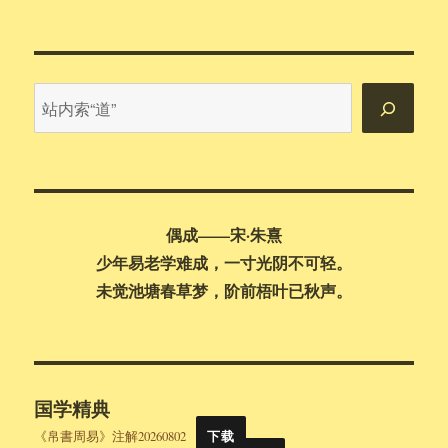
站
内
搜
索
偶成——宋·朱熹
少年易老学难成，一寸光阴不可轻。
未觉池塘春草梦，阶前梧叶已秋声。
国学精典
《帛書周易》注解20260802
下载