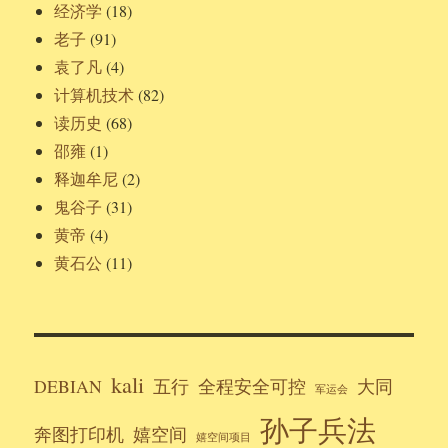
经济学
(18)
老子
(91)
袁了凡
(4)
计算机技术
(82)
读历史
(68)
邵雍
(1)
释迦牟尼
(2)
鬼谷子
(31)
黄帝
(4)
黄石公
(11)
kali
DEBIAN
五行
全程安全可控
大同
军运会
孙子兵法
奔图打印机
嬉空间
嬉空间项目