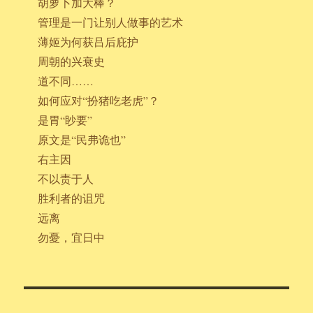
胡萝卜加大棒？
管理是一门让别人做事的艺术
薄姬为何获吕后庇护
周朝的兴衰史
道不同……
如何应对“扮猪吃老虎”？
是胃“眇要”
原文是“民弗诡也”
右主因
不以责于人
胜利者的诅咒
远离
勿憂，宜日中