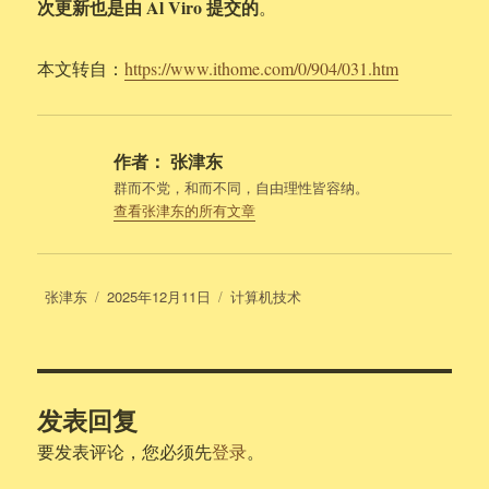
次更新也是由 Al Viro 提交的
。
本文转自：
https://www.ithome.com/0/904/031.htm
作者：
张津东
群而不党，和而不同，自由理性皆容纳。
查看张津东的所有文章
作
发
分
张津东
2025年12月11日
计算机技术
者
布
类
于
发表回复
要发表评论，您必须先
登录
。