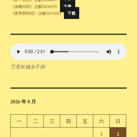
《渔樵问对》注解20240529
下载
《黄帝阴符经》注解20231024
下载
万里长城永不倒
2026 年 8 月
一
二
三
四
五
六
日
2
1