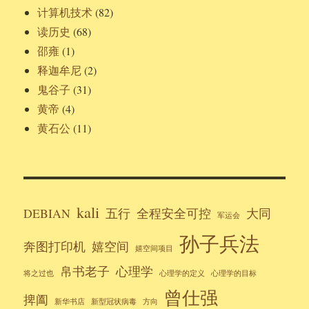
计算机技术
(82)
读历史
(68)
邵雍
(1)
释迦牟尼
(2)
鬼谷子
(31)
黄帝
(4)
黄石公
(11)
kali
DEBIAN
五行
全程安全可控
大同
军运会
孙子兵法
奔图打印机
嬉空间
嬉空间项目
帛书老子
心理学
将之过也
心理学的定义
心理学的目标
曾仕强
捭阖
新华书店
新型冠状病毒
方向