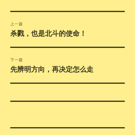
文
上一篇
章
杀戮，也是北斗的使命！
上
篇
导
文
航
章：
下一篇
先辨明方向，再决定怎么走
下
篇
文
章：