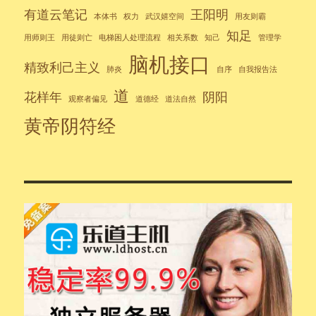
有道云笔记
王阳明
本体书
权力
武汉嬉空间
用友则霸
知足
用师则王
用徒则亡
电梯困人处理流程
相关系数
知己
管理学
脑机接口
精致利己主义
肺炎
自序
自我报告法
道
花样年
阴阳
观察者偏见
道德经
道法自然
黄帝阴符经