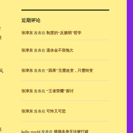
近期评论
写
张津东
制度的“反脆弱”哲学
发表在
终
张津东
退休金不容拖欠
发表在
和
风
张津东
“因果”无需改变，只需转变
发表在
张津东
“王者荣耀”探讨
发表在
张津东
可怜又可悲
发表在
施
hello world
规律本身无法被打破
发表在