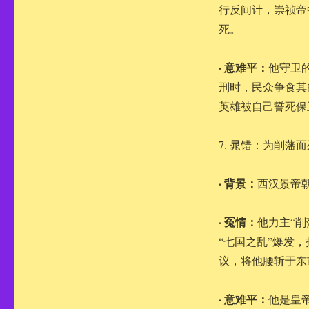
行反间计，崇祯帝
死。
· 意难平：
他守卫
刑时，民众争食其
英雄被自己誓死保
7. 晁错：为削藩而
· 背景：
西汉景帝
· 冤情：
他力主“
“七国之乱”爆发
议，将他腰斩于东
· 意难平：
他是皇