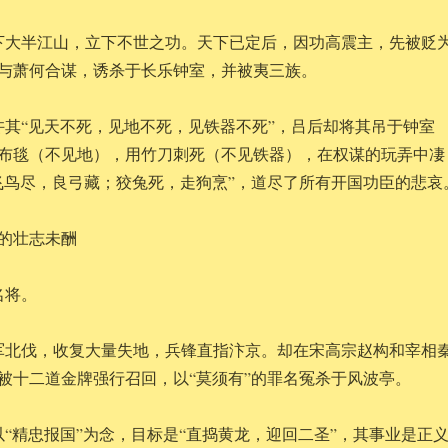
下大半江山，立下不世之功。天下已定后，因功高震主，先被贬
与萧何合谋，诱杀于长乐钟室，并被夷三族。
许其“见天不死，见地不死，见铁器不死”，吕后却将其吊于钟室
布毯（不见地），用竹刀刺死（不见铁器），在权谋的玩弄中凄
飞鸟尽，良弓藏；狡兔死，走狗烹”，道尽了所有开国功臣的悲哀
龙的壮志未酬
名将。
军北伐，收复大量失地，兵锋直指汴京。却在宋高宗赵构和宰相
被十二道金牌强行召回，以“莫须有”的罪名冤杀于风波亭。
以“精忠报国”为念，目标是“直捣黄龙，迎回二圣”，其事业是正