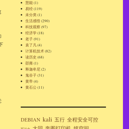
慧能
(1)
易经
(119)
篡
未分类
(1)
生活感悟
(290)
科技观察
(97)
经济学
(18)
却
老子
(91)
下
袁了凡
(4)
计算机技术
(82)
读历史
(68)
邵雍
(1)
释迦牟尼
(2)
鬼谷子
(31)
黄帝
(4)
黄石公
(11)
党
kali
DEBIAN
五行
全程安全可控
大同
奔图打印机
嬉空间
军运会