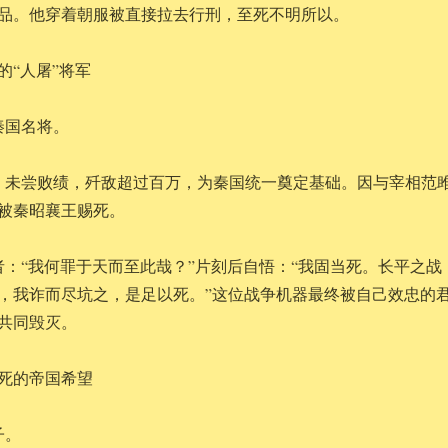
品。他穿着朝服被直接拉去行刑，至死不明所以。
的“人屠”将军
秦国名将。
，未尝败绩，歼敌超过百万，为秦国统一奠定基础。因与宰相范
被秦昭襄王赐死。
者：“我何罪于天而至此哉？”片刻后自悟：“我固当死。长平之战
，我诈而尽坑之，是足以死。”这位战争机器最终被自己效忠的
共同毁灭。
逼死的帝国希望
子。