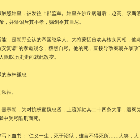
谏触怒始皇，被发往上郡监军。始皇在沙丘病逝后，赵高、李斯
帝，并矫诏斥其不孝，赐剑令其自尽。
贤能，是朝野公认的帝国继承人。大将蒙恬曾劝其核实真相，他
尚安复请”的孝道观念，毅然自尽。他的死，直接导致秦朝在暴政
人慨叹历史走向就此改变。
诏狱的东林孤忠
党领袖。
、熹宗朝，为对抗权宦魏忠贤，上疏弹劾其二十四条大罪，遭阉
诏狱中受尽酷刑而死。
中写下血书：“仁义一生，死于诏狱，难言不得死所……大笑，大