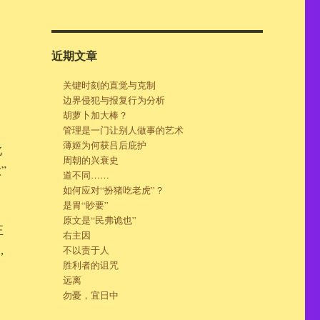
近期文章
关键时刻的直觉与克制
边界侵犯与报复行为分析
胡萝卜加大棒？
管理是一门让别人做事的艺术
薄姬为何获吕后庇护
北
周朝的兴衰史
”
道不同……
如何应对“扮猪吃老虎”？
是胃“眇要”
原文是“民弗诡也”
正
右主因
，
不以责于人
胜利者的诅咒
远离
勿憂，宜日中