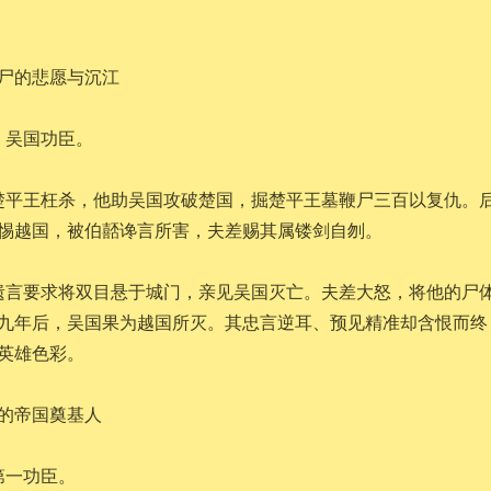
鞭尸的悲愿与沉江
，吴国功臣。
楚平王枉杀，他助吴国攻破楚国，掘楚平王墓鞭尸三百以复仇。
惕越国，被伯嚭谗言所害，夫差赐其属镂剑自刎。
遗言要求将双目悬于城门，亲见吴国灭亡。夫差大怒，将他的尸
九年后，吴国果为越国所灭。其忠言逆耳、预见精准却含恨而终
英雄色彩。
藏的帝国奠基人
第一功臣。