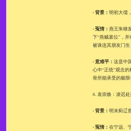
· 背景：
明初大儒
· 冤情：
燕王朱棣
下“燕贼篡位”，
被诛连其朋友门生
· 意难平：
这是中
心中“正统”观念
骨所能承受的极限
6. 袁崇焕：凌迟
· 背景：
明末蓟辽
· 冤情：
在宁远、