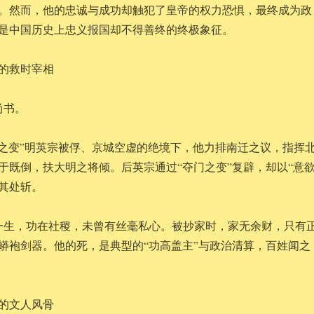
。然而，他的忠诚与成功却触犯了皇帝的权力恐惧，最终成为政
是中国历史上忠义报国却不得善终的终极象征。
运的救时宰相
尚书。
堡之变”明英宗被俘、京城空虚的绝境下，他力排南迁之议，指挥
于既倒，扶大明之将倾。后英宗通过“夺门之变”复辟，却以“意欲
其处斩。
一生，功在社稷，未曾有丝毫私心。被抄家时，家无余财，只有
蟒袍剑器。他的死，是典型的“功高盖主”与政治清算，百姓闻之
族的文人风骨