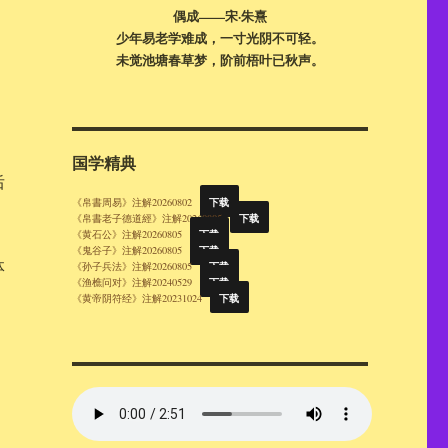
偶成——宋·朱熹
少年易老学难成，一寸光阴不可轻。
未觉池塘春草梦，阶前梧叶已秋声。
国学精典
后
下载
《帛書周易》注解20260802
下载
《帛書老子德道經》注解20260805
下载
《黄石公》注解20260805
下载
《鬼谷子》注解20260805
体
下载
《孙子兵法》注解20260805
下载
《渔樵问对》注解20240529
下载
《黄帝阴符经》注解20231024