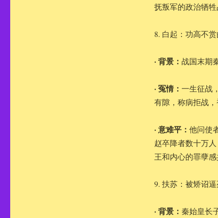
抚叛军的政治牺牲
8. 白起：功高不赏
· 背景：
战国末期
· 冤情：
一生征战
有隙，称病拒战，
· 意难平：
他问使
赵卒降者数十万人
王和内心的罪孽感
9. 扶苏：被矫诏
· 背景：
秦始皇长