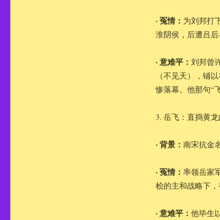
· 冤情：
为刘邦打
淮阴侯，后遭吕后
· 意难平：
刘邦曾
（不见天），铺以
惨落幕。他那句“
3. 岳飞：直捣黄
· 背景：
南宋抗金
· 冤情：
率领岳家
桧的主和战略下，
· 意难平：
他毕生