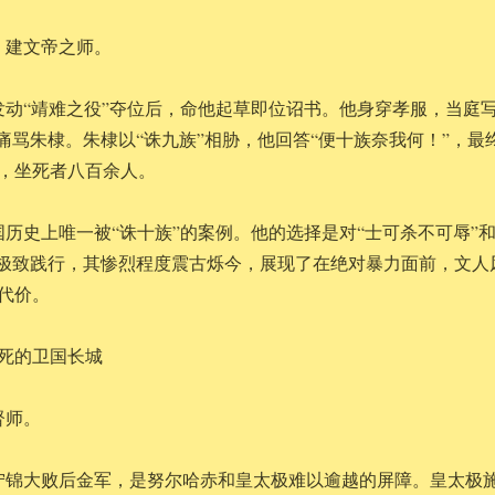
，建文帝之师。
发动“靖难之役”夺位后，命他起草即位诏书。他身穿孝服，当庭
并痛骂朱棣。朱棣以“诛九族”相胁，他回答“便十族奈我何！”，最
，坐死者八百余人。
国历史上唯一被“诛十族”的案例。他的选择是对“士可杀不可辱”
的极致践行，其惨烈程度震古烁今，展现了在绝对暴力面前，文人
代价。
处死的卫国长城
督师。
宁锦大败后金军，是努尔哈赤和皇太极难以逾越的屏障。皇太极