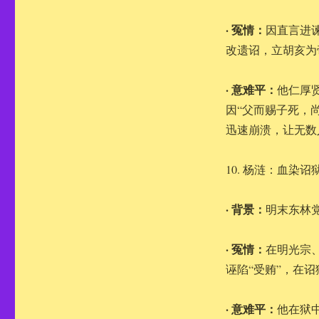
· 冤情：
因直言进
改遗诏，立胡亥为
· 意难平：
他仁厚
因“父而赐子死，
迅速崩溃，让无数
10. 杨涟：血染
· 背景：
明末东林
· 冤情：
在明光宗
诬陷“受贿”，在
· 意难平：
他在狱