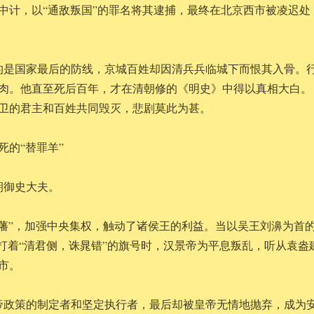
中计，以“通敌叛国”的罪名将其逮捕，最终在北京西市被凌迟处
的是国家最后的防线，京城百姓却因清兵兵临城下而恨其入骨。
肉。他直至死后百年，才在清朝修的《明史》中得以真相大白。
卫的君主和百姓共同毁灭，悲剧莫此为甚。
死的“替罪羊”
朝御史大夫。
削藩”，加强中央集权，触动了诸侯王的利益。当以吴王刘濞为首
，打着“清君侧，诛晁错”的旗号时，汉景帝为平息叛乱，听从袁盎
市。
帝政策的制定者和坚定执行者，最后却被皇帝无情地抛弃，成为