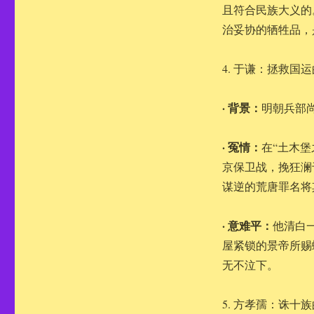
且符合民族大义的
治妥协的牺牲品，
4. 于谦：拯救国
· 背景：
明朝兵部
· 冤情：
在“土木
京保卫战，挽狂澜
谋逆的荒唐罪名将
· 意难平：
他清白
屋紧锁的景帝所赐
无不泣下。
5. 方孝孺：诛十