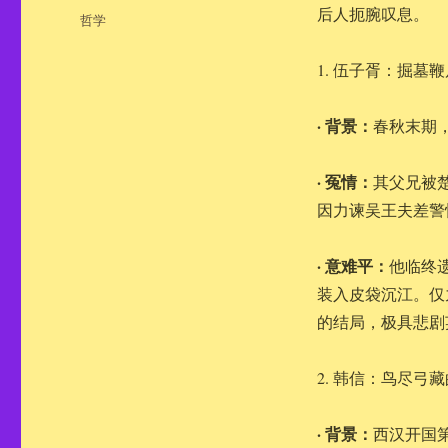
布
后人扼腕叹息。
分
哲学
于
类
1. 伍子胥：掘墓
· 背景：
春秋末期
· 冤情：
其父兄被
因力谏吴王夫差警
· 意难平：
他临终
装入皮袋沉江。仅
的结局，极具悲剧
2. 韩信：鸟尽弓
· 背景：
西汉开国