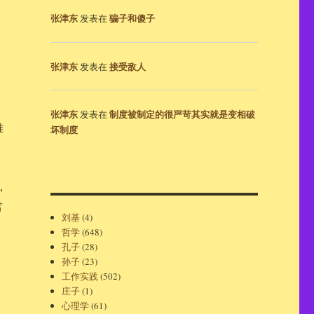
张津东
骗子和傻子
发表在
张津东
接受敌人
发表在
张津东
制度被制定的很严苛其实就是变相破
发表在
雎
坏制度
，
君
刘基
(4)
哲学
(648)
孔子
(28)
孙子
(23)
工作实践
(502)
庄子
(1)
心理学
(61)