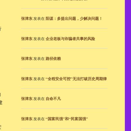
张津东
阳谋：多提出问题，少解决问题！
发表在
行
张津东
企业老板与诈骗者共事的风险
发表在
张津东
路径依赖
发表在
张津东
“全程安全可控”无法打破历史周期律
发表在
的
张津东
自命不凡
发表在
建
张津东
“国富民强”和“民富国强”
发表在
安