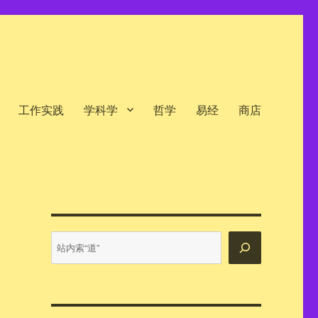
工作实践
学科学
哲学
易经
商店
站
内
搜
索