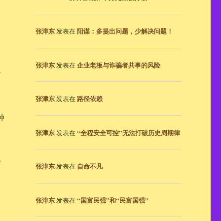
张津东
阳谋：多提出问题，少解决问题！
发表在
张津东
企业老板与诈骗者共事的风险
发表在
张津东
路径依赖
发表在
种
张津东
“全程安全可控”无法打破历史周期律
发表在
视
张津东
自命不凡
发表在
张津东
“国富民强”和“民富国强”
发表在