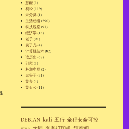
慧能
(1)
易经
(119)
未分类
(1)
生活感悟
(290)
科技观察
(97)
经济学
(18)
老子
(91)
袁了凡
(4)
计算机技术
(82)
读历史
(68)
邵雍
(1)
释迦牟尼
(2)
鬼谷子
(31)
黄帝
(4)
黄石公
(11)
性
kali
DEBIAN
五行
全程安全可控
大同
奔图打印机
嬉空间
军运会