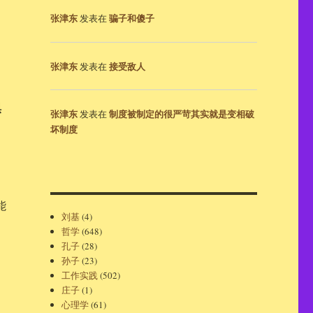
张津东
骗子和傻子
发表在
张津东
接受敌人
发表在
惧
张津东
制度被制定的很严苛其实就是变相破
发表在
坏制度
能
刘基
(4)
哲学
(648)
孔子
(28)
孙子
(23)
工作实践
(502)
庄子
(1)
心理学
(61)