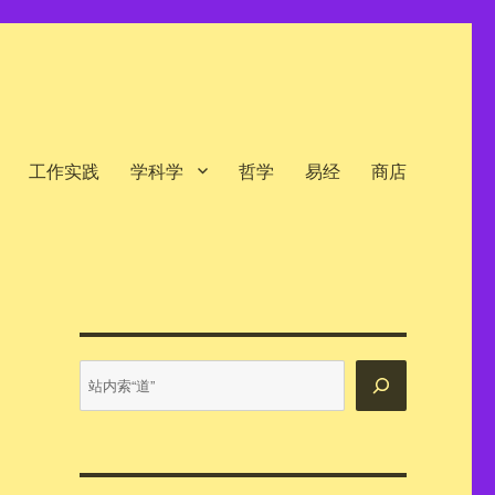
工作实践
学科学
哲学
易经
商店
站
内
搜
索