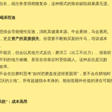
拉长，或任务变得稍微复杂，这种模式的致命缺陷就暴露无遗。
：竭泽而渔
恐惧会导致慢性应激，消耗其健康本源。牛会累倒，马会累死。
资产的直接损失
，更是
。你需要不断购买新的牛马，培训成本
。
不能言，但会以其他方式反抗：磨洋工（出工不出力）、假装听
不到的地方偷懒、甚至在你靠近时受惊踢人。这种反抗是沉默
效率。
不会在拉磨时思考“如何把磨盘改进得更圆滑”，更不会在耕地时
肥沃的土地”。所有超越指令本身的、能创造额外价值的潜在可能
“系统”：成本高昂