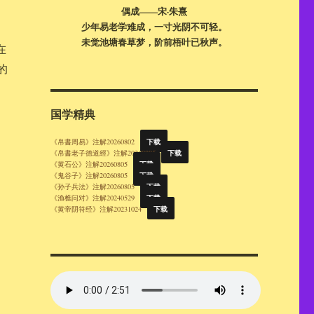
偶成——宋·朱熹
少年易老学难成，一寸光阴不可轻。
未觉池塘春草梦，阶前梧叶已秋声。
在
的
国学精典
下载
《帛書周易》注解20260802
下载
《帛書老子德道經》注解20260805
下载
《黄石公》注解20260805
下载
《鬼谷子》注解20260805
下载
《孙子兵法》注解20260805
下载
《渔樵问对》注解20240529
下载
《黄帝阴符经》注解20231024