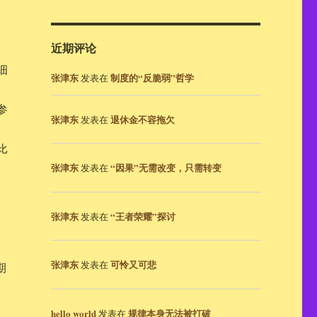
近期评论
细
张津东
制度的“反脆弱”哲学
发表在
参
张津东
退休金不容拖欠
发表在
比
张津东
“因果”无需改变，只需转变
发表在
张津东
“王者荣耀”探讨
发表在
张津东
可怜又可悲
发表在
期
hello world
规律本身无法被打破
发表在