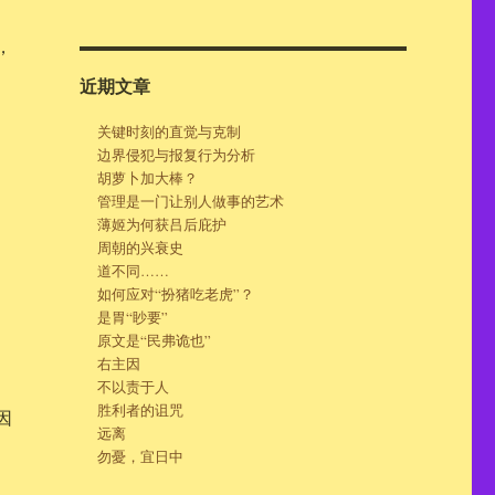
，
近期文章
关键时刻的直觉与克制
边界侵犯与报复行为分析
胡萝卜加大棒？
管理是一门让别人做事的艺术
薄姬为何获吕后庇护
周朝的兴衰史
道不同……
如何应对“扮猪吃老虎”？
是胃“眇要”
原文是“民弗诡也”
右主因
不以责于人
胜利者的诅咒
因
远离
勿憂，宜日中