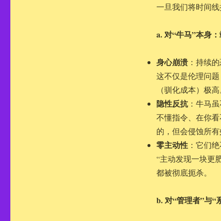
一旦我们将时间线
a. 对“牛马”本身
身心崩溃
：持续的
这不仅是伦理问题
（驯化成本）极高
隐性反抗
：牛马虽
不懂指令、在你看
的，但会侵蚀所有
零主动性
：它们绝
“主动发现一块更
都被彻底扼杀。
b. 对“管理者”与