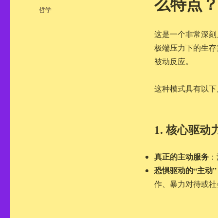
么特点
布
分
哲学
于
类
这是一个非常深刻
极端压力下的生存
被动反应。
这种模式具有以下
1. 核心驱
真正的主动服务
：
恐惧驱动的“主动”
作、暴力对待或社