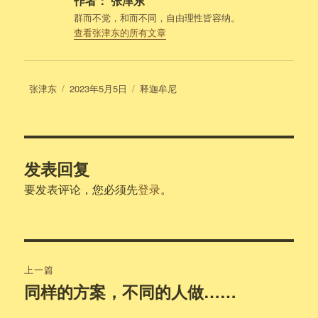
作者：
张津东
群而不党，和而不同，自由理性皆容纳。
查看张津东的所有文章
作
发
分
张津东
2023年5月5日
释迦牟尼
者
布
类
于
发表回复
要发表评论，您必须先
登录
。
文
上一篇
章
同样的方案，不同的人做……
上
篇
导