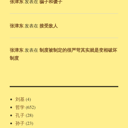
张津东
骗子和傻子
发表在
张津东
接受敌人
发表在
张津东
制度被制定的很严苛其实就是变相破坏
发表在
制度
刘基
(4)
哲学
(652)
孔子
(28)
孙子
(23)