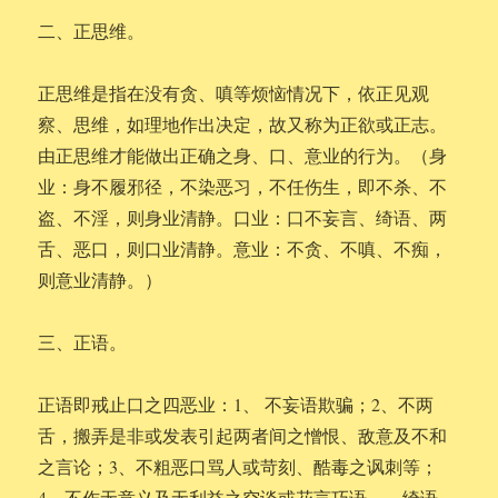
二、正思维。
正思维是指在没有贪、嗔等烦恼情况下，依正见观
察、思维，如理地作出决定，故又称为正欲或正志。
由正思维才能做出正确之身、口、意业的行为。（身
业：身不履邪径，不染恶习，不任伤生，即不杀、不
盗、不淫，则身业清静。口业：口不妄言、绮语、两
舌、恶口，则口业清静。意业：不贪、不嗔、不痴，
则意业清静。）
三、正语。
正语即戒止口之四恶业：1、 不妄语欺骗；2、不两
舌，搬弄是非或发表引起两者间之憎恨、敌意及不和
之言论；3、不粗恶口骂人或苛刻、酷毒之讽刺等；
4、不作无意义及无利益之空谈或花言巧语——绮语。