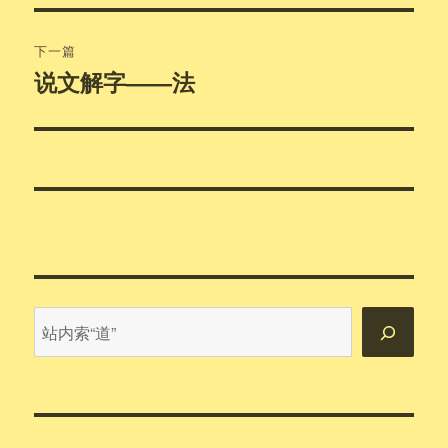
文
航
章：
下一篇
说文解字——法
下
篇
文
章：
站
内
搜
索