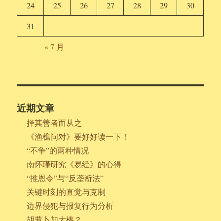
24
25
26
27
28
29
30
31
« 7 月
近期文章
择其善者而从之
《渔樵问对》要好好读一下！
“不争”的两种情况
南怀瑾研究《易经》的心得
“推恩令”与“反垄断法”
关键时刻的直觉与克制
边界侵犯与报复行为分析
胡萝卜加大棒？