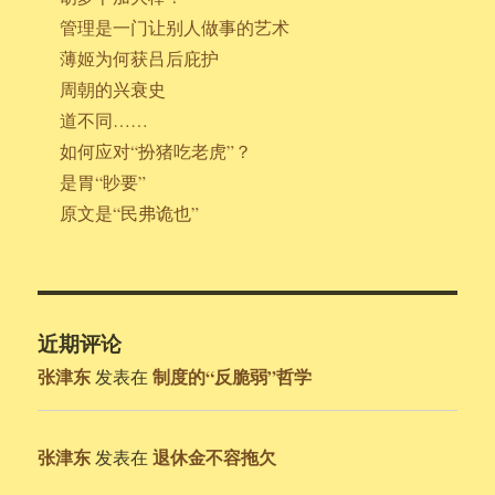
管理是一门让别人做事的艺术
薄姬为何获吕后庇护
周朝的兴衰史
道不同……
如何应对“扮猪吃老虎”？
是胃“眇要”
原文是“民弗诡也”
近期评论
张津东
制度的“反脆弱”哲学
发表在
张津东
退休金不容拖欠
发表在